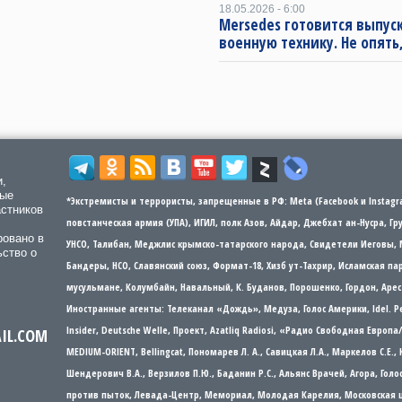
18.05.2026 - 6:00
Mersedes готовится выпус
военную технику. Не опять,
и,
мые
*Экстремисты и террористы, запрещенные в РФ: Meta (Facebook и Instagra
астников
повстанческая армия (УПА), ИГИЛ, полк Азов, Айдар, Джебхат ан-Нусра, Г
ровано в
УНСО, Талибан, Меджлис крымско-татарского народа, Свидетели Иеговы, 
ьство о
Бандеры​​, НСО, Славянский союз, Формат-18, Хизб ут-Тахрир, Исламская 
мусульмане, Колумбайн, Навальный, К. Буданов, Порошенко, Гордон, Арес
Иностранные агенты: Телеканал «Дождь», Медуза, Голос Америки, Idel. Р
Insider, Deutsche Welle, Проект, Azatliq Radiosi, «Радио Свободная Европ
AIL.COM
MEDIUM-ORIENT, Bellingcat, Пономарев Л. А., Савицкая Л.А., Маркелов С.Е.,
Шендерович В.А., Верзилов П.Ю., Баданин Р.С., Альянс Врачей, Агора, Гол
против пыток, Левада-Центр, Мемориал, Молодая Карелия, Московская ш