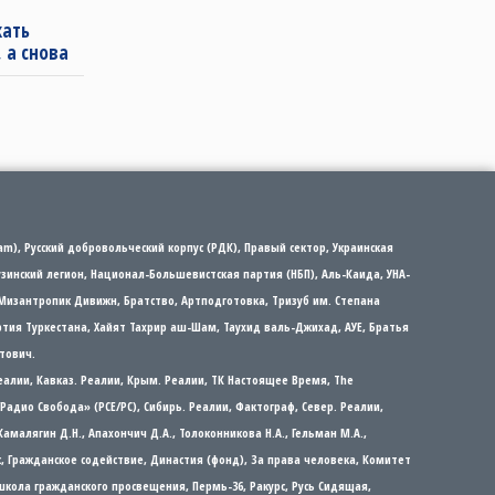
кать
 а снова
m), Русский добровольческий корпус (РДК), Правый сектор, Украинская
рузинский легион, Национал-Большевистская партия (НБП), Аль-Каида, УНА-
Мизантропик Дивижн, Братство, Артподготовка, Тризуб им. Степана
партия Туркестана, Хайят Тахрир аш-Шам, Таухид валь-Джихад, АУЕ, Братья
тович.
еалии, Кавказ. Реалии, Крым. Реалии, ТК Настоящее Время, The
а/Радио Свобода» (PCE/PC), Сибирь. Реалии, Фактограф, Север. Реалии,
 Камалягин Д.Н., Апахончич Д.А., Толоконникова Н.А., Гельман М.А.,
ос, Гражданское содействие, Династия (фонд), За права человека, Комитет
кола гражданского просвещения, Пермь-36, Ракурс, Русь Сидящая,