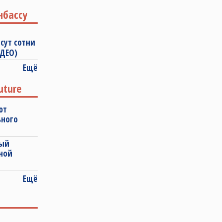
нбассу
сут сотни
ИДЕО)
Ещё
uture
ют
ьного
ный
ной
Ещё