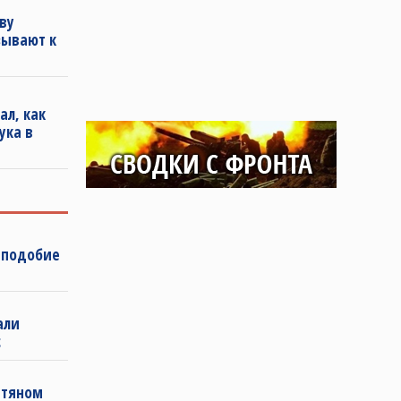
ву
зывают к
ал, как
ука в
 подобие
али
с
фтяном