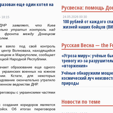
разован еще один котел на
Русвесна: помощь До
24.05.2026 00:30
- 18:15
100 рублей от каждого спа
НР заявляет, что Киев
жизней наших бойцов (В
ельно утратил контроль над
ом фронта между Донецком
олем.
Русская Весна — the F
ие взяло под свой контроль
 центр Волноваха, находящийся
нецком и Мариуполем, сообщает
«Угроза миру»: учёные бь
ецкой Народной Республики.
тревогу из-за разрушител
«вторжения»
ачает образование еще одного
я украинских военных на южном
Учёные обнаружили мощ
ении. Кстати, для некоторых
космический луч неизвест
ндование окончательно утратило
природы
оенном ведомстве ДНР.
реговоры с украинскими частями
Новости по теме
 создания коридоров является
ойск. Об итогах переговоров