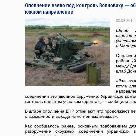
Ополчение взяло под контроль Волноваху — об
южном направлении
30.08.2014 
Штаб Д
окончат
участк
и Мариуп
Ополчен
районный
между До
штаб Дон
«Это озн
котла дл
направл
соединений это двойное окружение. Украинское кома
контроль над этим участком фронта», — сообщили в в
В штабе ополчения ДНР отмечают, что продолжают пе
о возможности выхода из «огненных мешков».
Как сообщалось ранее, основным требованием для
разоружение окружных соединений украинских в