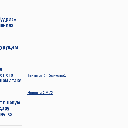
будрис»:
лениях
 будущем
я
ет его
Твиты от @Rusvesna1
ной атаке
Новости СМИ2
т в новую
удару
ляется