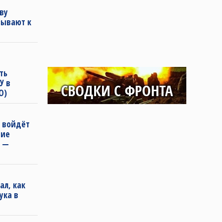
ву
зывают к
ть
У в
О)
» войдёт
ние
, —
ал, как
ука в