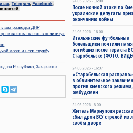
24.05.2026 - 16:00
иках
,
Telegram
,
Facebook
,
После ночной атаки по Кие
новостей.
украинские депутаты при
окончанию войны
 глава разведки ДНР
24.05.2026 - 18:00
 не захотел «лезть в политику»
Итальянские футбольные
болельщики почтили памя
вке
погибших после теракта ВС
учай мозги и неси службу
Старобельске (ФОТО, ВИДЕ
родная Республика
Захарченко
24.05.2026 - 16:37
«Старобельская расправа
в обвинительное заключе
против киевского режима
омбудсмен
24.05.2026 - 8:00
Житель Мариуполя рассказ
сбил дрон ВСУ стрелой из л
своём дворе