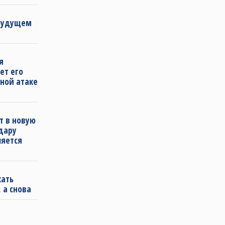
 будущем
я
ет его
ной атаке
т в новую
удару
ляется
кать
 а снова