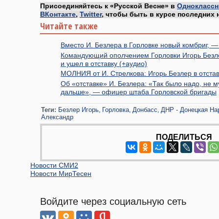
Присоединяйтесь к «Русской Весне» в
Одноклассн
ВКонтакте
,
Twitter
, чтобы быть в курсе последних 
Читайте также
Вместо И. Безлера в Горловке новый комбриг, —
Командующий ополчением Горловки Игорь Безлер
и ушел в отставку (+аудио)
МОЛНИЯ от И. Стрелкова: Игорь Безлер в отста
Об «отставке» И. Безлера: «Так было надо, не м
дальше», — офицер штаба Горловской бригады
Теги:
Безлер Игорь
Горловка
Донбасс
ДНР - Донецкая На
Александр
ПОДЕЛИТЬСЯ
Новости СМИ2
Новости МирТесен
Войдите через социальную сеть