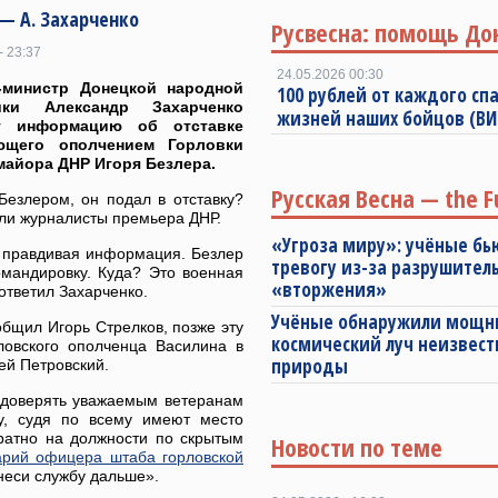
 — А. Захарченко
Русвесна: помощь До
- 23:37
24.05.2026 00:30
-министр Донецкой народной
100 рублей от каждого спа
ики Александр Захарченко
жизней наших бойцов (В
г информацию об отставке
ющего ополчением Горловки
майора ДНР Игоря Безлера.
Русская Весна — the F
Безлером, он подал в отставку?
ли журналисты премьера ДНР.
«Угроза миру»: учёные бь
 правдивая информация. Безлер
тревогу из-за разрушител
омандировку. Куда? Это военная
«вторжения»
ответил Захарченко.
Учёные обнаружили мощ
бщил Игорь Стрелков, позже эту
космический луч неизвест
овского ополченца Василина в
природы
ей Петровский.
е доверять уважаемым ветеранам
у, судя по всему имеют место
ратно на должности по скрытым
Новости по теме
арий офицера штаба горловской
 неси службу дальше».