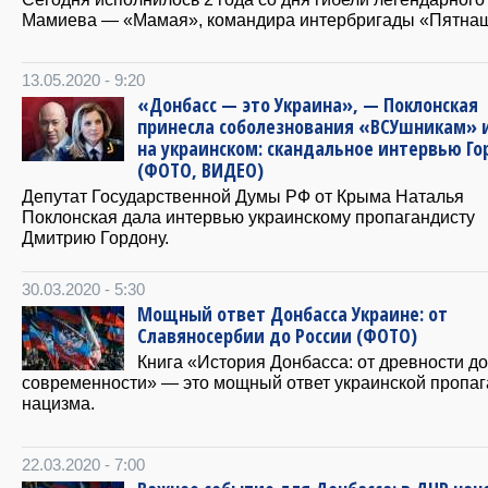
Мамиева — «Мамая», командира интербригады «Пятнаш
13.05.2020 - 9:20
«Донбасс — это Украина», — Поклонская
принесла соболезнования «ВСУшникам» и
на украинском: скандальное интервью Го
(ФОТО, ВИДЕО)
Депутат Государственной Думы РФ от Крыма Наталья
Поклонская дала интервью украинскому пропагандисту
Дмитрию Гордону.
30.03.2020 - 5:30
Мощный ответ Донбасса Украине: от
Славяносербии до России (ФОТО)
Книга «История Донбасса: от древности до
современности» — это мощный ответ украинской пропа
нацизма.
22.03.2020 - 7:00