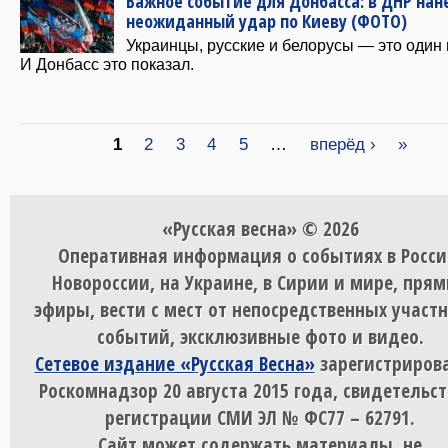
Важное событие для Донбасса: в ДНР нан
неожиданный удар по Киеву (ФОТО)
Украинцы, русские и белорусы — это один 
И Донбасс это показал.
Страницы
1
2
3
4
5
…
вперёд ›
»
«Русская весна» © 2026
Оперативная информация о событиях в Росси
Новороссии, на Украине, в Сирии и мире, пря
эфиры, вести с мест от непосредственных участ
событий, эксклюзивные фото и видео.
Сетевое издание «Русская Весна»
зарегистрирова
Роскомнадзор 20 августа 2015 года, свидетельст
регистрации СМИ ЭЛ № ФС77 – 62791.
Сайт может содержать материалы, не