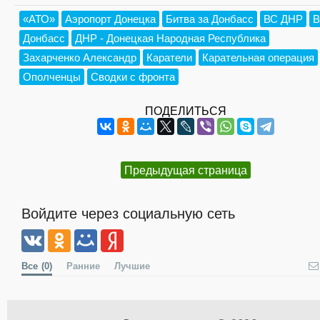
«АТО»
Аэропорт Донецка
Битва за Донбасс
ВС ДНР
В
Донбасс
ДНР - Донецкая Народная Республика
Захарченко Александр
Каратели
Карательная операция
Ополченцы
Сводки с фронта
ПОДЕЛИТЬСЯ
Предыдущая страница
Войдите через социальную сеть
Все
(0)
Ранние
Лучшие