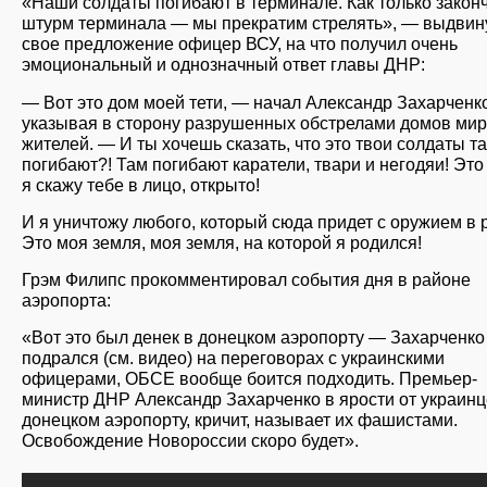
«Наши солдаты погибают в терминале. Как только закон
штурм терминала — мы прекратим стрелять», — выдвин
свое предложение офицер ВСУ, на что получил очень
эмоциональный и однозначный ответ главы ДНР:
— Вот это дом моей тети, — начал Александр Захарченко
указывая в сторону разрушенных обстрелами домов ми
жителей. — И ты хочешь сказать, что это твои солдаты т
погибают?! Там погибают каратели, твари и негодяи! Это
я скажу тебе в лицо, открыто!
И я уничтожу любого, который сюда придет с оружием в р
Это моя земля, моя земля, на которой я родился!
Грэм Филипс прокомментировал события дня в районе
аэропорта:
«Вот это был денек в донецком аэропорту — Захарченко
подрался (см. видео) на переговорах с украинскими
офицерами, ОБСЕ вообще боится подходить. Премьер-
министр ДНР Александр Захарченко в ярости от украинц
донецком аэропорту, кричит, называет их фашистами.
Освобождение Новороссии скоро будет».