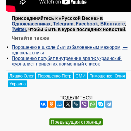
Присоединяйтесь к «Русской Весне» в
Одноклассниках
,
Telegram
,
Facebook
,
ВКонтакте
,
Twitter
, чтобы быть в курсе последних новостей.
Читайте также
Порошенко в школе был избалованным мажором, —
одноклассники
Порошенко погубят внутренние враги: украинский
журналист привел их поименный список
Ляшко Олег
Порошенко Петр
СМИ
Тимошенко Юлия
Украина
ПОДЕЛИТЬСЯ
Предыдущая страница