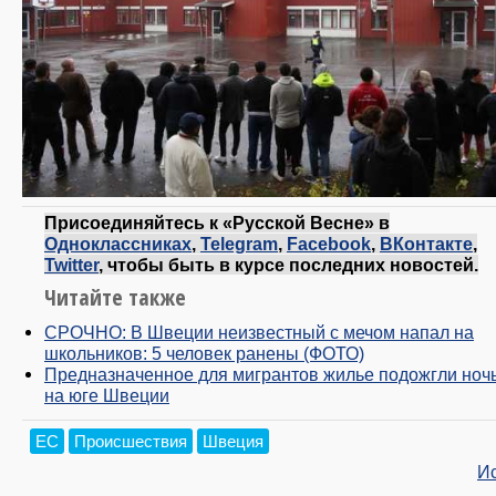
Присоединяйтесь к «Русской Весне» в
Одноклассниках
,
Telegram
,
Facebook
,
ВКонтакте
,
Twitter
, чтобы быть в курсе последних новостей.
Читайте также
СРОЧНО: В Швеции неизвестный с мечом напал на
школьников: 5 человек ранены (ФОТО)
Предназначенное для мигрантов жилье подожгли ноч
на юге Швеции
ЕС
Происшествия
Швеция
И