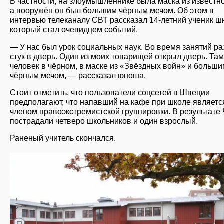
В частности, на злоумышленнике была маска из известно
а вооружён он был большим чёрным мечом. Об этом в
интервью телеканалу СВТ рассказал 14-летний ученик ш
который стал очевидцем событий.
— У нас был урок социальных наук. Во время занятий р
стук в дверь. Один из моих товарищей открыл дверь. Там
человек в чёрном, в маске из «Звёздных войн» и больши
чёрным мечом, — рассказал юноша.
Стоит отметить, что пользователи соцсетей в Швеции
предполагают, что напавший на кафе при школе являетс
членом правоэкстремистской группировки. В результате
пострадали четверо школьников и один взрослый.
Раненый учитель скончался.