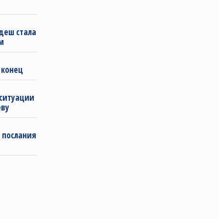
деш стала
м
 конец
 ситуации
еву
 послания