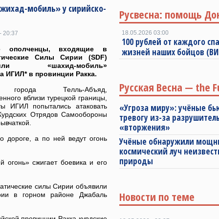
джихад-мобиль» у сирийско-
Русвесна: помощь До
18.05.2026 03:00
- 20:37
100 рублей от каждого спа
ие ополченцы, входящие в
жизней наших бойцов (В
тические Силы Сирии (SDF)
ожили «шахид-мобиль»
а ИГИЛ* в провинции Ракка.
Русская Весна — the F
 города Телль-Абъяд,
нного вблизи турецкой границы,
ты ИГИЛ попытались атаковать
«Угроза миру»: учёные бь
Курдских Отрядов Самообороны
тревогу из-за разрушител
ывчаткой.
«вторжения»
о дороге, а по ней ведут огонь
Учёные обнаружили мощ
космический луч неизвест
природы
й огонь» сжигает боевика и его
ратические силы Сирии объявили
Новости по теме
рии в горном районе Джабаль
йской провинции Ракка курдские