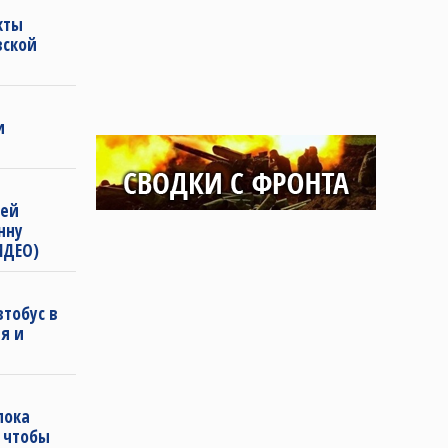
кты
вской
и
тей
нну
ИДЕО)
втобус в
я и
пока
, чтобы