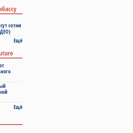
нбассу
сут сотни
ИДЕО)
Ещё
uture
ют
ьного
ный
ной
Ещё