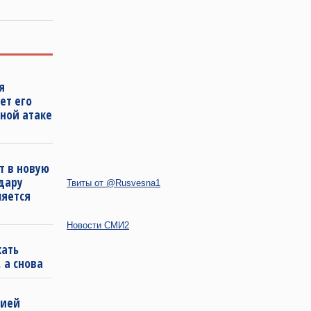
я
ет его
ной атаке
т в новую
удару
Твиты от @Rusvesna1
ляется
Новости СМИ2
кать
 а снова
бией