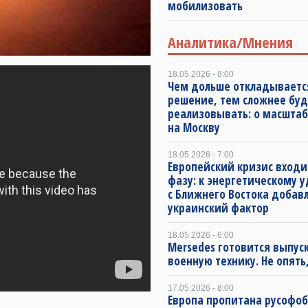
мобилизовать
Аналитика/Мнения
18.05.2026 - 8:00
Чем дольше откладываетс
решение, тем сложнее буд
реализовывать: о масштаб
на Москву
18.05.2026 - 7:00
Европейский кризис входи
фазу: к энергетическому 
с Ближнего Востока добав
украинский фактор
18.05.2026 - 6:00
Mersedes готовится выпус
военную технику. Не опять,
17.05.2026 - 8:00
Европа пропитана русофо