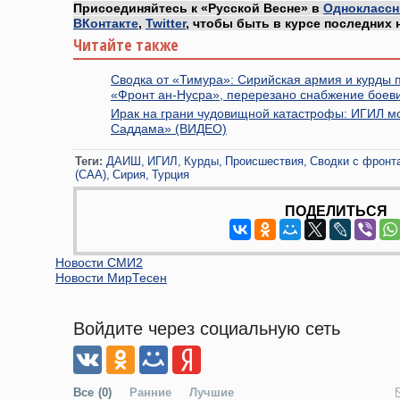
Присоединяйтесь к «Русской Весне» в
Одноклассн
ВКонтакте
,
Twitter
, чтобы быть в курсе последних 
Читайте также
Сводка от «Тимура»: Сирийская армия и курды 
«Фронт ан-Нусра», перерезано снабжение боеви
Ирак на грани чудовищной катастрофы: ИГИЛ м
Саддама» (ВИДЕО)
Теги:
ДАИШ
ИГИЛ
Курды
Происшествия
Сводки с фронт
(САА)
Сирия
Турция
ПОДЕЛИТЬСЯ
Новости СМИ2
Новости МирТесен
Войдите через социальную сеть
Все
(0)
Ранние
Лучшие