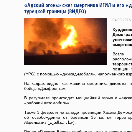
«Адский огонь» сжег смертника ИГИЛ и его «
турецкой границы (ВИДЕО)
04.03.2016 
Курдск
Демокра
уничт
смертник
Возле
расположе
террорис
позиции 
(YPG) с помощью «джихад-мобиля», наполненного взр
На кадрах видно, как машина смертника движется п
бойцы «Демфронта».
В результате происходит мощнейший взрыв и «адски
«рабочий автомобиль».
Также 3 февраля на западе провинции Хасака Демок
об освобождении от боевиков 35 кв. км террито
Абдельазиз (جبل عبدالعزيز).
Ранее «Русская Весна» сообщала, что на севере сири