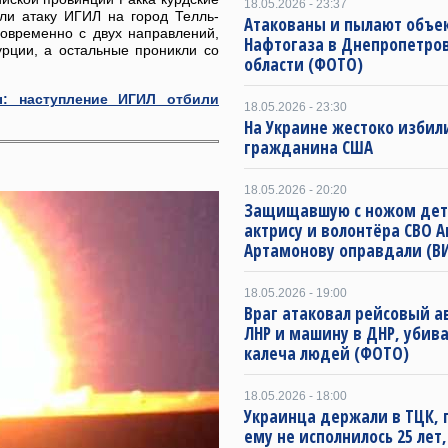
18.05.2026 - 23:37
ли атаку ИГИЛ на город Телль-
Атакованы и пылают объе
овременно с двух направлений,
Нафтогаза в Днепропетро
урции, а остальные проникли со
области (ФОТО)
ы: наступление ИГИЛ отбили
18.05.2026 - 23:30
На Украине жестоко избил
гражданина США
18.05.2026 - 20:20
Защищавшую с ножом де
актрису и волонтёра СВО А
Артамонову оправдали (В
18.05.2026 - 19:00
Враг атаковал рейсовый а
ЛНР и машину в ДНР, убива
калеча людей (ФОТО)
18.05.2026 - 18:00
Украинца держали в ТЦК, 
ему не исполнилось 25 лет