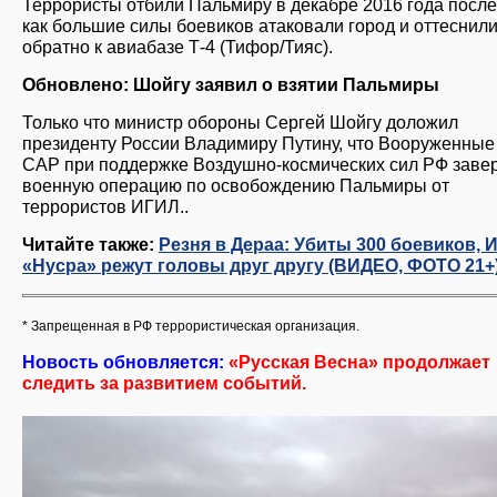
Террористы отбили Пальмиру в декабре 2016 года после 
как большие силы боевиков атаковали город и оттеснил
обратно к авиабазе Т-4 (Тифор/Тияс).
Обновлено: Шойгу заявил о взятии Пальмиры
Только что министр обороны Сергей Шойгу доложил
президенту России Владимиру Путину, что Вооруженные
САР при поддержке Воздушно-космических сил РФ зав
военную операцию по освобождению Пальмиры от
террористов ИГИЛ..
Читайте также:
Резня в Дераа: Убиты 300 боевиков, 
«Нусра» режут головы друг другу (ВИДЕО, ФОТО 21+
* Запрещенная в РФ террористическая организация.
Новость обновляется:
«Русская Весна» продолжает
следить за развитием событий.