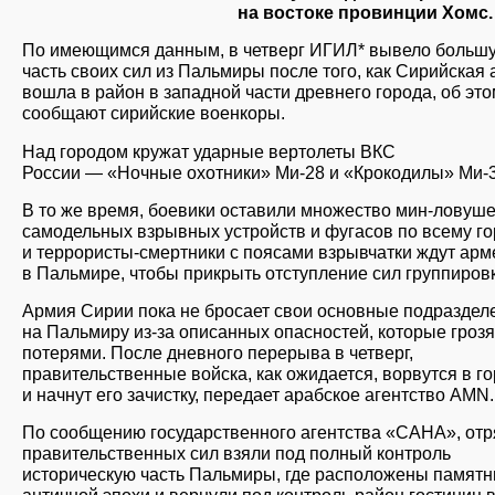
на востоке провинции Хомс.
По имеющимся данным, в четверг ИГИЛ* вывело больш
часть своих сил из Пальмиры после того, как Сирийская
вошла в район в западной части древнего города, об эт
сообщают сирийские военкоры.
Над городом кружат ударные вертолеты ВКС
России — «Ночные охотники» Ми-28 и «Крокодилы» Ми-3
В то же время, боевики оставили множество мин-ловуше
самодельных взрывных устройств и фугасов по всему го
и террористы-смертники с поясами взрывчатки ждут ар
в Пальмире, чтобы прикрыть отступление сил группировк
Армия Сирии пока не бросает свои основные подраздел
на Пальмиру из-за описанных опасностей, которые грозя
потерями. После дневного перерыва в четверг,
правительственные войска, как ожидается, ворвутся в г
и начнут его зачистку, передает арабское агентство AMN.
По сообщению государственного агентства «САНА», от
правительственных сил взяли под полный контроль
историческую часть Пальмиры, где расположены памятн