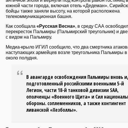
античной эпохи и вернули под контроль район гостиниц 
южной части города, включая отель «Дедеман». Сирийск
бойцы также заняли высоту, на которой расположена
телекоммуникационная башня.
Как сообщала
«Русская Весна»
, в среду САА освободи
перекресток Пальмиры (Пальмирский треугольник) и две
с видом на Пальмиру.
Медиа-крыло ИГИЛ сообщило, что два смертника атаков
наступающих армейцев возле треугольника Пальмиры в
около полудня.
В авангарде освобождения Пальмиры вновь и
подготовленный российскими военными 5-й
Легион, части 18-й танковой дивизии SAA,
ополченцы «Военного Щита» и Сил националь
обороны. соплеменников, а также контингент
ливанской «Хезболлы».