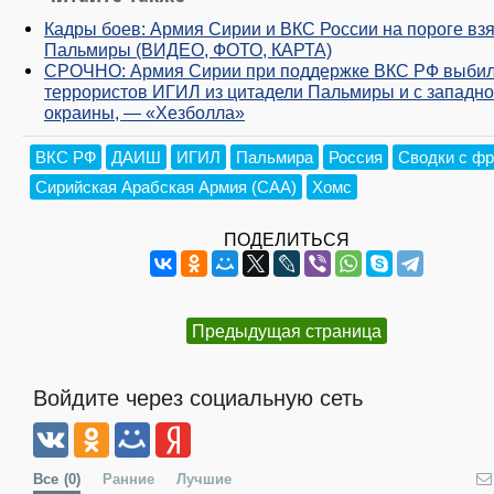
Кадры боев: Армия Сирии и ВКС России на пороге вз
Пальмиры (ВИДЕО, ФОТО, КАРТА)
СРОЧНО: Армия Сирии при поддержке ВКС РФ выби
террористов ИГИЛ из цитадели Пальмиры и с западн
окраины, — «Хезболла»
ВКС РФ
ДАИШ
ИГИЛ
Пальмира
Россия
Сводки с фр
Сирийская Арабская Армия (САА)
Хомс
ПОДЕЛИТЬСЯ
Предыдущая страница
Войдите через социальную сеть
Все
(0)
Ранние
Лучшие