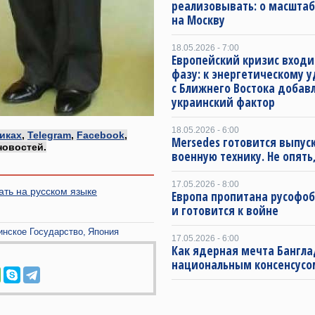
реализовывать: о масштаб
на Москву
18.05.2026 - 7:00
Европейский кризис входи
фазу: к энергетическому 
с Ближнего Востока добав
украинский фактор
18.05.2026 - 6:00
иках
,
Telegram
,
Facebook
,
Mersedes готовится выпус
новостей.
военную технику. Не опять,
17.05.2026 - 8:00
ть на русском языке
Европа пропитана русофо
и готовится к войне
инское Государство
Япония
17.05.2026 - 6:00
Как ядерная мечта Бангла
национальным консенсусо