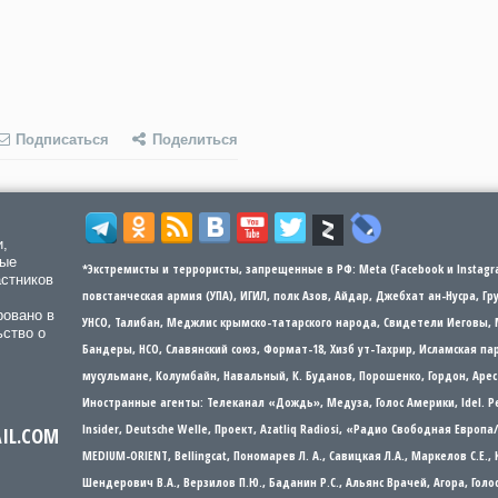
Подписаться
Поделиться
и,
мые
*Экстремисты и террористы, запрещенные в РФ: Meta (Facebook и Instagra
астников
повстанческая армия (УПА), ИГИЛ, полк Азов, Айдар, Джебхат ан-Нусра, Г
ровано в
УНСО, Талибан, Меджлис крымско-татарского народа, Свидетели Иеговы, 
ьство о
Бандеры​​, НСО, Славянский союз, Формат-18, Хизб ут-Тахрир, Исламская 
мусульмане, Колумбайн, Навальный, К. Буданов, Порошенко, Гордон, Арес
Иностранные агенты: Телеканал «Дождь», Медуза, Голос Америки, Idel. Р
Insider, Deutsche Welle, Проект, Azatliq Radiosi, «Радио Свободная Европ
AIL.COM
MEDIUM-ORIENT, Bellingcat, Пономарев Л. А., Савицкая Л.А., Маркелов С.Е.,
Шендерович В.А., Верзилов П.Ю., Баданин Р.С., Альянс Врачей, Агора, Гол