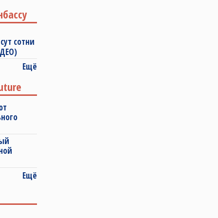
нбассу
сут сотни
ИДЕО)
Ещё
uture
ют
ьного
ный
ной
Ещё