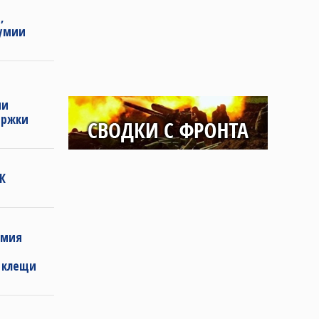
,
зумии
ии
ержки
К
рмия
 клещи