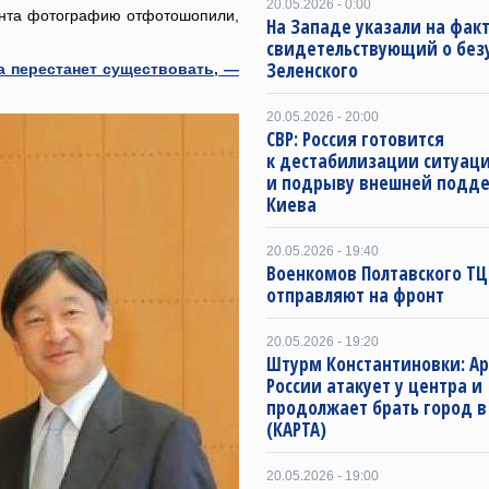
20.05.2026 - 0:00
мента фотографию отфотошопили,
На Западе указали на факт
свидетельствующий о бе
Зеленского
а перестанет существовать, —
20.05.2026 - 20:00
СВР: Россия готовится
к дестабилизации ситуац
и подрыву внешней подд
Киева
20.05.2026 - 19:40
Военкомов Полтавского ТЦ
отправляют на фронт
20.05.2026 - 19:20
Штурм Константиновки: А
России атакует у центра и
продолжает брать город в
(КАРТА)
20.05.2026 - 19:00