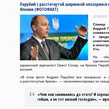
Парубий с расстегнутой ширинкой опозорился 
Японии (ФОТОФАКТ)
02.03.2017 
Спикер
Андрей 
совм
с предс
советн
в иностр
Уто.
На обы
сделанном
украинский журналист Орест Сохар, на брюках Паруби
молния.
«В этом фото Андрея Парубия все прекрасно: и 
и расстегнутые брюки», — прокомментировал он скан
«Чем они занимались до этого? И хорош
гейши, а не тот низкий господин», — ир