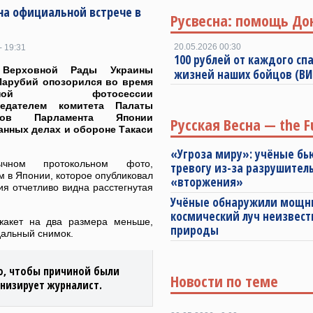
на официальной встрече в
Русвесна: помощь До
20.05.2026 00:30
- 19:31
100 рублей от каждого спа
 Верховной Рады Украины
жизней наших бойцов (В
Парубий опозорился во время
естной фотосессии
едателем комитета Палаты
иков Парламента Японии
Русская Весна — the F
анных делах и обороне Такаси
«Угроза миру»: учёные бь
чном протокольном фото,
тревогу из-за разрушител
 в Японии, которое опубликовал
«вторжения»
я отчетливо видна расстегнутая
Учёные обнаружили мощ
космический луч неизвест
жакет на два размера меньше,
природы
дальный снимок.
о, чтобы причиной были
Новости по теме
онизирует журналист.