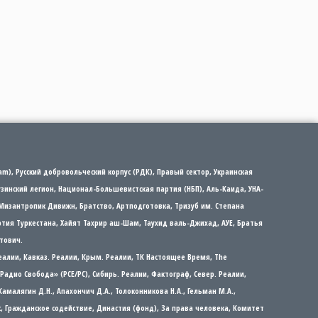
m), Русский добровольческий корпус (РДК), Правый сектор, Украинская
рузинский легион, Национал-Большевистская партия (НБП), Аль-Каида, УНА-
Мизантропик Дивижн, Братство, Артподготовка, Тризуб им. Степана
партия Туркестана, Хайят Тахрир аш-Шам, Таухид валь-Джихад, АУЕ, Братья
тович.
еалии, Кавказ. Реалии, Крым. Реалии, ТК Настоящее Время, The
а/Радио Свобода» (PCE/PC), Сибирь. Реалии, Фактограф, Север. Реалии,
 Камалягин Д.Н., Апахончич Д.А., Толоконникова Н.А., Гельман М.А.,
ос, Гражданское содействие, Династия (фонд), За права человека, Комитет