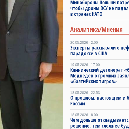
Минобороны Польши потре
чтобы дроны ВСУ не падал
в странах НАТО
Аналитика/Мнения
20.05.2026 - 2:00
Эксперты рассказали о не
парадоксе в США
19.05.2026 - 17:00
Клинический дегенерат «
Медведев о громких заяв
«балтийских тигров»
18.05.2026 - 22:53
О прошлом, настоящем и
России
18.05.2026 - 8:00
Чем дольше откладываетс
решение, тем сложнее буд