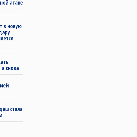
ной атаке
т в новую
удару
ляется
кать
 а снова
бией
деш стала
м