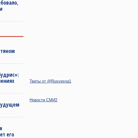
бовало,
и
фтяном
будрис»:
лениях
Твиты от @Rusvesna1
Новости СМИ2
 будущем
я
ет его