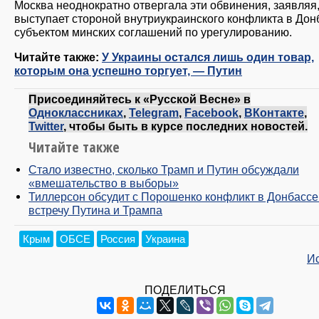
Москва неоднократно отвергала эти обвинения, заявляя,
выступает стороной внутриукраинского конфликта в Дон
субъектом минских соглашений по урегулированию.
Читайте также:
У Украины остался лишь один товар,
которым она успешно торгует, — Путин
Присоединяйтесь к «Русской Весне» в
Одноклассниках
,
Telegram
,
Facebook
,
ВКонтакте
,
Twitter
, чтобы быть в курсе последних новостей.
Читайте также
Стало известно, сколько Трамп и Путин обсуждали
«вмешательство в выборы»
Тиллерсон обсудит с Порошенко конфликт в Донбассе
встречу Путина и Трампа
Крым
ОБСЕ
Россия
Украина
И
ПОДЕЛИТЬСЯ