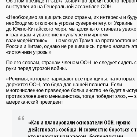
Об этом президент США заявил во время своего первог
выступления на Генеральной ассамблее ООН.
«Необходимо защищать свои страны, их интересы и буд
необходимо отклонять угрозы суверенитету, от Украины
до Южно-Китайского моря, мы должны отстаивать уваже
к границам и уважение к культуре и мирному
взаимодействию», — намекнул Трамп на противостояни
России и Китаю, однако не решившись прямо назвать эт
«источники угрозы».
По его словам, странам-членам ООН не следует сидеть 
руки перед угрозой войны.
«Режимы, которые нарушают все принципы, на которых
держится ООН, это беда для нашей планеты. Если
многочисленное праведное большинство не будет высту
против зловещего меньшинства, тогда победит зло», — 
американский президент.
«Как и планировали основатели ООН, нужно
действовать сообща. И совместно бороться с 
кто угрожает нам хаосом, беспорядками