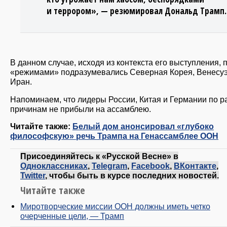
и террором», — резюмировал Дональд Трамп.
В данном случае, исходя из контекста его выступления, 
«режимами» подразумевались Северная Корея, Венесуэ
Иран.
Напоминаем, что лидеры России, Китая и Германии по 
причинам не прибыли на ассамблею.
Читайте также:
Белый дом анонсировал «глубоко
философскую» речь Трампа на Генассамблее ООН
Присоединяйтесь к «Русской Весне» в
Одноклассниках
,
Telegram
,
Facebook
,
ВКонтакте
,
Twitter
, чтобы быть в курсе последних новостей.
Читайте также
Миротворческие миссии ООН должны иметь четко
очерченные цели, — Трамп