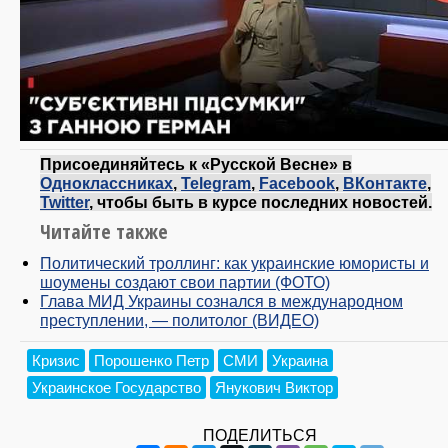
Присоединяйтесь к «Русской Весне» в
Одноклассниках
,
Telegram
,
Facebook
,
ВКонтакте
,
Twitter
, чтобы быть в курсе последних новостей.
Читайте также
Политический троллинг: как украинские юмористы и
шоумены создают свои партии (ФОТО)
Глава МИД Украины сознался в международном
преступлении, — политолог (ВИДЕО)
Кризис
Порошенко Петр
СМИ
Украина
Украинское Государство
Янукович Виктор
ПОДЕЛИТЬСЯ