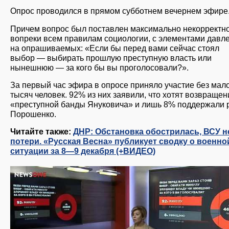
Опрос проводился в прямом субботнем вечернем эфире
Причем вопрос был поставлен максимально некорректно
вопреки всем правилам социологии, с элементами давл
на опрашиваемых: «Если бы перед вами сейчас стоял
выбор — выбирать прошлую преступную власть или
нынешнюю — за кого бы вы проголосовали?».
За первый час эфира в опросе приняло участие без мало
тысяч человек. 92% из них заявили, что хотят возвращен
«преступной банды Януковича» и лишь 8% поддержали
Порошенко.
Читайте также:
ДНР: Обстановка обострилась, ВСУ н
потери. «Русская Весна» публикует сводку о военно
ситуации за 8—9 декабря (+ВИДЕО)