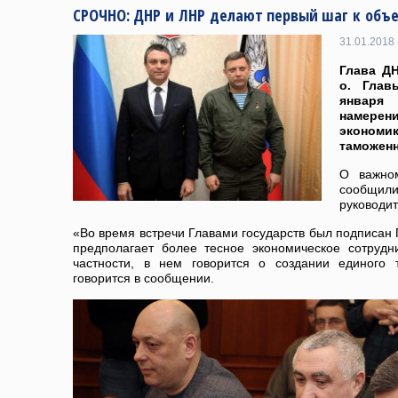
СРОЧНО: ДНР и ЛНР делают первый шаг к объ
31.01.2018 
Глава ДН
о. Глав
января
намерени
эконом
таможенн
О важном
сообщили
руководит
«Во время встречи Главами государств был подписан 
предполагает более тесное экономическое сотрудн
частности, в нем говорится о создании единого 
говорится в сообщении.