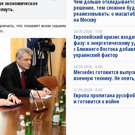
Чем дольше откладываетс
ше экономическое
решение, тем сложнее буд
пнуть.
реализовывать: о масштаб
на Москву
ничать, что покажет всем нашим
о.
18.05.2026 - 7:00
Европейский кризис входи
фазу: к энергетическому 
с Ближнего Востока добав
украинский фактор
18.05.2026 - 6:00
Mersedes готовится выпус
военную технику. Не опять,
17.05.2026 - 8:00
Европа пропитана русофо
и готовится к войне