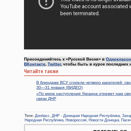
Присоединяйтесь к «Русской Весне» в
Одноклассн
ВКонтакте
,
Twitter
, чтобы быть в курсе последних 
Читайте также
В блиндаже ВСУ сгорели четверо карателей: сво
30—31 января (ВИДЕО)
«По мере наступления Украина отрежет нам свя
связи ДНР
Теги:
Донбасс
ДНР - Донецкая Народная Республика
Заха
Народная Республика
Новороссия
Новости Донецка
Пасе