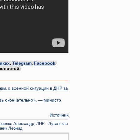
иках
,
Telegram
,
Facebook
,
новостей.
дка о военной ситуации в ДНР за
зь окончательно», — министр
Источник
рченко Александр
ЛНР - Луганская
чник Леонид