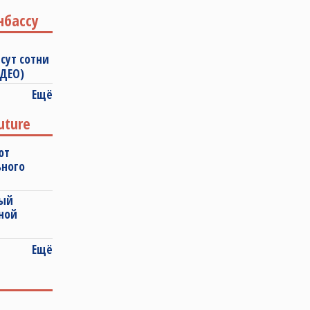
нбассу
сут сотни
ИДЕО)
Ещё
uture
ют
ьного
ный
ной
Ещё