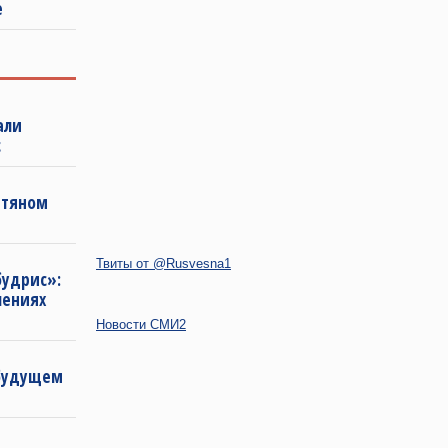
е
али
с
фтяном
Твиты от @Rusvesna1
будрис»:
лениях
Новости СМИ2
 будущем