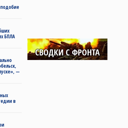
 подобие
ибших
их БПЛА
е
ально
бельск,
пуске», —
нных
гедии в
ри