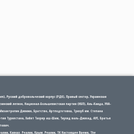
m), Русский добровольческий корпус (РДК), Правый сектор, Украинская
рузинский легион, Национал-Большевистская партия (НБП), Аль-Каида, УНА-
Мизантропик Дивижн, Братство, Артподготовка, Тризуб им. Степана
партия Туркестана, Хайят Тахрир аш-Шам, Таухид валь-Джихад, АУЕ, Братья
тович.
еалии, Кавказ. Реалии, Крым. Реалии, ТК Настоящее Время, The