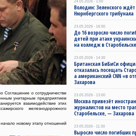
24.05.2026 - 1:00
Володин: Зеленского ждёт
Нюрнбергского трибунала
23.05.2026 - 16:00
До 16 возросло число пог
детей при атаке украинск
на колледж в Старобельск
23.05.2026 - 14:30
Британская БиБиСи офици
отказалась посещать Старо
а американский CNN «в от
Захарова
но Соглашение о сотрудничестве
23.05.2026 - 13:00
венным унитарным предприятием
Москва привезёт иностра
ланируется взаимодействие этих
журналистов на место тра
сажирского железнодорожного
Старобельске, — Захарова
 начало новому этапу отношений
23.05.2026 - 11:30
Выросло число погибших п