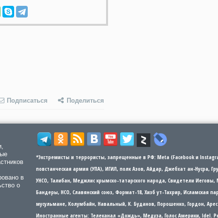
Подписаться
Поделиться
и,
мые
*Экстремисты и террористы, запрещенные в РФ: Meta (Facebook и Instagra
астников
повстанческая армия (УПА), ИГИЛ, полк Азов, Айдар, Джебхат ан-Нусра, Г
ровано в
УНСО, Талибан, Меджлис крымско-татарского народа, Свидетели Иеговы, 
ьство о
Бандеры​​, НСО, Славянский союз, Формат-18, Хизб ут-Тахрир, Исламская 
мусульмане, Колумбайн, Навальный, К. Буданов, Порошенко, Гордон, Арес
Иностранные агенты: Телеканал «Дождь», Медуза, Голос Америки, Idel. Р