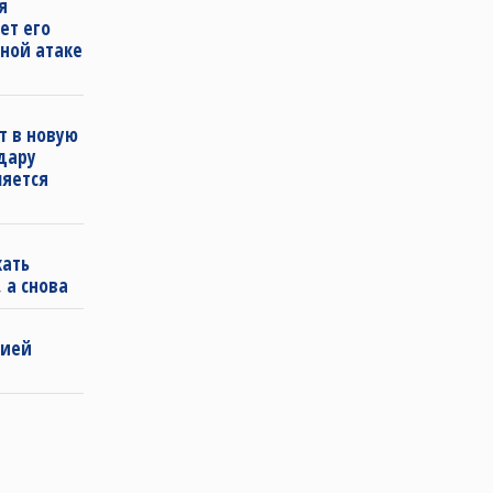
я
ет его
ной атаке
т в новую
удару
ляется
кать
 а снова
бией