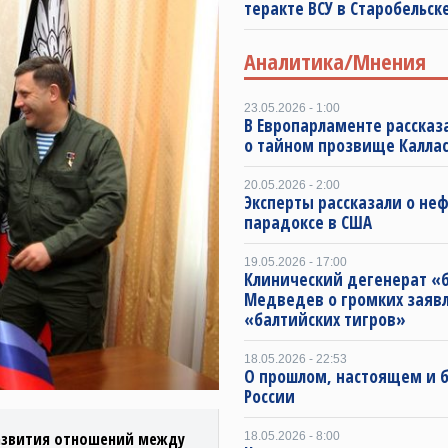
теракте ВСУ в Старобельск
Аналитика/Мнения
23.05.2026 - 1:00
В Европарламенте рассказ
о тайном прозвище Калла
20.05.2026 - 2:00
Эксперты рассказали о не
парадоксе в США
19.05.2026 - 17:00
Клинический дегенерат «
Медведев о громких заяв
«балтийских тигров»
18.05.2026 - 22:53
О прошлом, настоящем и
России
развития отношений между
18.05.2026 - 8:00