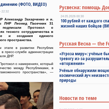
единению (ФОТО, ВИДЕО)
Русвесна: помощь До
- 22:32
24.05.2026 00:30
Р Александр Захарченко и и.
100 рублей от каждого спа
ы ЛНР Леонид Пасечник 31
жизней наших бойцов (В
 подписали Протокол о
ях тесного сотрудничества в
ике и создания единого
ого пространства.
Русская Весна — the F
 этапе в развитии Республик
 в пресс-службе администрации
«Угроза миру»: учёные бь
еля ДНР.
тревогу из-за разрушител
«вторжения»
Протокол о намерениях, который
ичество между Республиками, в
Учёные обнаружили мощ
таможенного пространства», —
космический луч неизвест
природы
Новости по теме