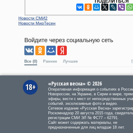
ПОДЕЛИТЬСЯ
Новости СМИ2
Новости МирТесен
Войдите через социальную сеть
Все
(0)
Ранние
Лучшие
«Русская весна» © 2026
18+
Оперативная информация о событиях в Росси
Новороссии, на Украине, в Сирии и мире, пря
эфиры, вести с мест от непосредственных уч
событий, эксклюзивные фото и видео.
Сетевое издание «Русская Весна»
зарегистри
Роскомнадзор 20 августа 2015 года, свидетел
регистрации СМИ ЭЛ № ФС77 – 62791.
Сайт может содержать материалы, не
предназначенные для лиц младше 18 лет.