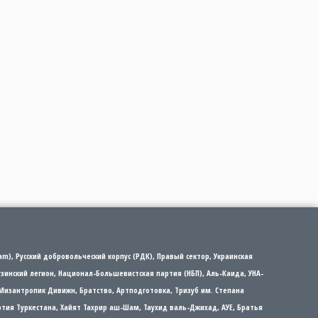
m), Русский добровольческий корпус (РДК), Правый сектор, Украинская
рузинский легион, Национал-Большевистская партия (НБП), Аль-Каида, УНА-
Мизантропик Дивижн, Братство, Артподготовка, Тризуб им. Степана
партия Туркестана, Хайят Тахрир аш-Шам, Таухид валь-Джихад, АУЕ, Братья