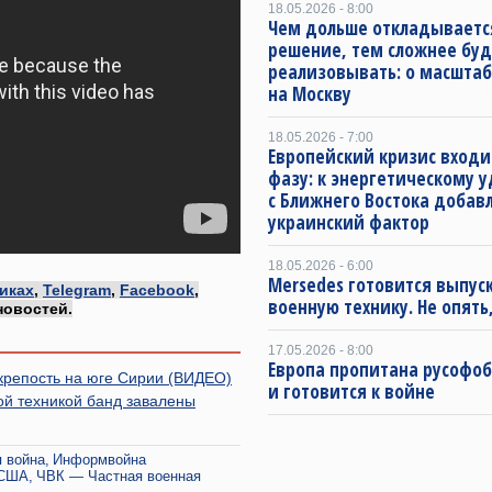
18.05.2026 - 8:00
Чем дольше откладываетс
решение, тем сложнее буд
реализовывать: о масштаб
на Москву
18.05.2026 - 7:00
Европейский кризис входи
фазу: к энергетическому 
с Ближнего Востока добав
украинский фактор
18.05.2026 - 6:00
Mersedes готовится выпус
иках
,
Telegram
,
Facebook
,
военную технику. Не опять,
новостей.
17.05.2026 - 8:00
Европа пропитана русофо
крепость на юге Сирии (ВИДЕО)
и готовится к войне
ой техникой банд завалены
 война
Информвойна
США
ЧВК — Частная военная