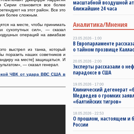
масштабной воздушной ат
в Сирии становится все более
ближайшие 24 часа
ретендуют на этот район. Все это
вия более сложным.
Аналитика/Мнения
ятся на месте, чтобы принимать
х сухопутных сил», — сказал
оздушных операций на авиабазе
23.05.2026 - 1:00
В Европарламенте рассказ
о тайном прозвище Калла
это выстрел из танка, который
бы поразить наших советников и
андиру на месте] защищаться. И
20.05.2026 - 2:00
зультатом», — сказал генерал.
Эксперты рассказали о не
парадоксе в США
ской ЧВК от удара ВВС США в
19.05.2026 - 17:00
Клинический дегенерат «
Медведев о громких заяв
«балтийских тигров»
18.05.2026 - 22:53
О прошлом, настоящем и
России