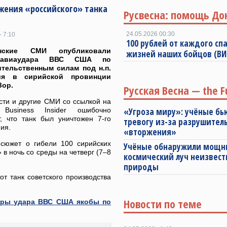
жения «российского» танка
Русвесна: помощь До
24.05.2026 00:30
- 7:10
100 рублей от каждого спа
анские СМИ опубликовали
жизней наших бойцов (В
авиаудара ВВС США по
тельственным силам под н.п.
ия в сирийской провинции
Зор.
Русская Весна — the F
сти и другие СМИ со ссылкой на
 Business Insider ошибочно
«Угроза миру»: учёные бь
, что танк был уничтожен 7-го
тревогу из-за разрушител
ия.
«вторжения»
 сюжет о гибели 100 сирийских
Учёные обнаружили мощ
 в ночь со среды на четверг (7–8
космический луч неизвест
природы
т танк советского производства
Новости по теме
дры удара ВВС США якобы по