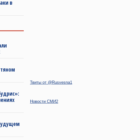
аки в
али
с
фтяном
Твиты от @Rusvesna1
будрис»:
лениях
Новости СМИ2
 будущем