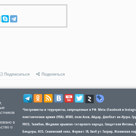
Подписаться
Поделиться
и,
мые
*Экстремисты и террористы, запрещенные в РФ: Meta (Facebook и Instagra
астников
повстанческая армия (УПА), ИГИЛ, полк Азов, Айдар, Джебхат ан-Нусра, Г
ровано в
УНСО, Талибан, Меджлис крымско-татарского народа, Свидетели Иеговы, 
ьство о
Бандеры​​, НСО, Славянский союз, Формат-18, Хизб ут-Тахрир, Исламская 