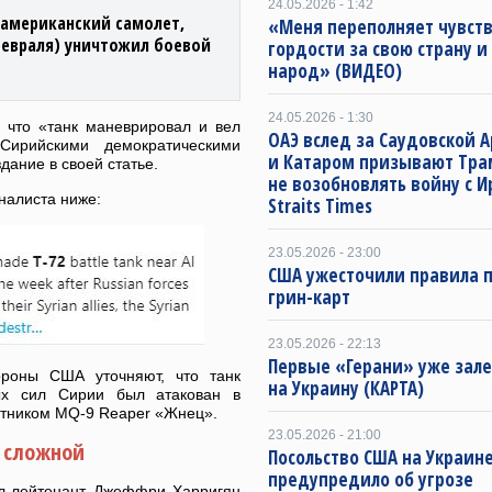
24.05.2026 - 1:42
«американский самолет,
«Меня переполняет чувст
февраля) уничтожил боевой
гордости за свою страну и
народ» (ВИДЕО)
24.05.2026 - 1:30
 что «танк маневрировал и вел
ОАЭ вслед за Саудовской 
Сирийскими демократическими
и Катаром призывают Тра
дание в своей статье.
не возобновлять войну с 
рналиста ниже:
Straits Times
23.05.2026 - 23:00
США ужесточили правила 
грин-карт
23.05.2026 - 22:13
Первые «Герани» уже зал
роны США уточняют, что танк
на Украину (КАРТА)
ных сил Сирии был атакован в
тником MQ-9 Reaper «Жнец».
23.05.2026 - 21:00
ь сложной
Посольство США на Украин
предупредило об угрозе
л-лейтенант Джеффри Харригян