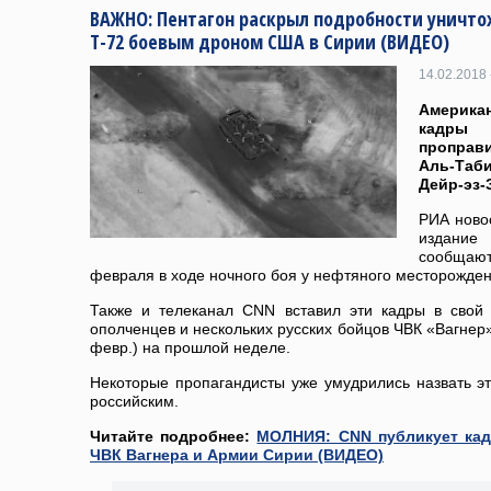
ВАЖНО: Пентагон раскрыл подробности уничто
Т-72 боевым дроном США в Сирии (ВИДЕО)
14.02.2018 
Америк
кадры 
проправи
Аль-Таб
Дейр-эз-
РИА ново
издание
сообщают
февраля в ходе ночного боя у нефтяного месторожден
Также и телеканал CNN вставил эти кадры в свой
ополченцев и нескольких русских бойцов ЧВК «Вагнер»
февр.) на прошлой неделе.
Некоторые пропагандисты уже умудрились назвать это
российским.
Читайте подробнее:
МОЛНИЯ: CNN публикует ка
ЧВК Вагнера и Армии Сирии (ВИДЕО)