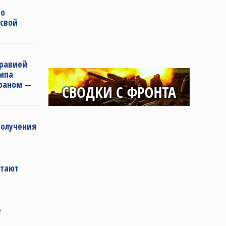
во
 свой
Аравией
мпа
Ираном —
получения
етают
е