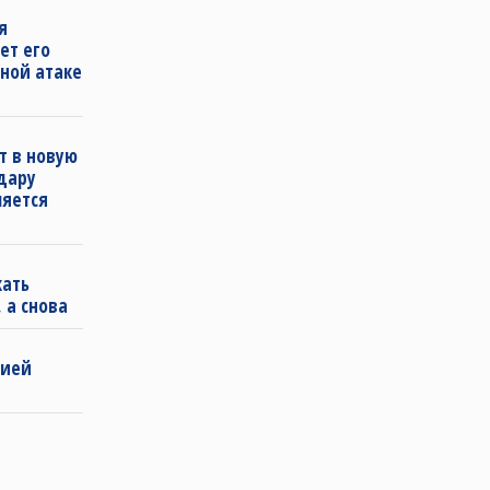
я
ет его
ной атаке
т в новую
удару
ляется
кать
 а снова
бией