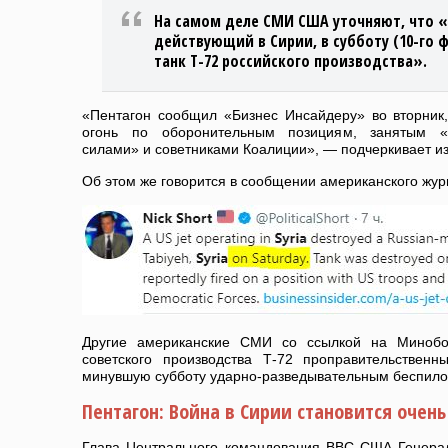
На самом деле СМИ США уточняют, что 
действующий в Сирии, в субботу (10-го 
танк Т-72 российского производства».
«Пентагон сообщил «Бизнес Инсайдеру» во вторник,
огонь по оборонительным позициям, занятым «
силами» и советниками Коалиции», — подчеркивает из
Об этом же говорится в сообщении американского жу
Другие американские СМИ со ссылкой на Минобо
советского производства Т-72 проправительствен
минувшую субботу ударно-разведывательным беспило
Пентагон: Война в Сирии становится очен
Глава Центрального командования ВВС США Генера