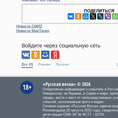
компания
ЧВК Вагнера
ПОДЕЛИТЬСЯ
Новости СМИ2
Новости МирТесен
Войдите через социальную сеть
Все
(0)
Ранние
Лучшие
«Русская весна» © 2026
18+
Оперативная информация о событиях в Росси
Новороссии, на Украине, в Сирии и мире, пря
эфиры, вести с мест от непосредственных уч
событий, эксклюзивные фото и видео.
Сетевое издание «Русская Весна»
зарегистри
Роскомнадзор 20 августа 2015 года, свидетел
регистрации СМИ ЭЛ № ФС77 – 62791.