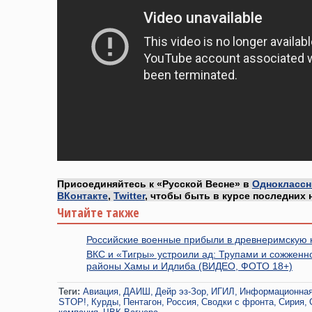
Присоединяйтесь к «Русской Весне» в
Одноклассн
ВКонтакте
,
Twitter
, чтобы быть в курсе последних 
Читайте также
Российские военные прибыли в древнеримскую 
ВКС и «Тигры» устроили ад: Трупами и сожженн
районы Хамы и Идлиба (ВИДЕО, ФОТО 18+)
Теги:
Авиация
ДАИШ
Дейр эз-Зор
ИГИЛ
Информационная
STOP!
Курды
Пентагон
Россия
Сводки с фронта
Сирия