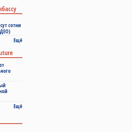
нбассу
сут сотни
ИДЕО)
Ещё
uture
ют
ьного
ный
ной
Ещё