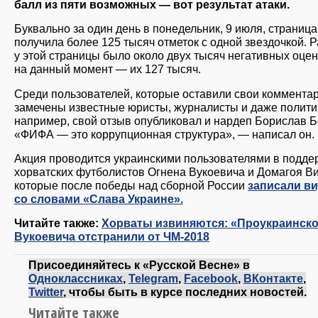
балл из пяти возможных — вот результат атаки.
Буквально за один день в понедельник, 9 июля, страница
получила более 125 тысяч отметок с одной звездочкой. 
у этой страницы было около двух тысяч негативных оцен
на данный момент — их 127 тысяч.
Среди пользователей, которые оставили свои комментар
замечены известные юристы, журналисты и даже политик
например, свой отзыв опубликовал и нардеп Борислав Б
«ФИФА — это коррупционная структура», — написал он.
Акция проводится украинскими пользователями в подде
хорватских футболистов Огнена Вукоевича и Домагоя В
которые после победы над сборной России
записали в
со словами «Слава Украине».
Читайте также:
Хорваты извиняются: «Проукраинско
Вукоевича отстранили от ЧМ-2018
Присоединяйтесь к «Русской Весне» в
Одноклассниках
,
Telegram
,
Facebook
,
ВКонтакте
,
Twitter
, чтобы быть в курсе последних новостей.
Читайте также