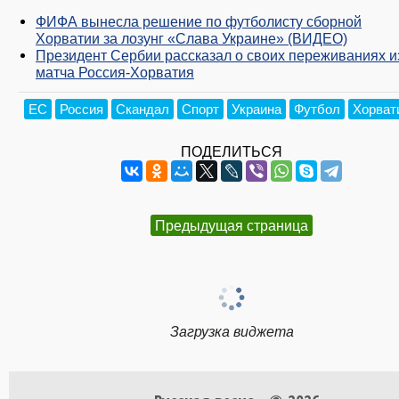
ФИФА вынесла решение по футболисту сборной
Хорватии за лозунг «Слава Украине» (ВИДЕО)
Президент Сербии рассказал о своих переживаниях и
матча Россия-Хорватия
ЕС
Россия
Скандал
Спорт
Украина
Футбол
Хорват
ПОДЕЛИТЬСЯ
Предыдущая страница
Загрузка виджета