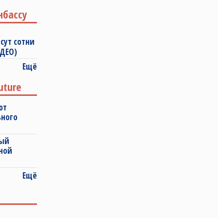
нбассу
сут сотни
ИДЕО)
Ещё
uture
ют
ьного
ный
ной
Ещё