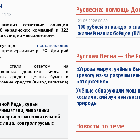
ы
Русвесна: помощь До
- 11:13
21.05.2026 00:30
 вводит ответные санкции
100 рублей от каждого спа
8 украинских компаний и 322
жизней наших бойцов (В
их лиц из «незалежной».
етствующее
постановление
 премьер-министр РФ Дмитрий
Русская Весна — the F
.
ии стали ответом на
«Угроза миру»: учёные бь
ственные действия Киева и
тревогу из-за разрушител
ных средств, ценных бумаг и
«вторжения»
ление средств (вывод капитала)
Учёные обнаружили мощ
космический луч неизвест
природы
вной Рады, судьи
иниматели, чиновники
и органов исполнительной
е лица, контролируемые
Новости по теме