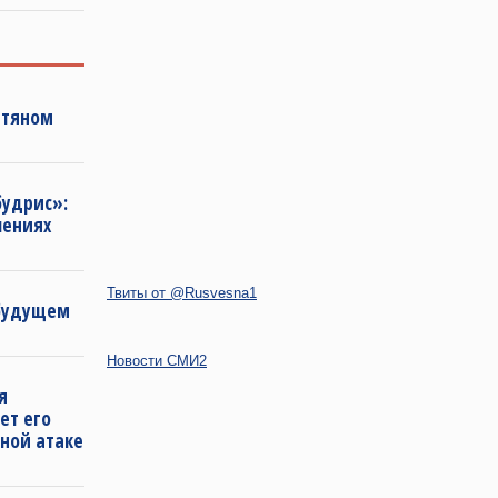
фтяном
будрис»:
лениях
Твиты от @Rusvesna1
 будущем
Новости СМИ2
я
ет его
ной атаке