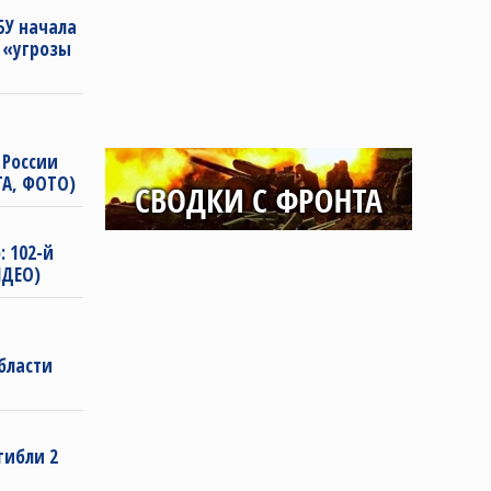
БУ начала
 «угрозы
России
ТА, ФОТО)
: 102-й
ИДЕО)
бласти
гибли 2