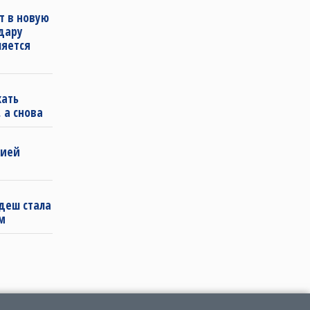
т в новую
удару
ляется
кать
 а снова
бией
деш стала
м