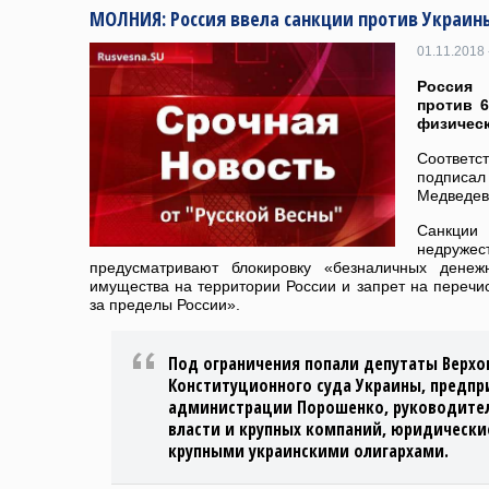
МОЛНИЯ: Россия ввела санкции против Украин
01.11.2018 
Россия
против 6
физическ
Соотв
подписал
Медведев
Санкц
недруже
предусматривают блокировку «безналичных денеж
имущества на территории России и запрет на перечис
за пределы России».
Под ограничения попали депутаты Верхо
Конституционного суда Украины, предпр
администрации Порошенко, руководител
власти и крупных компаний, юридически
крупными украинскими олигархами.