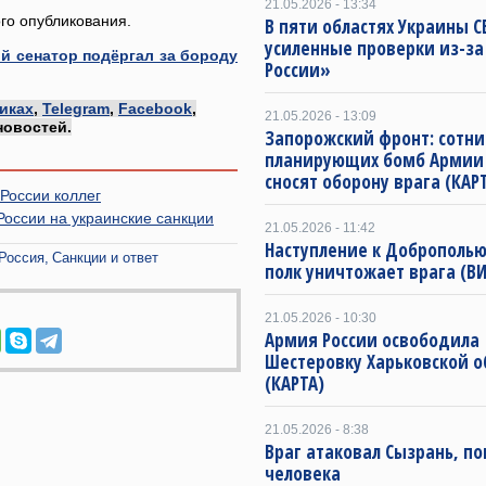
21.05.2026 - 13:34
го опубликования.
В пяти областях Украины С
усиленные проверки из-за
й сенатор подёргал за бороду
России»
иках
,
Telegram
,
Facebook
,
21.05.2026 - 13:09
новостей.
Запорожский фронт: сотни
планирующих бомб Армии 
сносят оборону врага (КАР
России коллег
России на украинские санкции
21.05.2026 - 11:42
Наступление к Доброполью
Россия
Санкции и ответ
полк уничтожает врага (В
21.05.2026 - 10:30
Армия России освободила
Шестеровку Харьковской о
(КАРТА)
21.05.2026 - 8:38
Враг атаковал Сызрань, по
человека