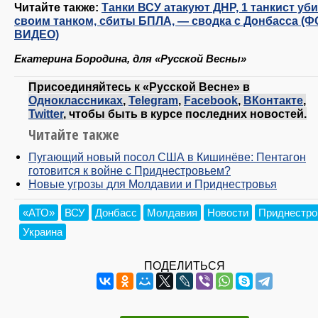
Читайте также:
Танки ВСУ атакуют ДНР, 1 танкист уби
своим танком, сбиты БПЛА, — сводка с Донбасса (Ф
ВИДЕО)
Екатерина Бородина, для «Русской Весны»
Присоединяйтесь к «Русской Весне» в
Одноклассниках
,
Telegram
,
Facebook
,
ВКонтакте
,
Twitter
, чтобы быть в курсе последних новостей.
Читайте также
Пугающий новый посол США в Кишинёве: Пентагон
готовится к войне с Приднестровьем?
Новые угрозы для Молдавии и Приднестровья
«АТО»
ВСУ
Донбасс
Молдавия
Новости
Приднестро
Украина
ПОДЕЛИТЬСЯ