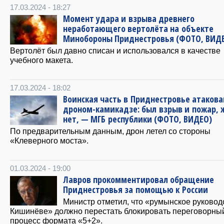
17.03.2024 - 18:27
Момент удара и взрыва древнего
неработающего вертолёта на объекте
Минобороны Приднестровья (ФОТО, ВИД
Вертолёт был давно списан и использовался в качестве
учебного макета.
17.03.2024 - 18:02
Воинская часть в Приднестровье атакова
дроном-камикадзе: был взрыв и пожар, 
нет, — МГБ республики (ФОТО, ВИДЕО)
По предварительным данным, дрон летел со стороны
«Клеверного моста».
01.03.2024 - 19:00
Лавров прокомментировал обращение
Приднестровья за помощью к России
Министр отметил, что «румынское руковод
Кишинёве» должно перестать блокировать переговорны
процесс формата «5+2».