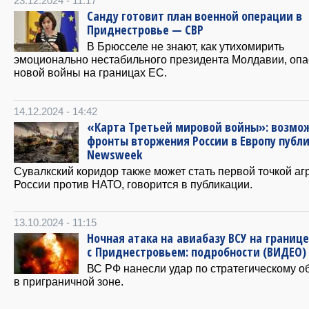
23.12.2024 - 11:17
Санду готовит план военной операции в
Приднестровье — СВР
В Брюсселе не знают, как утихомирить
эмоционально нестабильного президента Молдавии, опа
новой войны на границах ЕС.
14.12.2024 - 14:42
«Карта Третьей мировой войны»: возмо
фронты вторжения России в Европу публ
Newsweek
Сувалкский коридор также может стать первой точкой аг
России против НАТО, говорится в публикации.
13.10.2024 - 11:15
Ночная атака на авиабазу ВСУ на границе
с Приднестровьем: подробности (ВИДЕО)
ВС РФ нанесли удар по стратегическому о
в приграничной зоне.