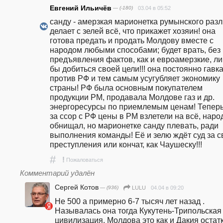
Евгений Ильичёв
— (-180)
03.04 в 05:52
санду - амерзкая марионетка румынского разли
делает с зелей всё, что прикажет хозяин! она 
готова предать и продать Молдову вместе с 
народом любыми способами; будет врать, без 
предъявления фактов, как и евроамерзкие, ли
бы добиться своей цели!!! она постоянно гавка
против РФ и тем самым усугубляет экономику 
страны! РФ была основным покупателем 
продукции РМ, продавала Молдове газ и др. 
энергоресурсы по приемлемым ценам! Теперь
за ссор с РФ цены в РМ взлетели на всё, народ
обнищал, но марионетке санду плевать, ради 
выполнения команды! Её и зелю ждёт суд за св
преступления или кончат, как Чаушеску!!!
#
!
Пожаловаться
Комментарий удалён
Сергей Котов
— (936)
04.04 в 09:20
LULU
Не 500 а примерно 6-7 тысяч лет назад . 
Называлась она тогда Кукутень-Трипольская 
цивилизация. Молдова это как и Дакия остатк