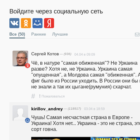
Войдите через социальную сеть
Все
(50)
Ранние
Лучшие
Сергей Котов
— (936)
04.04 в 09:09
Чё, в натуре "самая обиженная"? Не Уркаина 
разве? Хотя не, не Уркаина. Уркаина самая 
"опущенная", а Молдова самая "обиженная". А
фиг было из России уходить. В России они бы 
не знали а так их цыгане(румуния) схарчат. 
#
!
Пожаловаться
kirillov_andrey
— (118917)
03.04 в 18:59
Чушь! Самая несчастная страна в Европе - 
Украина! Хотя нет... Украина - это не страна, это
сорт говна.