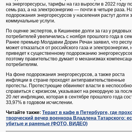
на энергоресурсы, тарифы на газ выросли в 2022 году по
семь раз, а на электроэнергию — почти в четыре раза. Н
подорожания энергоресурсов у населения растут долги 
коммунальные услуги.
По оценке экспертов, в Кишиневе долги за газ у рядовых
потребителей увеличились с ноября прошлого года в сем
Ранее премьер Молдавии Дорин Речан заявил, что респ
может отказаться от российского газа и электроэнергии, 
приведет к существенному подорожанию энергоресурсов
поэтому правительство думает о механизмах компенсац
потребителям.
На фоне подорожания энергоресурсов, а также роста
инфляции в стране проходят антиправительственные
протесты. Протестующие обвиняют власти в неспособно
справиться с кризисом, указывают на рекордную за пос
20 лет инфляцию, которая в сентябре прошлого года со
33,97% в годовом исчислении.
Читайте также:
Теракт в кафе в Петербурге, где прох
творческий вечер военкора Владлена Татарского: е
убитые и раненые (ФОТО, ВИДЕО)