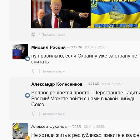
#
!
Пожаловаться
Михаил Россия
— (11978)
03.04 в 12:58
ну правильно, если Окраину уже за страну не 
считать
#
!
Пожаловаться
Александр Колесников
— (12842)
03.04 в 09:57
Вопрос решается просто - Перестаньте Гадить 
России! Можете войти с нами в какой-нибудь 
Союз.
#
!
Пожаловаться
Алексей Суханов
— (5933)
03.04 в 08:53
Не хотели жить в республиках, живите в колон