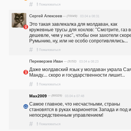
#
!
Пожаловаться
Сергей Алексеев
— (70049)
03.04 в 08:31
Это такая завлекалка для молдаван, как 
кружевные трусы для хохлов: "Смотрите, газ в
дешевле, чем у нас", чтобы они захотели скоре
Румынию, ну, или не особо сопротивлялись...
#
!
Пожаловаться
Переверзев Иван
— (3152)
03.04 в 08:23
Даже молдавский язык у молдаван украла Сая
Манду.... скоро и государственности лишит...
#
!
Пожаловаться
Max2009
— (99329)
03.04 в 07:48
Самое главное, что несчастными, страны 
становятся в руках марионеток Запада и под и
непосредственным управлением!
#
!
Пожаловаться