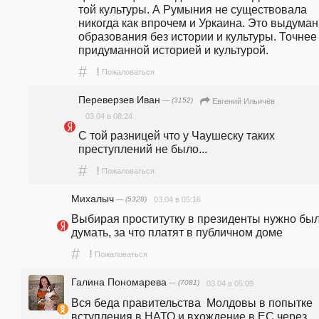
той культуры. А Румыния не существовала 
никогда как впрочем и Уркаина. Это выдуман
образования без истории и культуры. Точнее 
придуманной историей и культурой.
#
!
Пожаловаться
Переверзев Иван
— (3152)
Евгений Ильичёв
03.04 в 08:24
С той разницей что у Чаушеску таких 
преступлений не было...
#
!
Пожаловаться
Михалыч
— (5328)
03.04 в 05:16
Выбирая проститутку в президенты нужно был
думать, за что платят в публичном доме
#
!
Пожаловаться
Галина Пономарева
— (7081)
03.04 в 05:09
Вся беда правительства  Молдовы в попытке 
вступления в НАТО и вхождение в ЕС через 