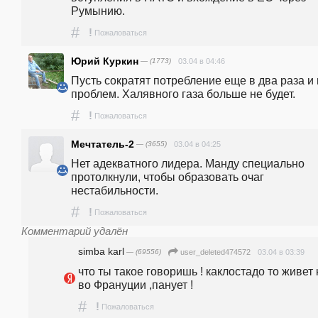
Румынию.
#
!
Пожаловаться
Юрий Куркин
— (1773)
03.04 в 04:46
Пусть сократят потребление еще в два раза и н
проблем. Халявного газа больше не будет.
#
!
Пожаловаться
Мечтатель-2
— (3655)
03.04 в 04:25
Нет адекватного лидера. Манду специально 
протолкнули, чтобы образовать очаг 
нестабильности.
#
!
Пожаловаться
Комментарий удалён
simba karl
— (69556)
03.04 в 03:39
user_deleted474572
что ты такое говоришь ! каклостадо то живет к
во Франуции ,панует !
#
!
Пожаловаться