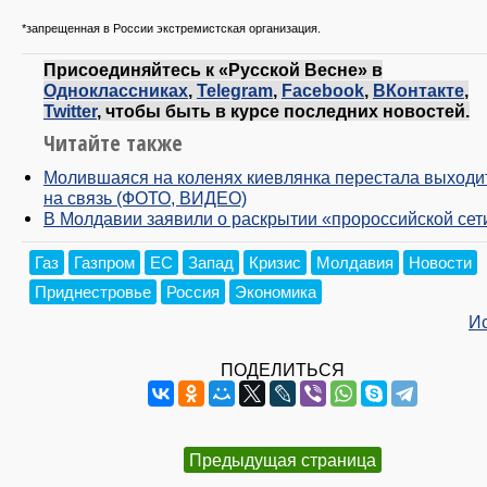
*запрещенная в России экстремистская организация.
Присоединяйтесь к «Русской Весне» в
Одноклассниках
,
Telegram
,
Facebook
,
ВКонтакте
,
Twitter
, чтобы быть в курсе последних новостей.
Читайте также
Молившаяся на коленях киевлянка перестала выходи
на связь (ФОТО, ВИДЕО)
В Молдавии заявили о раскрытии «пророссийской сет
Газ
Газпром
ЕС
Запад
Кризис
Молдавия
Новости
Приднестровье
Россия
Экономика
И
ПОДЕЛИТЬСЯ
Предыдущая страница