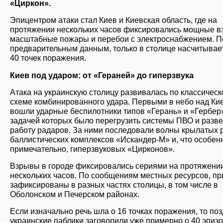
«Циркон».
Эпицентром атаки стал Киев и Киевская область, где на
протяжении нескольких часов фиксировались мощные в
масштабные пожары и перебои с электроснабжением. П
предварительным данным, только в столице насчитывае
40 точек поражения.
Киев под ударом: от «Гераней» до гиперзвука
Атака на украинскую столицу развивалась по классическ
схеме комбинированного удара. Первыми в небо над Ки
вошли ударные беспилотники типов «Герань» и «Гербер
задачей которых было перегрузить системы ПВО и разв
работу радаров. За ними последовали волны крылатых р
баллистических комплексов «Искандер-М» и, что особен
примечательно, гиперзвуковых «Цирконов».
Взрывы в городе фиксировались сериями на протяжени
нескольких часов. По сообщениям местных ресурсов, п
зафиксированы в разных частях столицы, в том числе в
Оболонском и Печерском районах.
Если изначально речь шла о 16 точках поражения, то по
украинские паблики заговорили уже примерно о 40 эпиз