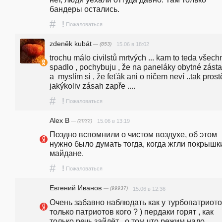
бандеры остались.
#
!
Пожаловаться
zdeněk kubát
— (853)
15.06 в 18:02
trochu málo civilstů mrtvých ... kam to teda všechn
spadlo , pochybuju , že na paneláky obytné zástav
a  myslím si , že feťák ani o ničem neví ..tak prostě
jakýkoliv zásah zapře .... 
#
!
Пожаловаться
Alex B
— (2032)
15.06 в 13:19
Поздно вспомнили о чистом воздухе, об этом 
нужно было думать тогда, когда жгли покрышки
майдане.
#
!
Пожаловаться
Евгений Иванов
— (99937)
15.06 в 12:36
Очень забавно наблюдать как у турбопатриотов
только патриотов кого ? ) пердаки горят , как 
только речь зайдёт , о том что режим надо 