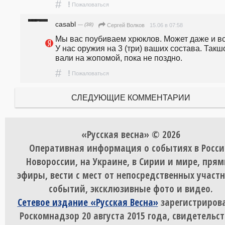
#
!
Пожаловаться
casabl
— (38)
15.06 в 07:58
Сергей Волков
Мы вас поубиваем хрюклов. Может даже и все
У нас оружия на 3 (три) ваших состава. Такшо
вали на жопомой, пока не поздно.
#
!
Пожаловаться
СЛЕДУЮЩИЕ КОММЕНТАРИИ
«Русская весна» © 2026
Оперативная информация о событиях в Росси
Новороссии, на Украине, в Сирии и мире, пря
эфиры, вести с мест от непосредственных участ
событий, эксклюзивные фото и видео.
Сетевое издание «Русская Весна»
зарегистрирова
Роскомнадзор 20 августа 2015 года, свидетельст