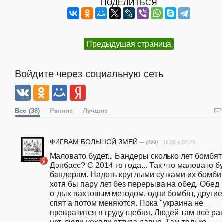
ПОДЕЛИТЬСЯ
Предыдущая страница
Войдите через социальную сеть
Все
(38)
Ранние
Лучшие
ФИГВАМ БОЛЬШОЙ ЗМЕЙ
— (499)
16.06 в 07:20
Маловато будет... Бандеры сколько лет бомбят 
Донбасс? С 2014-го года... Так что маловато бу
бандерам. Надоть круглыми сутками их бомбит
хотя бы пару лет без перерыва на обед. Обед и
отдых вахтовым методом, одни бомбят, другие 
спят а потом меняются. Пока "украина не 
превратится в груду щебня. Людей там всё рав
нет, люди уехали оттуда давно. Там только 