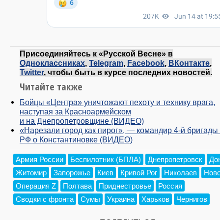
Присоединяйтесь к «Русской Весне» в
Одноклассниках
,
Telegram
,
Facebook
,
ВКонтакте
,
Twitter
, чтобы быть в курсе последних новостей.
Читайте также
Бойцы «Центра» уничтожают пехоту и технику врага,
наступая за Красноармейском
и на Днепропетровщине (ВИДЕО)
«Нарезали город как пирог», — командир 4-й бригады
РФ о Константиновке (ВИДЕО)
Армия России
Беспилотник (БПЛА)
Днепропетровск
До
Житомир
Запорожье
Киев
Кривой Рог
Николаев
Нов
Операция Z
Полтава
Приднестровье
Россия
Сводки с фронта
Сумы
Украина
Харьков
Чернигов