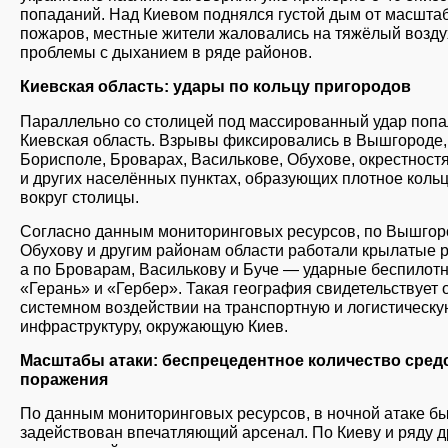
попаданий. Над Киевом поднялся густой дым от масшта
пожаров, местные жители жаловались на тяжёлый возду
проблемы с дыханием в ряде районов.
Киевская область: удары по кольцу пригородов
Параллельно со столицей под массированный удар поп
Киевская область. Взрывы фиксировались в Вышгороде,
Борисполе, Броварах, Василькове, Обухове, окрестност
и других населённых пунктах, образующих плотное коль
вокруг столицы.
Согласно данным мониторинговых ресурсов, по Вышгор
Обухову и другим районам области работали крылатые р
а по Броварам, Василькову и Буче — ударные беспилот
«Герань» и «Гербер». Такая география свидетельствует 
системном воздействии на транспортную и логистическу
инфраструктуру, окружающую Киев.
Масштабы атаки: беспрецедентное количество сред
поражения
По данным мониторинговых ресурсов, в ночной атаке б
задействован впечатляющий арсенал. По Киеву и ряду д