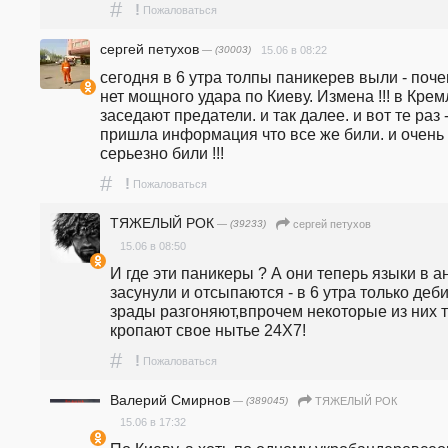
#
!
Пожаловаться
сергей петухов
— (30003)
15.06 в 08:22
сегодня в 6 утра толпы паникерев выли - поче
нет мощного удара по Киеву. Измена !!! в Кремл
заседают предатели. и так далее. и вот те раз -
пришла информация что все же били. и очень 
серьезно били !!!
#
!
Пожаловаться
ТЯЖЕЛЫЙ РОК
— (39233)
сергей петухов
15.06 в 08:50
И где эти паникеры ? А они теперь языки в а
засунули и отсыпаются - в 6 утра только деби
зрады разгоняют,впрочем некоторые из них ту
кропают свое нытье 24Х7!
#
!
Пожаловаться
Валерий Смирнов
— (389045)
ТЯЖЕЛЫЙ РОК
15.06 в 17:32