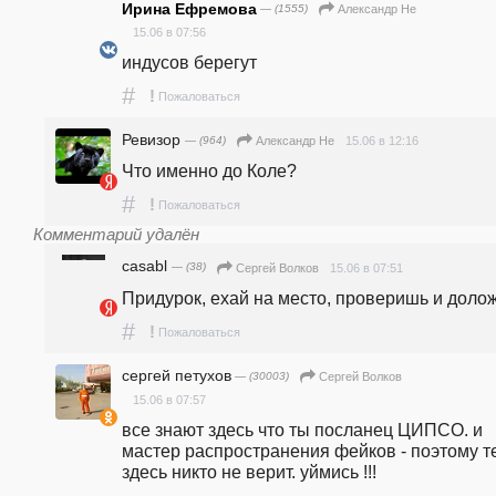
Ирина Ефремова
— (1555)
Александр Не
15.06 в 07:56
индусов берегут
#
!
Пожаловаться
Ревизор
— (964)
15.06 в 12:16
Александр Не
Что именно до Коле?
#
!
Пожаловаться
Комментарий удалён
casabl
— (38)
15.06 в 07:51
Сергей Волков
Придурок, ехай на место, проверишь и долож
#
!
Пожаловаться
сергей петухов
— (30003)
Сергей Волков
15.06 в 07:57
все знают здесь что ты посланец ЦИПСО. и 
мастер распространения фейков - поэтому те
здесь никто не верит. уймись !!!