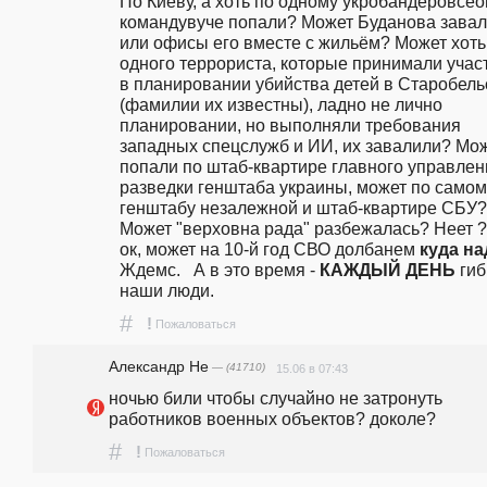
По Киеву, а хоть по одному укробандеровсео
командувуче попали? Может Буданова завал
или офисы его вместе с жильём? Может хоть 
одного террориста, которые принимали участ
в планировании убийства детей в Старобельс
(фамилии их известны), ладно не лично 
планировании, но выполняли требования 
западных спецслужб и ИИ, их завалили? Мож
попали по штаб-квартире главного управлени
разведки генштаба украины, может по самому
генштабу незалежной и штаб-квартире СБУ???
Может "верховна рада" разбежалась? Неет ? 
ок, может на 10-й год СВО долбанем
 куда н
Ждемс.   А в это время - 
КАЖДЫЙ ДЕНЬ
 гиб
наши люди. 
#
!
Пожаловаться
Александр Не
— (41710)
15.06 в 07:43
ночью били чтобы случайно не затронуть 
работников военных объектов? доколе?
#
!
Пожаловаться