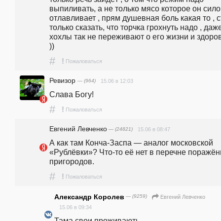
выпиливать, а не только мясо которое он сило
отлавливает , прям душевная боль какая то , с
только сказать, что торчка грохнуть надо , даже
хохлы так не переживают о его жизни и здоров
))
#
!
Пожаловаться
Ревизор
— (964)
15.06 в 12:03
Слава Богу!
#
!
Пожаловаться
Евгений Левченко
— (24821)
15.06 в 08:47
А как там Конча-Заспа — аналог московской 
«Рублёвки»? Что-то её нет в перечне поражён
пригородов.
#
!
Пожаловаться
Александр Королев
— (9259)
Евгений Левченко
15.06 в 09:34
Тама свои проживають.