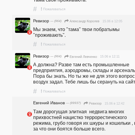
#
!
Пожаловаться
Ревизор
— (964)
15.06 в 12:05
Александр Королев
Мы знаем, что "тама" твои побратымы 
"проживають".
#
!
Пожаловаться
Ревизор
— (964)
15.06 в 12:11
Евгений Левченко
А должна? Разве там есть промышленные 
предприятия, аэродромы, склады и арсеналы
Пора бы знать. Но ты же не для этого вопрос 
воздух задал. Тебе лишь бы серануть на сайт
#
!
Пожаловаться
Евгений Иванов
— (99937)
15.06 в 12:42
Ревизор
Там дорогущая элитная  недвига многих 
прихвостней нацистко террорестического 
режима, грубо говоря их шкуры и кошельки , в
за что они боятся больше всего.