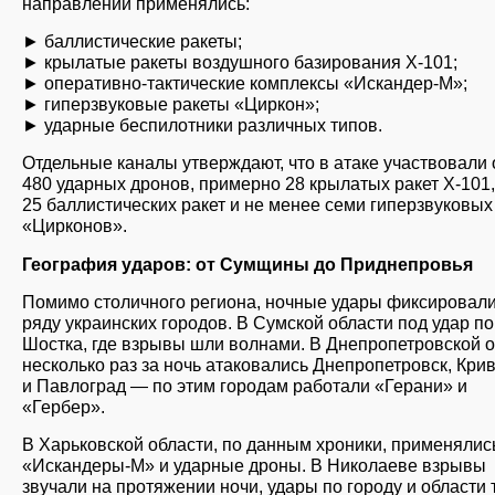
направлений применялись:
► баллистические ракеты;
► крылатые ракеты воздушного базирования Х-101;
► оперативно-тактические комплексы «Искандер-М»;
► гиперзвуковые ракеты «Циркон»;
► ударные беспилотники различных типов.
Отдельные каналы утверждают, что в атаке участвовали 
480 ударных дронов, примерно 28 крылатых ракет Х-101
25 баллистических ракет и не менее семи гиперзвуковых
«Цирконов».
География ударов: от Сумщины до Приднепровья
Помимо столичного региона, ночные удары фиксировали
ряду украинских городов. В Сумской области под удар п
Шостка, где взрывы шли волнами. В Днепропетровской 
несколько раз за ночь атаковались Днепропетровск, Кри
и Павлоград — по этим городам работали «Герани» и
«Гербер».
В Харьковской области, по данным хроники, применялис
«Искандеры-М» и ударные дроны. В Николаеве взрывы
звучали на протяжении ночи, удары по городу и области 