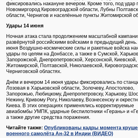
фиксировались накануне вечером. Кроме того, под удар
Новомиргород Кировоградской области, Лубны Полтавс
области, Чернигов и населённые пункты Житомирской об
Удары 14 июня
Ночная атака стала продолжением масштабной кампани
развёрнутой российскими войсками в предыдущий день.
июня Воздушно-космические силы и ракетные войска на
удары по целям на Донбассе, а также в Сумской, Харько
Запорожской, Днепропетровской, Херсонской, Киевской,
Житомирской, Полтавской, Николаевской, Кировоградск
Черниговской областях.
Днём и вечером 14 июня удары фиксировались по станц
Лозовая в Харьковской области, Золочеву, Апостолово,
Запорожью, Любицкому, Днепропетровску, Харькову, Шос
Нежину, Кривому Рогу, Николаеву, Вознесенску и окрест
Киева. В этих операциях применялись корректируемые
авиабомбы УМПК, ударные беспилотники «Герань» и «Г
а также другие средства поражения.
Читайте также:
Опубликованы кадры момента круше
военного самолёта Ан-32 в Индии (ВИДЕО)