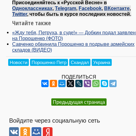
Присоединяйтесь к «Русской Весне» в
Одноклассниках
,
Telegram
,
Facebook
,
ВКонтакте
,
Twitter
, чтобы быть в курсе последних новостей.
Читайте также
«Жду тебя, Петруха, в суде!» — Добкин подал заявле
на Порошенко (ФОТО)
Савченко обвинила Порошенко в подрыве армейских
складов (ВИДЕО)
Новости
Порошенко Петр
Скандал
Украина
ПОДЕЛИТЬСЯ
Предыдущая страница
Войдите через социальную сеть