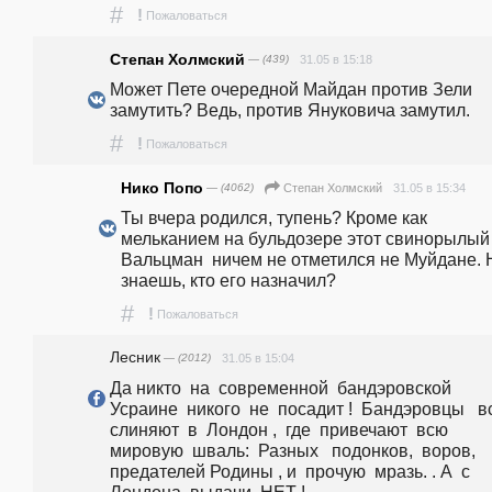
#
!
Пожаловаться
Степан Холмский
— (439)
31.05 в 15:18
Может Пете очередной Майдан против Зели 
#
!
Пожаловаться
Нико Попо
— (4062)
31.05 в 15:34
Степан Холмский
Ты вчера родился, тупень? Кроме как 
мельканием на бульдозере этот свинорылый 
Вальцман  ничем не отметился не Муйдане. Н
знаешь, кто его назначил?
#
!
Пожаловаться
Лесник
— (2012)
31.05 в 15:04
Да никто  на  современной  бандэровской   
Усраине  никого  не  посадит !  Бандэровцы   вс
слиняют  в  Лондон ,  где  привечают  всю  
мировую  шваль:  Разных   подонков,  воров,  
предателей Родины , и  прочую  мразь. . А  с  