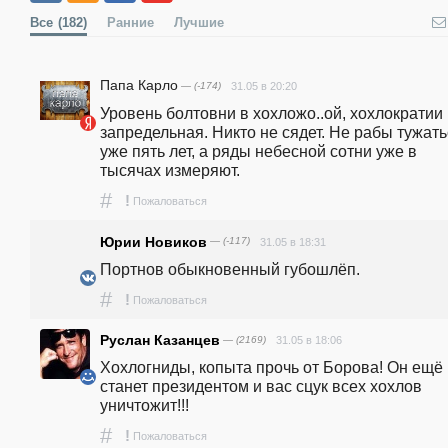
Все
(182)
Ранние
Лучшие
Папа Карло
— (-174)
31.05 в 20:20
Уровень болтовни в хохложо..ой, хохлократии 
запредельная. Никто не сядет. Не рабы тужать
уже пять лет, а ряды небесной сотни уже в 
тысячах измеряют.
#
!
Пожаловаться
Юрии Новиков
— (-117)
31.05 в 18:31
Портнов обыкновенный губошлёп.
#
!
Пожаловаться
Руслан Казанцев
— (2169)
31.05 в 18:06
Хохлогниды, копыта прочь от Борова! Он ещё 
станет президентом и вас сцук всех хохлов 
уничтожит!!!
#
!
Пожаловаться