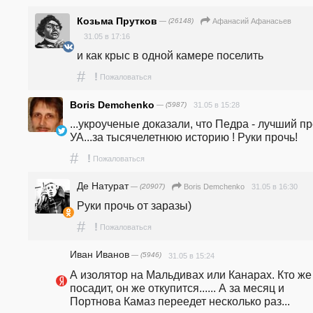
Козьма Прутков
— (26148)
Афанасий Афанасьев
31.05 в 17:16
и как крыс в одной камере поселить
#
!
Пожаловаться
Boris Demchenko
— (5987)
31.05 в 15:28
...укроученые доказали, что Педра - лучший пре
УА...за тысячелетнюю историю ! Руки прочь!
#
!
Пожаловаться
Де Натурат
— (20907)
31.05 в 16:30
Boris Demchenko
Руки прочь от заразы)
#
!
Пожаловаться
Иван Иванов
— (5946)
31.05 в 15:24
А изолятор на Мальдивах или Канарах. Кто же 
посадит, он же откупится...... А за месяц и 
Портнова Камаз переедет несколько раз...