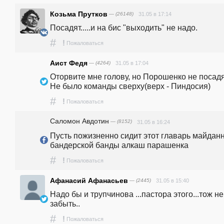
Козьма Прутков
— (26148)
31.05 в 17:14
Посадят.....и на бис "выходить" не надо.
#
!
Пожаловаться
Аист Федя
— (4264)
31.05 в 17:04
Оторвите мне голову, но Порошенко не посадят
Не было команды сверху(верх - Пиндосия)
#
!
Пожаловаться
Саломон Авдотин
— (8152)
31.05 в 16:24
Пусть пожизненно сидит этот главарь майданн
бандерской банды алкаш парашенка
#
!
Пожаловаться
Афанасий Афанасьев
— (2445)
31.05 в 15:40
Надо бы и трупчинова ...пастора этого...тож не 
забыть..
#
!
Пожаловаться