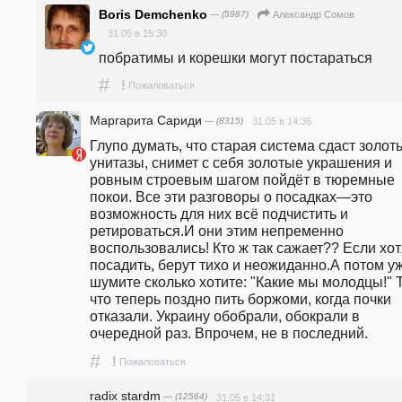
Boris Demchenko
— (5987)
Александр Сомов
31.05 в 15:30
побратимы и корешки могут постараться
#
!
Пожаловаться
Маргарита Сариди
— (8315)
31.05 в 14:36
Глупо думать, что старая система сдаст золоты
унитазы, снимет с себя золотые украшения и 
ровным строевым шагом пойдёт в тюремные 
покои. Все эти разговоры о посадках—это 
возможность для них всё подчистить и 
ретироваться.И они этим непременно 
воспользовались! Кто ж так сажает?? Если хотя
посадить, берут тихо и неожиданно.А потом уж
шумите сколько хотите: "Какие мы молодцы!" Т
что теперь поздно пить боржоми, когда почки 
отказали. Украину обобрали, обокрали в 
очередной раз. Впрочем, не в последний.
#
!
Пожаловаться
radix stardm
— (12564)
31.05 в 14:31