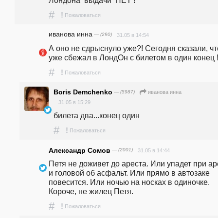
Лондона  выдачи  НЕТ !
#
!
Пожаловаться
иванова инна
— (290)
31.05 в 14:54
А оно не сдрыснуло уже?! Сегодня сказали, что
уже сбежал в ЛондОн с билетом в один конец !
#
!
Пожаловаться
Boris Demchenko
— (5987)
иванова инна
31.05 в 15:29
билета два...конец один
#
!
Пожаловаться
Александр Сомов
— (2001)
31.05 в 14:44
Петя не доживет до ареста. Или упадет при ар
и головой об асфальт. Или прямо в автозаке 
повесится. Или ночью на носках в одиночке. 
Короче, не жилец Петя. 
#
!
Пожаловаться