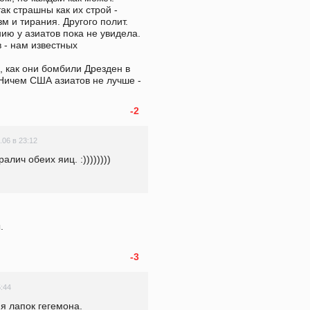
ак страшны как их строй - 
м и тирания. Другого полит. 
ю у азиатов пока не увидела. 
 - нам известных

 как они бомбили Дрезден в 
Ничем США азиатов не лучше - 
-2
.06 в 23:12
ралич обеих яиц. :))))))))


-3
5:44
я лапок гегемона. 