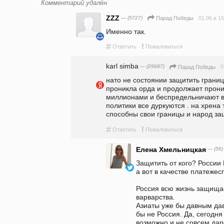
Комментарий удалён
ZZZ
— (5727)
01.06 в 15
Парад Победы
Именно так. 
#
!
Ответить
Пожаловаться
karl simba
— (29687)
0
Парад Победы
нато не состоянии защитить границы
проникла орда и продолжает проник
миллионами и беспредельничают в 
политики все дуркуются . на хрена 
способны свои границы и народ защи
#
!
Ответить
Пожаловаться
Елена Хмельницкая
— (56)
Защитить от кого? России 
а вот в качестве платежес
Россия всю жизнь защищае
варварства. 

Азиаты уже бы давным дав
бы не Россия. Да, сегодня 
возможно и не совсем даро