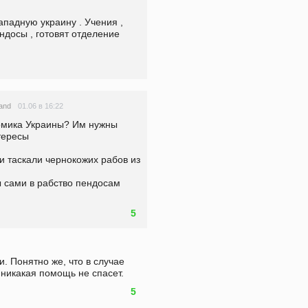
падную украину . Учения , 
ндосы , готовят отделение 
01.06 в 16:22
land
омика Украины? Им нужны 
тересы

 таскали чернокожих рабов из 
 сами в рабство пендосам 
5
. Понятно же, что в случае 
 никакая помощь не спасет. 
5