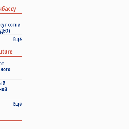
нбассу
сут сотни
ИДЕО)
Ещё
uture
ют
ьного
ный
ной
Ещё