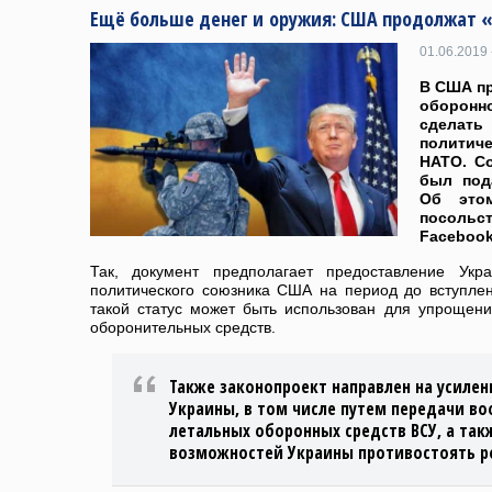
Ещё больше денег и оружия: США продолжат «
01.06.2019 
В США п
оборон
сделат
полити
НАТО.
С
был под
Об это
посоль
Facebook
Так, документ предполагает предоставление Укра
политического союзника США на период до вступлен
такой статус может быть использован для упрощен
оборонительных средств.
Также законопроект направлен на усиле
Украины, в том числе путем передачи в
летальных оборонных средств ВСУ, а так
возможностей Украины противостоять р