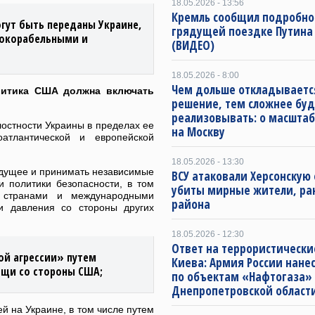
18.05.2026 - 13:56
Кремль сообщил подробно
гут быть переданы Украине,
грядущей поездке Путина
вокорабельными и
(ВИДЕО)
18.05.2026 - 8:00
Чем дольше откладываетс
олитика США должна включать
решение, тем сложнее буд
реализовывать: о масштаб
лостности Украины в пределах ее
на Москву
атлантической и европейской
18.05.2026 - 13:30
удущее и принимать независимые
ВСУ атаковали Херсонскую 
 политики безопасности, в том
убиты мирные жители, ра
и странами и международными
района
ли давления со стороны других
18.05.2026 - 12:30
Ответ на террористически
ой агрессии» путем
Киева: Армия России нане
ощи со стороны США;
по объектам «Нафтогаза»
Днепропетровской област
й на Украине, в том числе путем