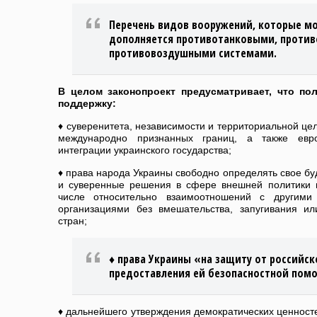
Перечень видов вооружений, которые мо
дополняется противотанковыми, проти
противовоздушными системами.
В целом законопроект предусматривает, что п
поддержку:
♦ суверенитета, независимости и территориальной це
международно признанных границ, а также евро
интеграции украинского государства;
♦ права народа Украины свободно определять свое б
и суверенные решения в сфере внешней политики и
числе относительно взаимоотношений с другим
организациями без вмешательства, запугивания и
стран;
♦ права Украины «на защиту от российск
предоставления ей безопасностной пом
♦ дальнейшего утверждения демократических ценносте