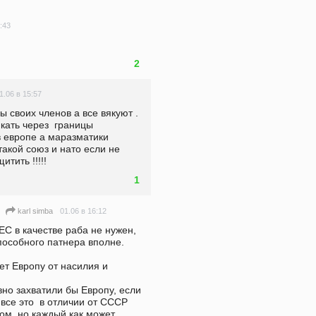
:43
2
1.06 в 15:57
 своих членов а все вякуют . 
ать через  границы 
европе а маразматики 
такой союз и нато если не 
тить !!!!!
1
01.06 в 16:12
karl simba
ЕС в качестве раба не нужен, 
пособного патнера вполне. 

т Европу от насилия и 
но захватили бы Европу, если 
все это  в отличии от СССР 
м, но каждый как может.  
