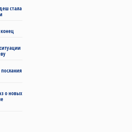
деш стала
м
 конец
 ситуации
еву
 послания
з о новых
ле