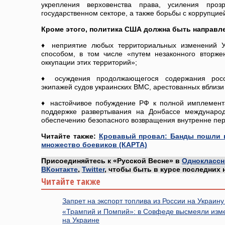
укрепления верховенства права, усиления прозр
государственном секторе, а также борьбы с коррупцие
Кроме этого, политика США должна быть направлена
♦ неприятие любых территориальных изменений У
способом, в том числе «путем незаконного вторж
оккупации этих территорий»;
♦ осуждения продолжающегося содержания росс
экипажей судов украинских ВМС, арестованных вблизи
♦ настойчивое побуждение РФ к полной имплемент
поддержке развертывания на Донбассе международ
обеспечению безопасного возвращения внутренне пе
Читайте также:
Кровавый провал: Банды пошли в
множество боевиков (КАРТА)
Присоединяйтесь к «Русской Весне» в
Одноклассн
ВКонтакте
,
Twitter
, чтобы быть в курсе последних 
Читайте также
Запрет на экспорт топлива из России на Украину
«Трампий и Помпий»: в Совфеде высмеяли изм
на Украине