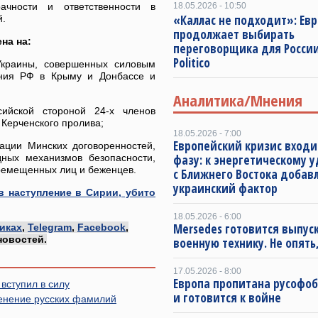
ачности и ответственности в
18.05.2026 - 10:50
«Каллас не подходит»: Ев
й.
продолжает выбирать
 ​​на:
переговорщика для Росси
Politico
краины, совершенных силовым
ения РФ в Крыму и Донбассе и
Аналитика/Мнения
ийской стороной 24-х членов
 Керченского пролива;
18.05.2026 - 7:00
Европейский кризис входи
ации Минских договоренностей,
ных механизмов безопасности,
фазу: к энергетическому 
ремещенных лиц и беженцев.
с Ближнего Востока добав
украинский фактор
 наступление в Сирии, убито
18.05.2026 - 6:00
Mersedes готовится выпус
иках
,
Telegram
,
Facebook
,
новостей.
военную технику. Не опять,
17.05.2026 - 8:00
Европа пропитана русофо
 вступил в силу
и готовится к войне
енение русских фамилий