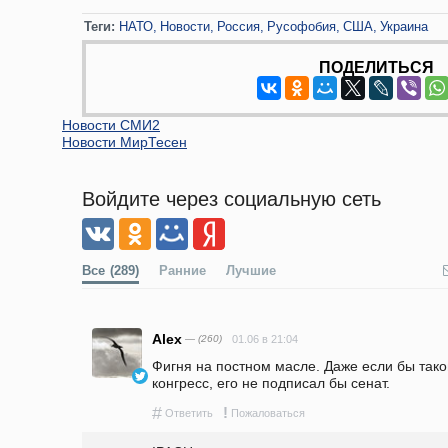
Теги:
НАТО
Новости
Россия
Русофобия
США
Украина
ПОДЕЛИТЬСЯ
Новости СМИ2
Новости МирТесен
Войдите через социальную сеть
Все
(289)
Ранние
Лучшие
Alex
— (260)
01.06 в 21:04
Фигня на постном масле. Даже если бы тако
конгресс, его не подписал бы сенат. 
#
!
Ответить
Пожаловаться