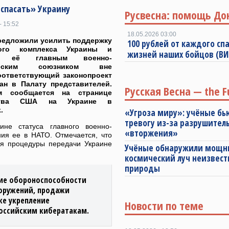
спасать» Украину
Русвесна: помощь До
- 15:52
18.05.2026 03:00
редложили усилить поддержку
100 рублей от каждого спа
ного комплекса Украины и
жизней наших бойцов (В
ь её главным военно-
ческим союзником вне
оответствующий законопроект
ан в Палату представителей.
Русская Весна — the F
м сообщается на странице
ства США на Украине в
.
«Угроза миру»: учёные бь
тревогу из-за разрушител
ине статуса главного военно-
«вторжения»
ия ее в НАТО. Отмечается, что
ия процедуры передачи Украине
Учёные обнаружили мощ
космический луч неизвест
природы
ние обороноспособности
ооружений, продажи
же укрепление
Новости по теме
оссийским кибератакам.