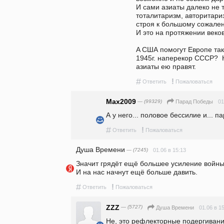
И сами азиаты далеко не т
тоталитаризм, авторитариз
строя к большому сожалени
И это на протяжении веков
A США помогут Европе так,
1945г. наперекор СССР?  
азиаты ею правят.
#
!
Ответить
Пожаловаться
Max2009
— (99329)
01
Парад Победы
А у него... половое бессилие и... па
#
!
Ответить
Пожаловаться
Душа Времени
— (7245)
01.06 в 15:13
Значит грядёт ещё большее усиление войны.
И на нас начнут ещё больше давить.
#
!
Ответить
Пожаловаться
ZZZ
— (5727)
01.06 в 1
Душа Времени
Не, это рефлекторные подергивани