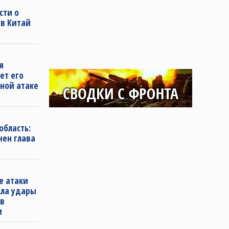
сти о
 в Китай
я
ет его
ной атаке
область:
нен глава
е атаки
сла удары
 в
и