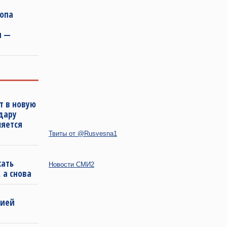
ропа
и —
т в новую
удару
ляется
Твиты от @Rusvesna1
кать
Новости СМИ2
 а снова
бией