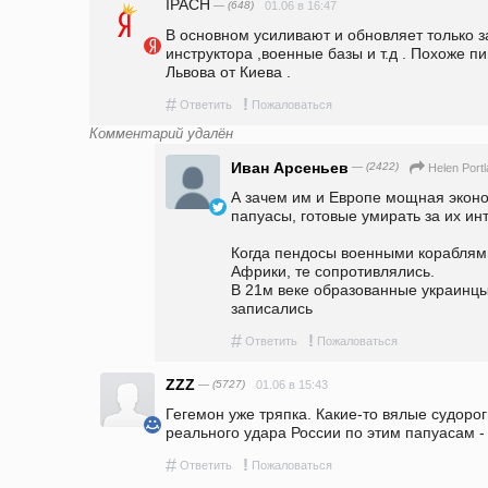
IPAСH
— (648)
01.06 в 16:47
В основном усиливают и обновляет только за
инструктора ,военные базы и т.д . Похоже пи
Львова от Киева . 
#
!
Ответить
Пожаловаться
Комментарий удалён
Иван Арсеньев
— (2422)
Helen Port
А зачем им и Европе мощная экон
папуасы, готовые умирать за их ин
Когда пендосы военными кораблями
Африки, те сопротивлялись.

В 21м веке образованные украинцы
записались
#
!
Ответить
Пожаловаться
ZZZ
— (5727)
01.06 в 15:43
Гегемон уже тряпка. Какие-то вялые судороги
реального удара России по этим папуасам -
#
!
Ответить
Пожаловаться