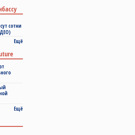
нбассу
сут сотни
ИДЕО)
Ещё
uture
ют
ьного
ный
ной
Ещё