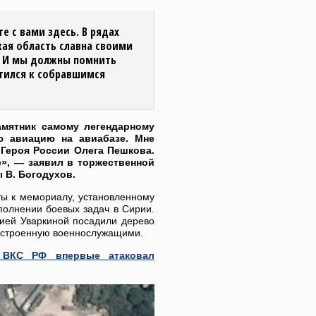
е с вами здесь. В рядах
кая область славна своими
. И мы должны помнить
тился к собравшимся
амятник самому легендарному
ю авиацию на авиабазе. Мне
е Героя России Олега Пешкова.
», — заявил в торжественной
 В. Богодухов.
ты к мемориалу, установленному
полнении боевых задач в Сирии.
ией Уваркиной посадили дерево
построенную военнослужащими.
 ВКС РФ впервые атаковал