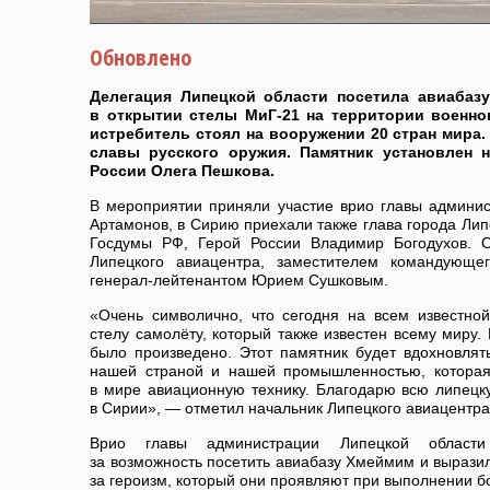
Обновлено
Делегация Липецкой области посетила авиабаз
в открытии стелы МиГ-21 на территории военног
истребитель стоял на вооружении 20 стран мира
славы русского оружия. Памятник установлен 
России Олега Пешкова.
В мероприятии приняли участие врио главы админис
Артамонов, в Сирию приехали также глава города Лип
Госдумы РФ, Герой России Владимир Богодухов. О
Липецкого авиацентра, заместителем командующе
генерал-лейтенантом Юрием Сушковым.
«Очень символично, что сегодня на всем известн
стелу самолёту, который также известен всему миру.
было произведено. Этот памятник будет вдохновлят
нашей страной и нашей промышленностью, которая
в мире авиационную технику. Благодарю всю липецк
в Сирии», — отметил начальник Липецкого авиацентра
Врио главы администрации Липецкой области
за возможность посетить авиабазу Хмеймим и выразил
за героизм, который они проявляют при выполнении б