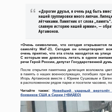
«Дорогие друзья, я очень рад быть вмест
нашей группировки много липчан. Липец
лётчиками. Памятник от слова „память“
славную историю нашей армии», — обра
Артамонов.
«Очень символично, что сегодня открывается п
самолёту МиГ-21. Сегодня он олицетворяет вс
очень приятно, что эта стела находится на улиц
С которым мне довелось летать в одном экипаже
речи Герой России, депутат Государственной думы
После открытия памятника делегация возложила цве
в память о наших военнослужащих, погибших при вы
Игорь Артамонов вместе с Юрием Сушковым и Евген
в расположенном рядом парке и посетили часовню, 
Читайте также:
Новейший ударный вертолёт
боевиков США в Сирии (+ВИДЕО)