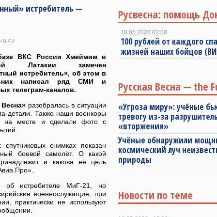
венный» истребитель —
Русвесна: помощь До
18.05.2026 03:00
100 рублей от каждого спа
- 0:43
жизней наших бойцов (В
базе ВКС России Хмеймим в
ской Латакии замечен
тный истребитель», об этом в
льник написал ряд СМИ и
Русская Весна — the F
ых телеграм-каналов.
я Весна»
разобралась в ситуации
«Угроза миру»: учёные бь
ла детали. Также наши военкоры
тревогу из-за разрушител
и на месте и сделали фото с
«вторжения»
ытий.
Учёные обнаружили мощ
 спутниковых снимках показан
космический луч неизвест
тный боевой самолёт. О какой
природы
принадлежит и какова её цель
Авиа.Про».
 об истребителе МиГ-21, но
Новости по теме
сирийские военнослужащие, при
ии, практически не используют
сообщении.