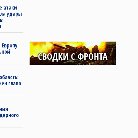
е атаки
сла удары
 в
и
 Европу
льной —
область:
нен глава
ения
дерного