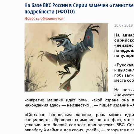
На базе ВКС России в Сирии замечен «таинст
подробности (+ФОТО)
Новость обновляется
10.07.2019 
На авиа
сирий
«неизвес
понеде
популярн
«Русска
и выясни
побывал
места соб
На новых
«неизвес
конкретно машине идёт речь, какой стране она 
нахождения здесь — неизвестно», — пишет издание «
«Согласно оценочным данным, речь может идти
специалисты обращают внимание на тот факт, что 
условии, что боевой самолёт принадлежит ВВС Сир
авиабазу Хмеймим для своих целей», — говорится в 