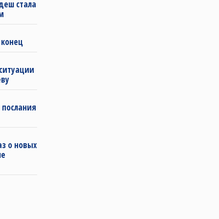
деш стала
м
 конец
 ситуации
еву
 послания
з о новых
ле