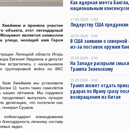
Как ядерная мечта Бангла
национальным консенсусо
17.05.2026 - 1:00
Лидерству США предрекли
у Хмеймим и приняла участие
о объекта, этот легендарный
. Монумент является символом
16.05.2026 - 4:00
на улице, носящей имя Героя
В США заявили о скверной
из-за поставок оружия Ки
трации Липецкой области Игорь
16.05.2026 - 3:00
ецка Евгения Уваркина и депутат
На Западе раскрыли смысл
ни встретились с начальником
Трампа Зеленскому
го группировкой войск по ВКС
15.05.2026 - 9:00
ой базе Хмеймим мы установили
Трамп может отдать прика
 Более 11 тысяч таких самолётов
ударах по Ирану сразу пос
ь наших лётчиков. Мы гордимся
возвращения из Китая
 продолжает выпускать лучшую
ую делегацию, что посетили нас
, генерал Сушков.
 поблагодарил командование
 благодарность личному составу
оевых задач.