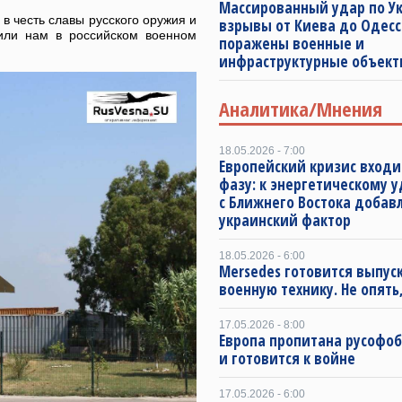
Массированный удар по Ук
в честь славы русского оружия и
взрывы от Киева до Одесс
дили нам в российском военном
поражены военные и
инфраструктурные объект
Аналитика/Мнения
18.05.2026 - 7:00
Европейский кризис входи
фазу: к энергетическому 
с Ближнего Востока добав
украинский фактор
18.05.2026 - 6:00
Mersedes готовится выпус
военную технику. Не опять,
17.05.2026 - 8:00
Европа пропитана русофо
и готовится к войне
17.05.2026 - 6:00