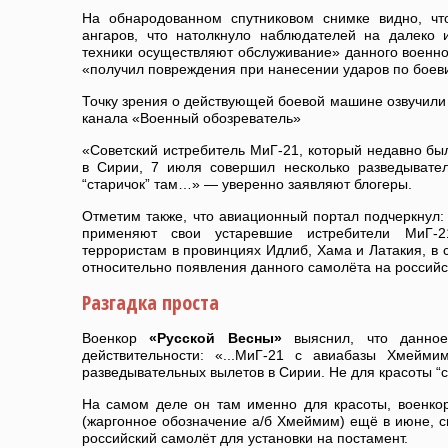
На обнародованном спутниковом снимке видно, чт
ангаров, что натолкнуло наблюдателей на далеко
техники осуществляют обслуживание» данного военног
«получил повреждения при нанесении ударов по боев
Точку зрения о действующей боевой машине озвучили 
канала «Военный обозреватель»
«Советский истребитель МиГ-21, который недавно б
в Сирии, 7 июля совершил несколько разведывате
“старичок” там…» — уверенно заявляют блогеры.
Отметим также, что авиационный портал подчеркнул
применяют свои устаревшие истребители МиГ-
террористам в провинциях Идлиб, Хама и Латакия, в 
относительно появления данного самолёта на российс
Разгадка проста
Военкор
«Русской Весны»
выяснил, что данно
действительности: «...МиГ-21 с авиабазы Хмейм
разведывательных вылетов в Сирии. Не для красоты “
На самом деле он там именно для красоты, военк
(жаргонное обозначение а/б Хмеймим) ещё в июне​, с
российский самолёт для установки на постамент.