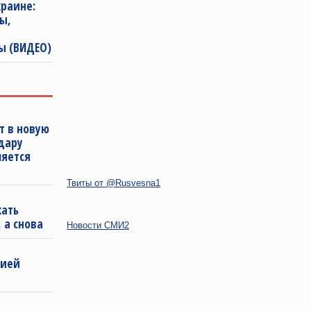
раине:
ы,
ы (ВИДЕО)
т в новую
удару
ляется
Твиты от @Rusvesna1
кать
 а снова
Новости СМИ2
бией