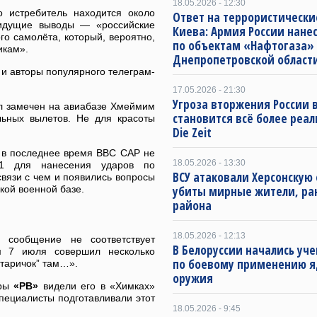
18.05.2026 - 12:30
о истребитель находится около
Ответ на террористически
 идущие выводы — «российские
Киева: Армия России нане
о самолёта, который, вероятно,
по объектам «Нафтогаза»
икам».
Днепропетровской област
и авторы популярного телеграм-
17.05.2026 - 21:30
Угроза вторжения России в
ыл замечен на авиабазе Хмеймим
становится всё более реа
льных вылетов. Не для красоты
Die Zeit
: в последнее время ВВС САР не
18.05.2026 - 13:30
21 для нанесения ударов по
ВСУ атаковали Херсонскую 
связи с чем и появились вопросы
кой военной базе.
убиты мирные жители, ра
района
18.05.2026 - 12:13
е сообщение не соответствует
В Белоруссии начались уч
им 7 июля совершил несколько
по боевому применению я
старичок” там…».
оружия
оры
«РВ»
видели его в «Химках»
пециалисты подготавливали этот
18.05.2026 - 9:45