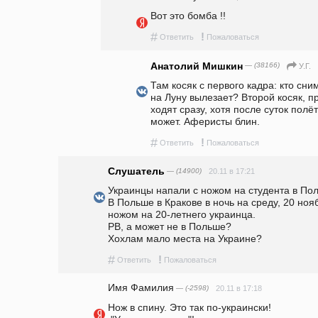
Вот это бомба !! 
#
!
Ответить
Пожаловаться
Анатолий Мишкин
— (38166)
У.Г.
Там косяк с первого кадра: кто сни
на Луну вылезает? Второй косяк, п
ходят сразу, хотя после суток полё
может. Аферисты блин.
#
!
Ответить
Пожаловаться
Слушатель
— (14900)
20.11 в 17:21
Украинцы напали с ножом на студента в Пол
В Польше в Кракове в ночь на среду, 20 ноя
ножом на 20-летнего украинца.

РВ, а может не в Польше?

#
!
Ответить
Пожаловаться
Имя Фамилия
— (-2598)
20.11 в 17:18
Нож в спину. Это так по-украински!
