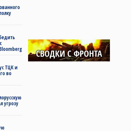
ованного
полку
бедить
с
Bloomberg
ус ТЦК и
го во
лорусскую
ал угрозу
ую