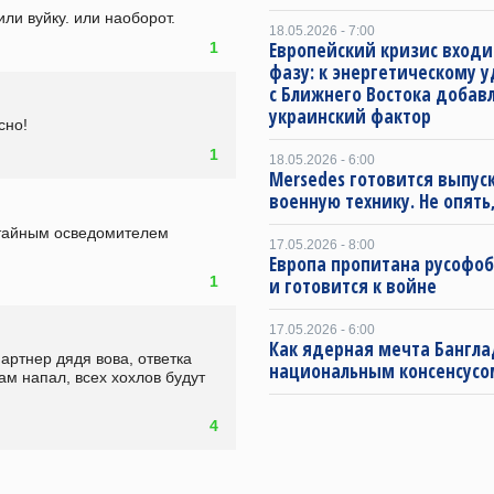
ли вуйку. или наоборот.
18.05.2026 - 7:00
Европейский кризис входи
1
фазу: к энергетическому 
с Ближнего Востока добав
украинский фактор
сно!
1
18.05.2026 - 6:00
Mersedes готовится выпус
военную технику. Не опять,
 тайным осведомителем 
17.05.2026 - 8:00
Европа пропитана русофо
1
и готовится к войне
17.05.2026 - 6:00
Как ядерная мечта Бангла
артнер дядя вова, ответка 
национальным консенсусо
ам напал, всех хохлов будут 
4