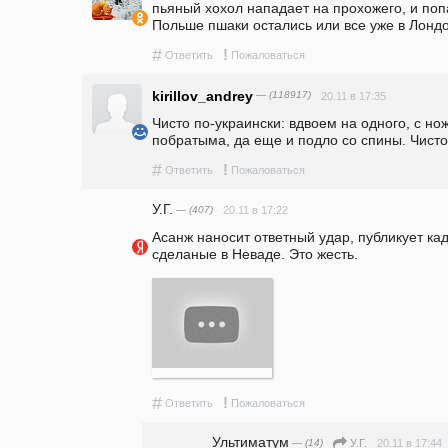
пьяный хохол нападает на прохожего, и попа
Польше пшаки остались или все уже в Лонд
#
!
Ответить
Пожаловаться
kirillov_andrey
— (118917)
20.11 в 17:35
Чисто по-украински: вдвоем на одного, с но
побратыма, да еще и подло со спины. Чисто
#
!
Ответить
Пожаловаться
У.Г.
— (407)
20.11 в 17:22
Асанж наносит ответный удар, публикует кад
сделаные в Неваде. Это жесть.
#
!
Ответить
Пожаловаться
Ультиматум
— (14)
20.11 в 17:44
У.Г.