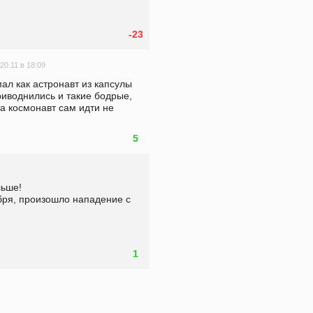
-23
20.11 в 18:09
мал как астронавт из капсулы 
риводнились и такие бодрые, 
та космонавт сам идти не 
5
ьше!

бря, произошло нападение с 
1