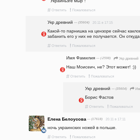
 "Украиньзге мыр"!
#
!
Ответить
Пожаловаться
Укр древний
— (35604)
20.11 в 17:15
Какой-то парнишка на цензоре сейчас каклов 
забанить его у них не получается. Он откуда
#
!
Ответить
Пожаловаться
Имя Фамилия
— (-2598)
Укр древний
Наш Моисеич, не? Этот может! :))
#
!
Ответить
Пожаловаться
Укр древний
— (35604)
Им
Борис Фастов
#
!
Ответить
Пожаловаться
Елена Белоусова
— (17618)
20.11 в 17:11
ночь украинских ножей в польше.
#
!
Ответить
Пожаловаться