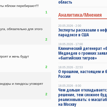
область
аты яблоки перебирают!!!
1
Аналитика/Мнения
20.05.2026 - 2:00
уга, обязательно для этого 
Эксперты рассказали о не
парадоксе в США
2
19.05.2026 - 17:00
Клинический дегенерат «
Медведев о громких заяв
роят и жечь будут 
«балтийских тигров»
2
18.05.2026 - 22:53
О прошлом, настоящем и
России
бэндэры и пиндосы уговорят 
18.05.2026 - 8:00
Чем дольше откладываетс
решение, тем сложнее буд
2
реализовывать: о масштаб
на Москву