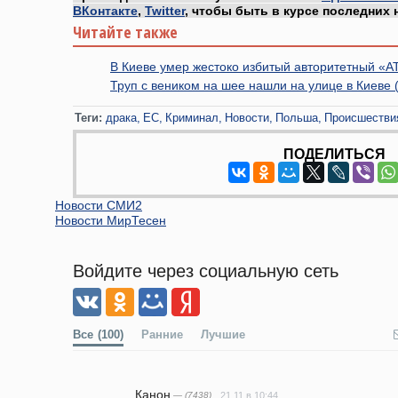
ВКонтакте
,
Twitter
, чтобы быть в курсе последних 
Читайте также
В Киеве умер жестоко избитый авторитетный «
Труп с веником на шее нашли на улице в Киеве
Теги:
драка
ЕС
Криминал
Новости
Польша
Происшестви
ПОДЕЛИТЬСЯ
Новости СМИ2
Новости МирТесен
Войдите через социальную сеть
Все
(100)
Ранние
Лучшие
Канон
— (7438)
21.11 в 10:44