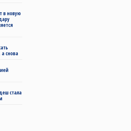
т в новую
удару
ляется
кать
 а снова
бией
деш стала
м