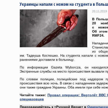
Украинцы напали с ножом на студента в Поль
20.11.2019 
В Польше
20 ноя
с ножом
Об этом
RMF24.
Нападе
Станисла
из общеж
им. Тадеуша Костюшко. На студента напали с ножом
ранениями доставили в больницу.
По информации Gazeta Wyborcza, он находился
Экстренные службы на место происшествия вызвали п
По словам полиции, полицейские под надзором п
происшествия всю ночь. В связи с нападением задержа
они также граждане Украины. Оба имели при себе нож
Читайте также:
Провал операции: Вертолёт ВВС 
спецназовцев
Присоединяйтесь к «Русской Весне» в
Одноклассн