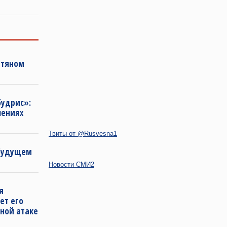
фтяном
будрис»:
лениях
Твиты от @Rusvesna1
 будущем
Новости СМИ2
я
ет его
ной атаке