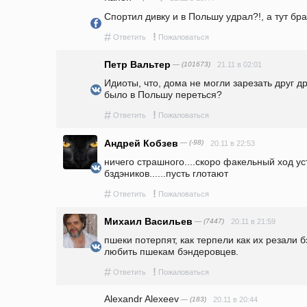
Спортил дивку и в Польшу удрал?!, а тут бр
#
!
Ответить
Пожаловаться
Петр Вальтер
— (101673)
21.11 в 02:01
Идиоты, что, дома не могли зарезать друг др
было в Польшу переться?
#
!
Ответить
Пожаловаться
Андрей Кобзев
— (-98)
20.11 в 22:53
ничего страшного....скоро факельный ход уст
бздэников......пусть глотают
#
!
Ответить
Пожаловаться
Михаил Васильев
— (7447)
20.11 в 21:59
пшеки потерпят, как терпели как их резали 
любить пшекам бэндеровцев.
#
!
Ответить
Пожаловаться
Alexandr Alexeev
— (183)
20.11 в 20:44