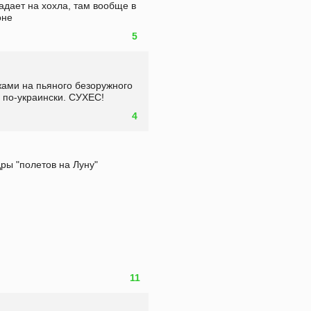
дает на хохла, там вообще в 
оне
5
жами на пьяного безоружного 
 по-украински. СУХЕС!
4
ры "полетов на Луну" 
11