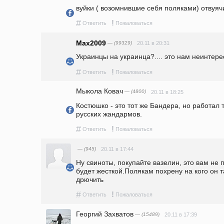
вуйки ( возомнившие себя поляками) отвуячи
#
!
Ответить
Пожаловаться
Max2009
— (99329)
20.11 в 20:31
Украинцы на украинца?.... это нам неинтере
#
!
Ответить
Пожаловаться
Мыкола Ковач
— (4800)
20.11 в 18:25
Костюшко - это тот же Бандера, но работал
русских жандармов.
#
!
Ответить
Пожаловаться
— (945)
20.11 в 17:44
Ну свиноты, покупайте вазелин, это вам не п
будет жесткой.Полякам похрену на кого он т
дрючить
#
!
Ответить
Пожаловаться
Георгий Захватов
— (15489)
20.11 в 17:39