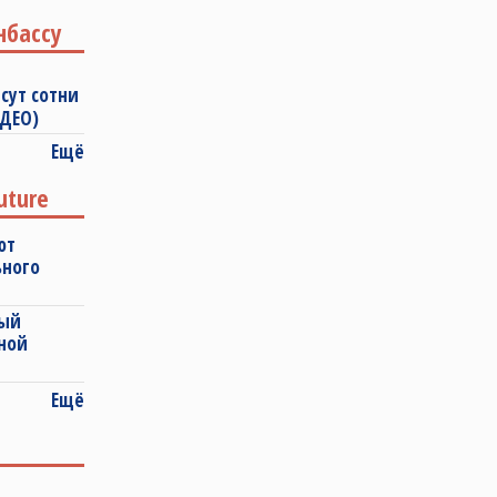
нбассу
сут сотни
ИДЕО)
Ещё
uture
ют
ьного
ный
ной
Ещё