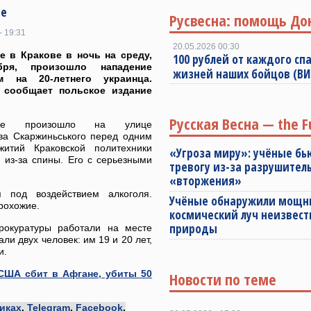
ше
Русвесна: помощь До
- 19:31
20.05.2026 00:30
 в Кракове в ночь на среду,
100 рублей от каждого спа
бря, произошло нападение
жизней наших бойцов (В
 на 20-летнего украинца.
 сообщает польское издание
Русская Весна — the F
ние произошло на улице
ва Скаржиньського перед одним
итий Краковской политехники
«Угроза миру»: учёные бь
 из-за спины. Его с серьезными
тревогу из-за разрушител
«вторжения»
 под воздействием алкоголя.
Учёные обнаружили мощ
рохожие.
космический луч неизвест
природы
рокуратуры работали на месте
ли двух человек: им 19 и 20 лет,
и.
США сбит в Афгане, убиты 50
Новости по теме
иках
,
Telegram
,
Facebook
,