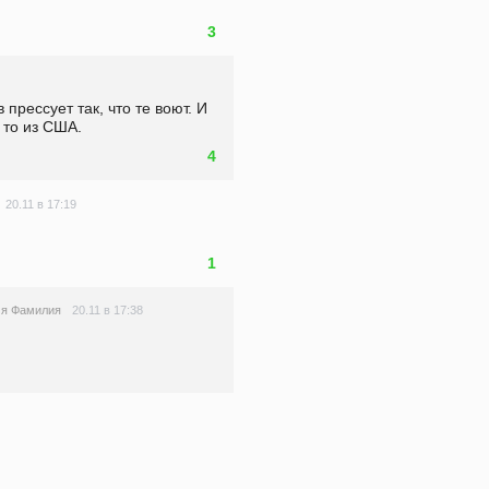
3
прессует так, что те воют. И 
 то из США.
4
20.11 в 17:19
1
20.11 в 17:38
я Фамилия