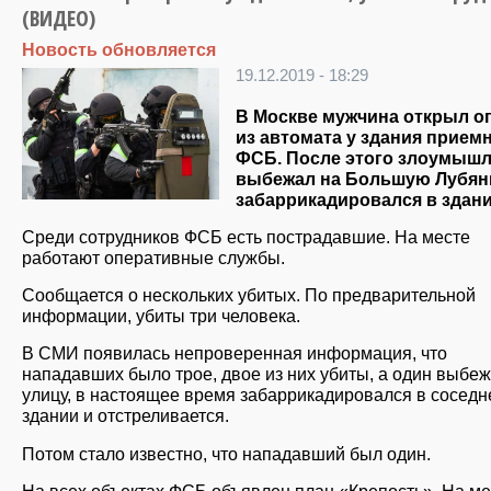
(ВИДЕО)
Новость обновляется
19.12.2019 - 18:29
В Москве мужчина открыл о
из автомата у здания прием
ФСБ. После этого злоумыш
выбежал на Большую Лубян
забаррикадировался в здани
Среди сотрудников ФСБ есть пострадавшие. На месте
работают оперативные службы.
Сообщается о нескольких убитых. По предварительной
информации, убиты три человека.
В СМИ появилась непроверенная информация, что
нападавших было трое, двое из них убиты, а один выбеж
улицу, в настоящее время забаррикадировался в сосед
здании и отстреливается.
Потом стало известно, что нападавший был один.
На всех объектах ФСБ объявлен план «Крепость». На ме