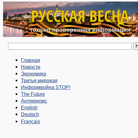
Перейти к основному с
РУССКАЯ ВЕСНА
только проверенная информация
Главная
Новости
Экономика
Третья мировая
Информвойна STOP!
The Future
Антикризис
English
Deutsch
Français