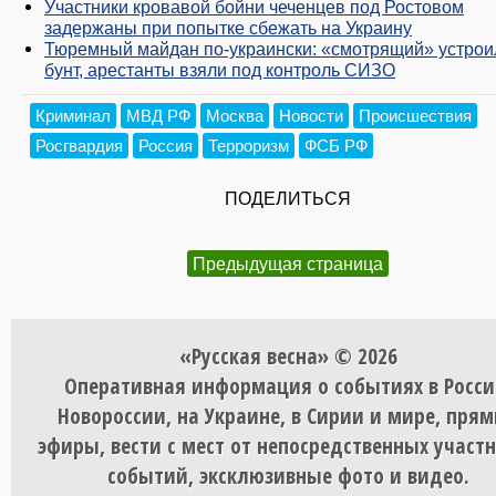
Участники кровавой бойни чеченцев под Ростовом
задержаны при попытке сбежать на Украину
Тюремный майдан по-украински: «смотрящий» устрои
бунт, арестанты взяли под контроль СИЗО
Криминал
МВД РФ
Москва
Новости
Происшествия
Росгвардия
Россия
Терроризм
ФСБ РФ
ПОДЕЛИТЬСЯ
Предыдущая страница
«Русская весна» © 2026
Оперативная информация о событиях в Росси
Новороссии, на Украине, в Сирии и мире, пря
эфиры, вести с мест от непосредственных участ
событий, эксклюзивные фото и видео.