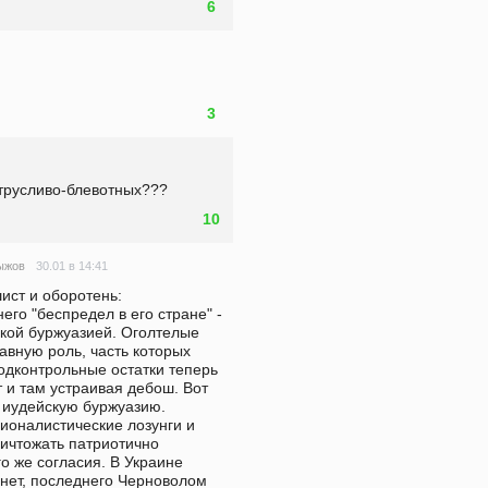
6
3
 трусливо-блевотных???
10
30.01 в 14:41
ыжов
ист и оборотень: 
него "беспредел в его стране" - 
нской буржуазией. Оголтелые 
вную роль, часть которых 
одконтрольные остатки теперь 
и там устраивая дебош. Вот 
 иудейскую буржуазию. 
ионалистические лозунги и 
ничтожать патриотично 
о же согласия. В Украине 
нет, последнего Черноволом 