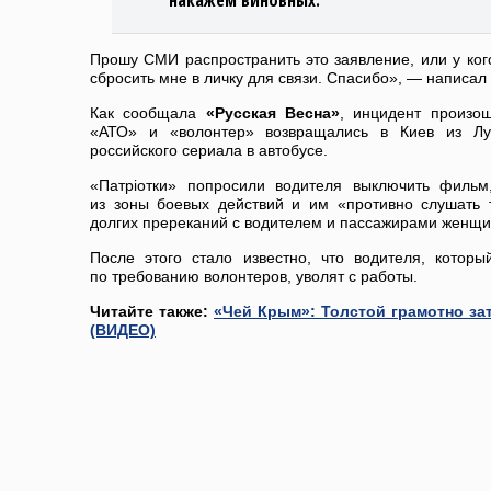
накажем виновных.
Прошу СМИ распространить это заявление, или у кого
сбросить мне в личку для связи. Спасибо», — написал 
Как сообщала
«Русская Весна»
, инцидент произош
«АТО» и «волонтер» возвращались в Киев из Луц
российского сериала в автобусе.
«Патрiотки» попросили водителя выключить фильм
из зоны боевых действий и им «противно слушать т
долгих пререканий с водителем и пассажирами женщ
После этого стало известно, что водителя, котор
по требованию волонтеров, уволят с работы.
Читайте также:
«Чей Крым»: Толстой грамотно за
(ВИДЕО)