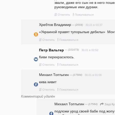
звали, даже его сын не в него пош
руководимые ими дураки.
#
!
Ответить
Пожаловаться
Хребтов Владимир
— (2004)
30.01 в 03:37
«Украиной правят тупорылые дебилы»  Мон
#
!
Ответить
Пожаловаться
Петр Вальтер
— (101673)
30.01 в 02:52
Киви перекрасилось.
#
!
Ответить
Пожаловаться
Михаил Топтыгин
— (17584)
30.01 в 01:06
кива кивит
#
!
Ответить
Пожаловаться
Комментарий удалён
Михаил Топтыгин
— (17584)
Заур Ку
подложи урод своей бабе под жопу 