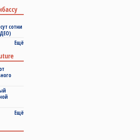
нбассу
сут сотни
ИДЕО)
Ещё
uture
ют
ьного
ный
ной
Ещё