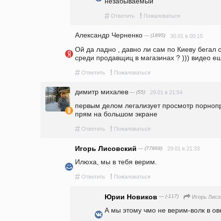
незабываемый
#
!
Ответить
Пожаловаться
Александр Черненко
— (1895)
30.01 в 00:15
Ой да ладно , давно ли сам по Киеву бегал 
среди продавщиц в магазинах ? ))) видео ещ
#
!
Ответить
Пожаловаться
димитр михалев
— (55)
29.01 в 21:54
первым делом легализует просмотр порнопр
прям на большом экране
#
!
Ответить
Пожаловаться
Игорь Лисовский
— (77869)
29.01 в 21:33
Илюха, мы в тебя верим.
#
!
Ответить
Пожаловаться
Юрии Новиков
— (-117)
Игорь Лисо
А мы этому чмо не верим-волк в ов