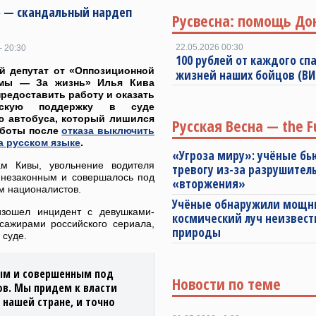
» — скандальный нардеп
Русвесна: помощь До
22.05.2026 00:30
- 20:30
100 рублей от каждого спа
й депутат от «Оппозиционной
жизней наших бойцов (В
мы — За жизнь» Илья Кива
редоставить работу и оказать
ескую поддержку в суде
ю автобуса, который лишился
Русская Весна — the F
аботы после
отказа выключить
а русском языке
.
«Угроза миру»: учёные бь
м Кивы, увольнение водителя
тревогу из-за разрушител
 незаконным и совершалось под
«вторжения»
м националистов.
Учёные обнаружили мощ
изошел инцидент с девушками-
космический луч неизвест
сажирами российского сериала,
природы
 суде.
ным и совершенным под
Новости по теме
в. Мы придем к власти
 нашей стране, и точно