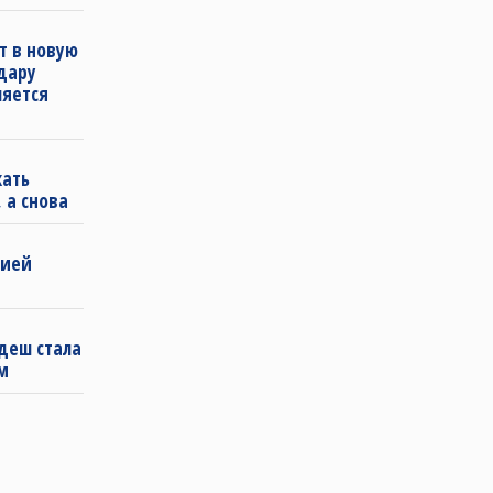
т в новую
удару
ляется
кать
 а снова
бией
деш стала
м