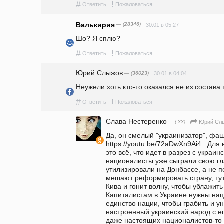
#
!
Ответить
Пожаловаться
Валькирия
— (28346)
30.01 в 05:27
Шо? Я сплю?
#
!
Ответить
Пожаловаться
Юрий Слыжов
— (36023)
30.01 в 04:04
Неужели хоть кто-то оказался не из состава
#
!
Ответить
Пожаловаться
Слава Нестеренко
— (-33)
Юрий Сл
Да, он смелый "украинизатор", фаш
https://youtu.be/72aDwXn9Ai4 . Для 
это всё, что идет в разрез с украи
националисты уже сыграли свою гла
утилизировали на Донбассе, а не п
мешают реформировать страну, тут 
Кива и гонит волну, чтобы ублажить
Капиталистам в Украине нужны нац
единство нации, чтобы грабить и у
настроенный украинский народ с ег
даже настоящих националистов-то 