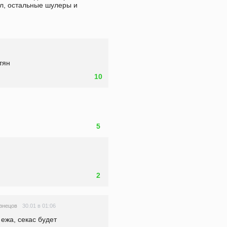
ел, остальные шулеры и 
тян
10
5
2
30.01 в 01:06
знецов
ежа, секас будет 