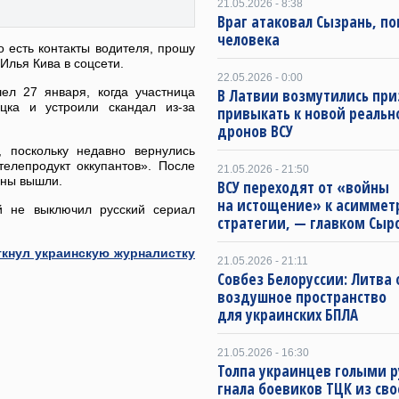
21.05.2026 - 8:38
Враг атаковал Сызрань, по
человека
 есть контакты водителя, прошу
Илья Кива в соцсети.
22.05.2026 - 0:00
ел 27 января, когда участница
В Латвии возмутились пр
ка и устроили скандал из-за
привыкать к новой реальн
дронов ВСУ
, поскольку недавно вернулись
елепродукт оккупантов». После
21.05.2026 - 21:50
ины вышли.
ВСУ переходят от «войны
на истощение» к асиммет
ый не выключил русский сериал
стратегии, — главком Сыр
ткнул украинскую журналистку
21.05.2026 - 21:11
Совбез Белоруссии: Литва
воздушное пространство
для украинских БПЛА
21.05.2026 - 16:30
Толпа украинцев голыми 
гнала боевиков ТЦК из св