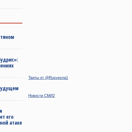
фтяном
будрис»:
лениях
Твиты от @Rusvesna1
 будущем
Новости СМИ2
я
ет его
ной атаке