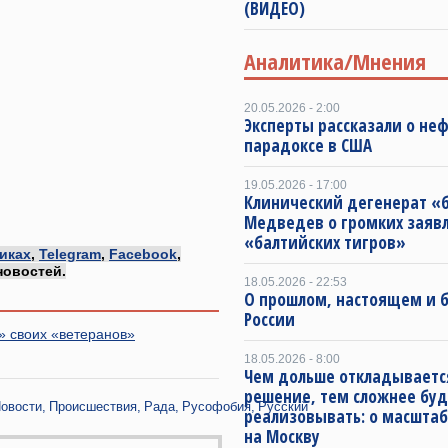
(ВИДЕО)
Аналитика/Мнения
20.05.2026 - 2:00
Эксперты рассказали о не
парадоксе в США
19.05.2026 - 17:00
Клинический дегенерат «
Медведев о громких заяв
«балтийских тигров»
иках
,
Telegram
,
Facebook
,
новостей.
18.05.2026 - 22:53
О прошлом, настоящем и
России
» своих «ветеранов»
18.05.2026 - 8:00
Чем дольше откладываетс
решение, тем сложнее буд
овости
Происшествия
Рада
Русофобия
Русский
реализовывать: о масштаб
на Москву