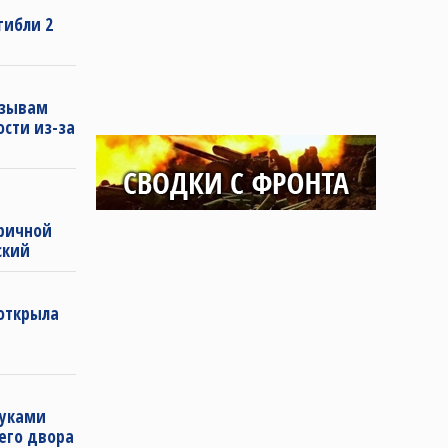
гибли 2
изывам
ости из-за
ричной
ский
 открыла
руками
оего двора