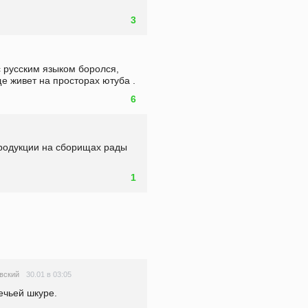
3
с русским языком боролся, 
е живет на просторах ютуба .
6
одукции на сборищах рады 
1
30.01 в 03:05
вский
ечьей шкуре.