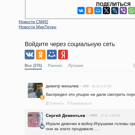
ПОДЕЛИТЬСЯ
Новости СМИ2
Новости МирТесен
Войдите через социальную сеть
Все
(276)
Ранние
Лучшие
димитр михалев
— (55)
30.01 в 07:34
баспредел это упырю не дали смотреть порн
#
!
Ответить
Пожаловаться
Сергей Дементьев
— (182)
30.01 в 05:56
Играли девочки в войну.Игрушкам головы ср
они за злато продавали...... 