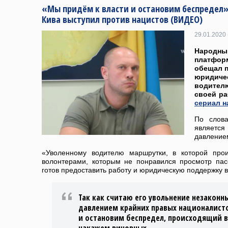
«Мы придём к власти и остановим беспредел
Кива выступил против нацистов (ВИДЕО)
29.01.2020 
Народны
платфор
обещал п
юридич
водител
своей р
сериал н
По слова
является
давление
«Уволенному водителю маршрутки, в которой про
волонтерами, которым не понравился просмотр пас
готов предоставить работу и юридическую поддержку в
Так как считаю его увольнение незакон
давлением крайних правых националисто
и остановим беспредел, происходящий в