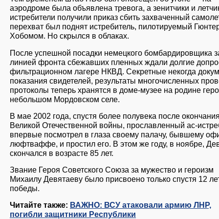
аэродроме была объявлена тревога, а зенитчики и летчи
истребители получили приказ сбить захваченный самолет
перехват был поднят истребитель, пилотируемый Гюнте
Хобомом. Но скрылся в облаках.
После успешной посадки немецкого бомбардировщика з
линией фронта сбежавших пленных ждали долгие допро
фильтрационном лагере НКВД. Секретные некогда доку
показания свидетелей, результаты многочисленных пров
протоколы теперь хранятся в доме-музее на родине геро
небольшом Мордовском селе.
В мае 2002 года, спустя более полувека после окончани
Великой Отечественной войны, прославленный ас-истре
впервые посмотрел в глаза своему палачу, бывшему оф
люфтваффе, и простил его. В этом же году, в ноябре, Де
скончался в возрасте 85 лет.
Звание Героя Советского Союза за мужество и героизм
Михаилу Девятаеву было присвоено только спустя 12 ле
победы.
Читайте также:
ВАЖНО: ВСУ атаковали армию ЛНР,
погибли защитники Республики