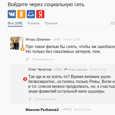
Войдите через социальную сеть
Все
(108)
Ранние
Лучшие
Игорь Шевлюк
— (707)
09.02 в 10:09
Про такое фильм бы снять, чтобы аж закобасил
Но только без смазливых актеров, пож. 
#
!
Пожаловаться
Олег Чечетов
— (335)
09.02 в 11:31
Игорь Шевлюк
Так где ж их взять-то? Время великих ушло 
безвозвратно...остались только Ревы, Воли и т
и т.п. список можно продолжать, но, к счастью,
знаю фамилий остальной кино шушеры
#
!
Пожаловаться
Максим Рыбаков2
— (-6571)
08.02 в 18:04