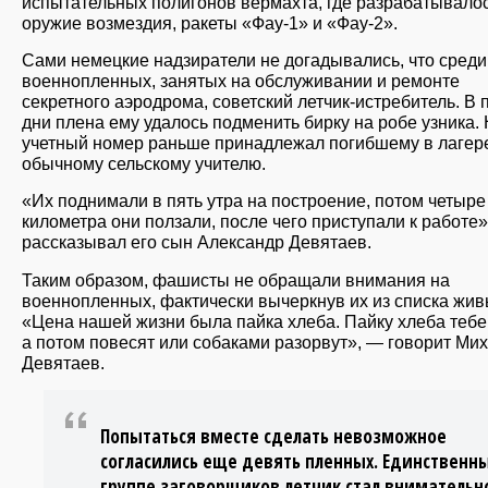
испытательных полигонов вермахта, где разрабатывало
оружие возмездия, ракеты «Фау-1» и «Фау-2».
Сами немецкие надзиратели не догадывались, что среди
военнопленных, занятых на обслуживании и ремонте
секретного аэродрома, советский летчик-истребитель. В
дни плена ему удалось подменить бирку на робе узника.
учетный номер раньше принадлежал погибшему в лагер
обычному сельскому учителю.
«Их поднимали в пять утра на построение, потом четыре
километра они ползали, после чего приступали к работе
рассказывал его сын Александр Девятаев.
Таким образом, фашисты не обращали внимания на
военнопленных, фактически вычеркнув их из списка жив
«Цена нашей жизни была пайка хлеба. Пайку хлеба тебе 
а потом повесят или собаками разорвут», — говорит Ми
Девятаев.
Попытаться вместе сделать невозможное
согласились еще девять пленных. Единственн
группе заговорщиков летчик стал внимательн