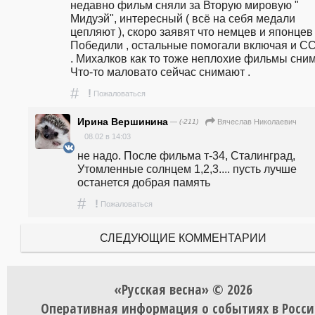
недавно фильм сняли за Вторую мировую " 
Мидуэй", интересный ( всё на себя медали 
цепляют ), скоро заявят что немцев и японцев 
Победили , остальные помогали включая и С
. Михалков как то тоже неплохие фильмы снима
Что-то маловато сейчас снимают . 
#
!
Пожаловаться
Ирина Вершинина
— (-211)
Вячеслав Николаевич
08.02 в 14:03
не надо. После фильма т-34, Сталинград, 
Утомленные солнцем 1,2,3.... пусть лучше 
останется добрая память
#
!
Пожаловаться
СЛЕДУЮЩИЕ КОММЕНТАРИИ
«Русская весна» © 2026
Оперативная информация о событиях в Росси