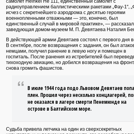
самолет Heinkel He 111, единственный самолет с
радиоуправлением баллистическими ракетами „Фау-1“, „
исчез с секретнейшего аэродрома с десятью героями
военнопленными отважными — это, конечно, был
единственный случай в мировой практике», — рассказал
заведующая домом-музеем М. П. Девятаева Наталия Бе
В действующей армии Девятаев состоял с первого дня 
В сентябре, после возвращения с задания, он был атако
немцами, получил ранение в левую ногу и помещен в
госпиталь. После ранения из истребителей был перевед
тихоходную авиацию, но добился возвращения на фронт
снова громить фашистов.
В июле 1944 года подо Львовом Девятаев попа
плен. Прошел через несколько концлагерей, по
не оказался в лагере смерти Пенемюнде на
острове в Балтийском море.
Судьба привела летчика на один из сверхсекретных