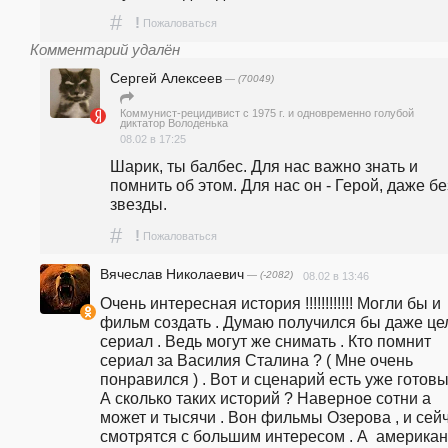
#
!
Пожаловаться
Комментарий удалён
Сергей Алексеев
— (70049)
Коммунист-рецидивист с 1975 г. и одновременно голубой
диктатор Володенька
08.02 в 17:25
Шарик, ты балбес. Для нас важно знать и 
помнить об этом. Для нас он - Герой, даже без
звезды.
#
!
Пожаловаться
Вячеслав Николаевич
— (-2082)
08.02 в 13:46
Очень интересная история !!!!!!!!!!!! Могли бы и 
фильм создать . Думаю получился бы даже це
сериал . Ведь могут же снимать . Кто помнит 
сериал за Василия Сталина ? ( Мне очень 
понравился ) . Вот и сценарий есть уже готовый
А сколько таких историй ? Наверное сотни а 
может и тысячи . Вон фильмы Озерова , и сейч
смотрятся с большим интересом . А  американ