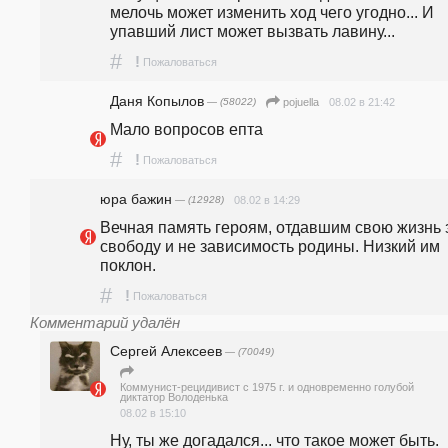
мелочь может изменить ход чего угодно... И 
упавший лист может вызвать лавину...
#
!
Пожаловаться
Даня Копылов
— (58022)
08.02 в 21:42
pojuella
Мало вопросов eптa
#
!
Пожаловаться
юра бажин
— (12928)
08.02 в 14:29
Вечная память героям, отдавшим свою жизнь з
свободу и не зависимость родины. Низкий им 
поклон.
#
!
Пожаловаться
Комментарий удалён
Сергей Алексеев
— (70049)
Коммунист-рецидивист с 1975 г. и одновременно голубой
диктатор Володенька
08.02 в 15:10
Ну, ты же догадался... что такое может быть.