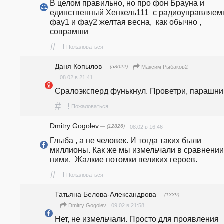
В целом правильно, но про фон Брауна и 
единственный Хенкель111  с радиоуправляем
фау1 и фау2 желтая весна,  как обычно , 
соврамши
#
!
Пожаловаться
Даня Копылов
— (58022)
Максим Рыбаков2
08.02 в 21:41
Сралоэксперд фунькнул. Проветри, парашник
#
!
Пожаловаться
Dmitry Gogolev
— (12826)
08.02 в 16:46
Глыба , а не человек. И тогда таких были 
миллионы. Как же мы измельчали в сравнении 
ними.  Жалкие потомки великих героев.
#
!
Пожаловаться
Татьяна Белова-Александрова
— (1339)
09.02 в 21:58
Dmitry Gogolev
Нет, не измельчали. Просто для проявления 