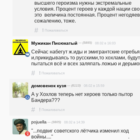
высшего героизма нужны экстремальные 
условия. Процент героев у каждой нации свой
это  величина постоянная. Процент негодяев, 
сожалению, тоже.
#
!
Пожаловаться
Мужикан Писюкатый
— (5895)
08.02 в 16:03
Сейчас набегут ж.иды и эмигрантские отребья 
и,прикидываясь то русскими,то хохлами, будут 
пытаться всё и всех заляпать ложью и дерьмо
#
!
Пожаловаться
домовенок кузя
— (6113)
08.02 в 15:59
А у Хохлов теперь нет хероев только пытор 
Бандера???
#
!
Пожаловаться
pojuella
— (3805)
08.02 в 14:39
"...подвиг советского лётчика изменил ход 
войны...."                                                            .                                                                                                                                                   