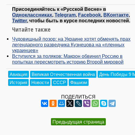
Присоединяйтесь к «Русской Весне» в
Одноклассниках
,
Telegram
,
Facebook
,
ВКонтакте
,
Twitter
, чтобы быть в курсе последних новостей.
Читайте также
Чудовищный позор: на Украине хотят обменять прах
легендарного разведчика Кузнецова на «пленных
украинцев»
Вступился за поляков: Макрон обвинил Россию в
попытках пересмотреть историю Второй мировой
Авиация
Великая Отечественная война
День Победы 9 
История
Новости
СССР
Фашизм
ПОДЕЛИТЬСЯ
Предыдущая страница