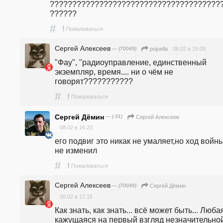
??????????????????????????????????????
??????
#
!
Пожаловаться
Сергей Алексеев
— (70049)
08.02 в 15:09
pojuella
"Фау", "радиоуправление, единственный 
экземпляр, время.... ни о чём не 
говорят???????????
#
!
Пожаловаться
Сергей Дёмин
— (-31)
Сергей Алексеев
08.02 в 16:23
его подвиг это никак не умаляет,но ход войны
не изменил
#
!
Пожаловаться
Сергей Алексеев
— (70049)
Сергей Дёмин
08.02 в 17:15
Как знать, как знать... всё может быть... Любая
кажущаяся на первый взгляд незначительной,