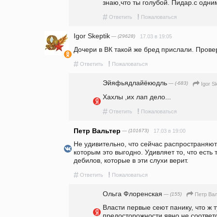
знаю,что ты голубой. Пидар.с одни
#
!
Ответить
Пожаловаться
Igor Skeptik
— (29628)
17.03 в 19:05
Дочери в ВК такой же бред прислали. Провер
#
!
Ответить
Пожаловаться
Эйяфьядлайёкюдль
— (-683)
Igor S
Хахлы ,их лап дело...
#
!
Ответить
Пожаловаться
Петр Вальтер
— (101673)
17.03 в 19:00
Не удивительно, что сейчас распространяют
которым это выгодно. Удивляет то, что есть 
дебилов, которые в эти слухи верит.
#
!
Ответить
Пожаловаться
Ольга Флоренская
— (155)
Петр Вал
Власти первые сеют панику, что ж т
предосторожности явно не соответ