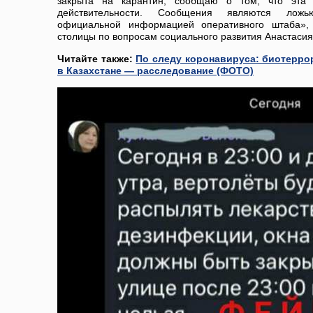
закрыта на карантин, сообщаю о том, что эта 
действительности. Сообщения являются ложь
официальной информацией оперативного штаба»,
столицы по вопросам социального развития Анастасия
Читайте также:
По следу коронавируса: биотерро
в Казахстане — расследование (ФОТО)