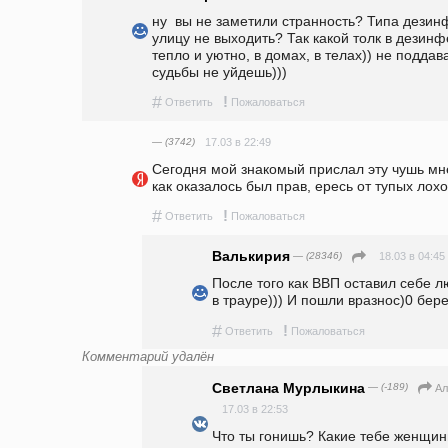
ну  вы не заметили странность? Типа дезинф
улицу не выходить? Так какой толк в дезинф
тепло и уютно, в домах, в телах)) не поддав
судьбы не уйдешь)))
#
!
Ответить
Пожаловаться
— (3742)
17.03 в 22:49
Сегодня мой знакомый прислал эту чушь мн
как оказалось был прав, ересь от тупых лохов
#
!
Ответить
Пожаловаться
Валькирия
— (28346)
18.03 в 04:45
После того как ВВП оставил себе л
в трауре))) И пошли вразнос)0 бер
#
!
Ответить
Пожаловаться
Комментарий удалён
Светлана Мурлыкина
— (-189)
Ал
17.03 в 22:53
Что ты гонишь? Какие тебе женщины