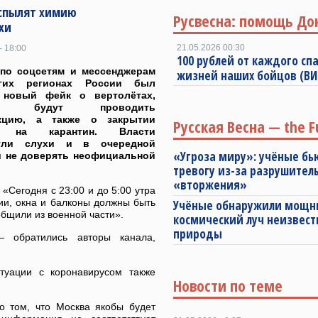
аспылят химию
Русвесна: помощь До
хи
21.05.2026 00:30
- 18:00
100 рублей от каждого спа
 по соцсетям и мессенджерам
жизней наших бойцов (В
гих регионах России был
 новый фейк о вертолётах,
ые будут проводить
кцию, а также о закрытии
Русская Весна — the F
 на карантин. Власти
ргли слухи и в очередной
«Угроза миру»: учёные бь
и не доверять неофициальной
тревогу из-за разрушител
«вторжения»
Сегодня с 23:00 и до 5:00 утра
ии, окна и балконы должны быть
Учёные обнаружили мощ
общили из военной части».
космический луч неизвест
природы
— обратились авторы канала,
туации с коронавирусом также
Новости по теме
 том, что Москва якобы будет