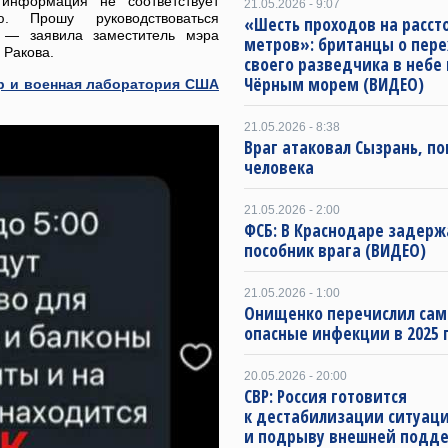
информация не соответствует
21.05.2026 - 9:07
ю. Прошу руководствоваться
«Шесть проходов на расст
 — заявила заместитель мэра
метров»: британцы о пере
 Ракова.
своего разведчика в небе
Чёрным морем (ВИДЕО)
р и военная лаборатория США
21.05.2026 - 8:38
Враг атаковал Сызрань, по
человека
21.05.2026 - 2:00
ФСБ: В Краснодаре задерж
пособник врага (ВИДЕО)
21.05.2026 - 1:00
Онищенко перечислил са
опасные инфекции в 2025 
20.05.2026 - 20:00
СВР: Россия готовится
к дестабилизации ситуац
и подрыву внешней подд