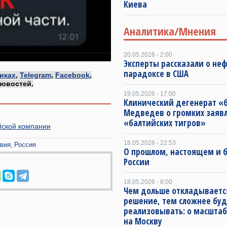
Киева
Аналитика/Мнения
20.05.2026 - 2:00
Эксперты рассказали о не
парадоксе в США
иках
,
Telegram
,
Facebook
,
новостей.
19.05.2026 - 17:00
Клинический дегенерат «
Медведев о громких заяв
«балтийских тигров»
йской компании
18.05.2026 - 22:53
вия
Россия
О прошлом, настоящем и
России
18.05.2026 - 8:00
Чем дольше откладываетс
решение, тем сложнее буд
реализовывать: о масштаб
на Москву