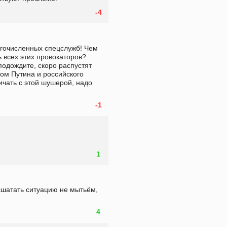
-4
гочисленных спецслужб! Чем 
всех этих провокаторов? 
подождите, скоро распустят 
ом Путина и российского 
ичать с этой шушерой, надо 
-1
1
асшатать ситуацию не мытьём, 
4