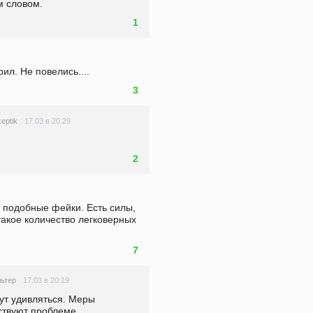
м словом.
1
ил. Не повелись....
3
17.03 в 20:29
keptik
2
 подобные фейки. Есть силы, 
такое количество легковерных 
7
17.03 в 20:19
ьтер
ут удивляться. Меры 
ствуют проблеме. 