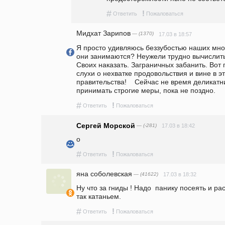
#
!
Ответить
Пожаловаться
Мидхат Зарипов
— (1370)
17.03 в 18:57
Я просто удивляюсь беззубостью наших мно
они занимаются? Неужели трудно вычислить 
Своих наказать. Заграничных забанить. Вот 
слухи о нехватке продовольствия и вине в эт
правительства!    Сейчас не время деликатн
принимать строгие меры, пока не поздно.
#
!
Ответить
Пожаловаться
Сергей Морской
— (-281)
17.03 в 18:42
о
#
!
Ответить
Пожаловаться
яна соболевская
— (41622)
17.03 в 18:32
Ну что за гниды ! Надо  панику посеять и р
так катаньем. 
#
!
Ответить
Пожаловаться