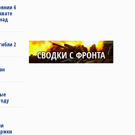
оянии 6
хвате
 над
гибли 2
ан
мые
году
ии
ержки