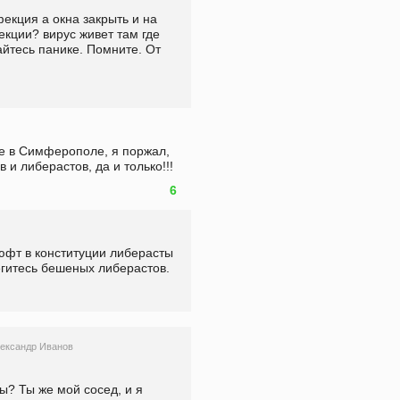
екция а окна закрыть и на 
екции? вирус живет там где 
айтесь панике. Помните. От 
е в Симферополе, я поржал, 
 и либерастов, да и только!!!
6
юфт в конституции либерасты 
егитесь бешеных либерастов.
ександр Иванов
? Ты же мой сосед, и я 