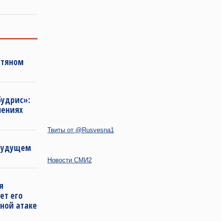
фтяном
будрис»:
лениях
Твиты от @Rusvesna1
 будущем
Новости СМИ2
я
ет его
ной атаке