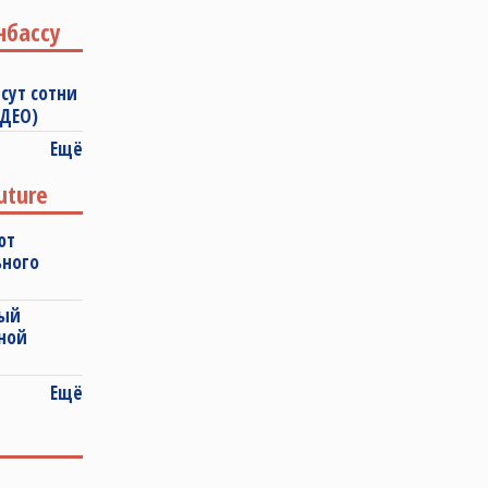
нбассу
сут сотни
ИДЕО)
Ещё
uture
ют
ьного
ный
ной
Ещё