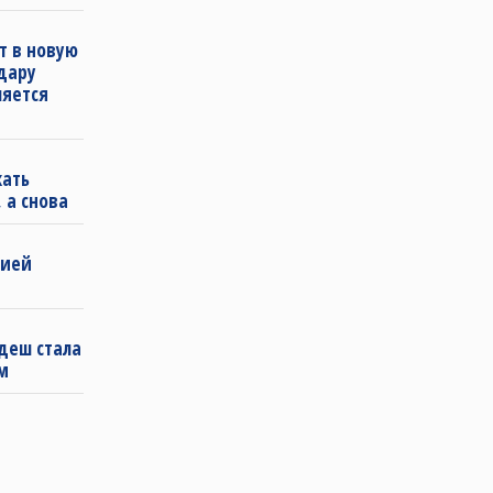
т в новую
удару
ляется
кать
 а снова
бией
деш стала
м