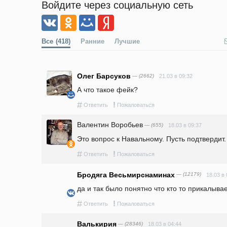
Войдите через социальную сеть
Все
(418)
Ранние
Лучшие
Олег Барсуков
— (2662)
21.03 в 09:32
А что такое фейк?
#
!
Ответить
Пожаловаться
Валентин Воробьев
— (655)
18.03 в 09:37
Это вопрос к Навальному. Пусть подтвердит.
#
!
Ответить
Пожаловаться
Бродяга Весьмирснаминах
— (12179)
18.03 в 
да и так было понятно что кто то прикалывае
#
!
Ответить
Пожаловаться
Валькирия
— (28346)
18.03 в 04:44