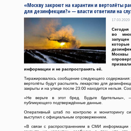
«Москву закроют на карантин и вертолёты р
для дезинфекции?» — власти ответили на слу
17.03.2020 
Сегодня
во мно
запущен
котор
дезинфе
Москвы
опрове
призвал
информации и не распространять её.
Тиражировалось сообщение следующего содержания: «
вертолёты будут распылять лекарство для дезинфекц
закрыты и на улице после 23:00 находится нельзя. Со
«Не верьте в этот бред. Будьте бдительны», 
публикующего подтверждённые данные.
Оперативный штаб по контролю и мониторингу си
выступил с официальным опровержением.
«В связи с распространением в СМИ информации о