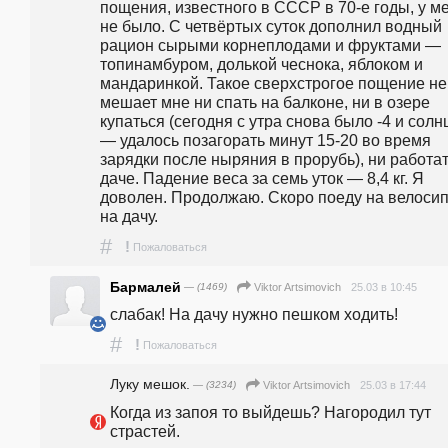
пощения, известного в СССР в 70-е годы, у ме
не было. С четвёртых суток дополнил водный 
рацион сырыми корнеплодами и фруктами — 
топинамбуром, долькой чеснока, яблоком и 
мандаринкой. Такое сверхстрогое пощение не 
мешает мне ни спать на балконе, ни в озере 
купаться (сегодня с утра снова было -4 и солнц
— удалось позагорать минут 15-20 во время 
зарядки после ныряния в прорубь), ни работат
даче. Падение веса за cемь уток — 8,4 кг. Я 
доволен. Продолжаю. Скоро поеду на велосип
на дачу.  
#
!
Пожаловаться
Бармалей
— (1469)
25.03 в 10:45
Viktor Artsimovich
слабак! На дачу нужно пешком ходить!
#
!
Пожаловаться
Луку мешок.
— (3234)
25.03 в 17:44
Viktor Artsimovich
Когда из запоя то выйдешь? Нагородил тут 
страстей.