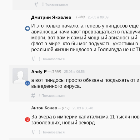
#
!
Пожаловаться
Дмитрий Яковлев
— (-144)
25.03 в 09:39
И это только начало, а теперь у пиндосов ещё 
авианосцы начинают превращаться в плавучи
морги, вот вам и самый мощный авианосный 
флот в мире, кто бы мог подумать, ужастики в 
реальной жизни пиндосов и Голливуда не наТ
#
!
Пожаловаться
Andy P
— (1799)
25.03 в 06:56
а вот пиндосы просто обязаны посдыхать от и
выведенного вируса.
#
!
Пожаловаться
Антон Конев
— (159)
25.03 в 05:48
За вчера в империи капитализма 11 тысяч нов
заболевших, новый рекорд
#
!
Пожаловаться