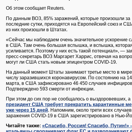
Об этом сообщает Reuters.
По данным ВОЗ, 85% заражений, которые произошли за
последние сутки, приходятся на Европейский союз и СШ
из них произошли в Штатах.
«Сейчас мы наблюдаем очень значительное ускорение с
в США. Там очень большая вспышка, и вспышка, котора
усиливается. Поэтому у них есть такой потенциал», — з
пресс-секретарь ВОЗ Маргарет Харрис, отвечая на вопро
могут ли США стать новым эпицентром COVID-19.
На данный момент Штаты занимают третье место в мире
числу заразившихся коронавирусом. По состоянию на 14
марта, в США зафиксировано 46 450 случаев инфициро
Подтверждено 593 смерти от инфекции.
При этом до сих пор не сообщалось о выздоровевших, а
президент США требует прекратить карантинные м
уже через 15 дней
. Напомним, около трети всех случаев
заражения COVID-19 в США зарегистрировано в Нью-Йо
Читайте также:
«Спасибо, Россия! Спасибо, Путин!»
итальянцы сворачивают флаг ЕС и разворачивают 