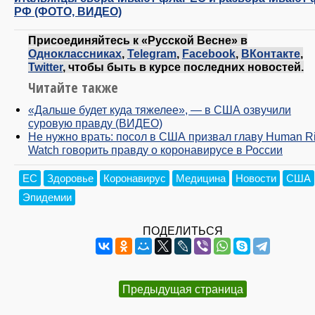
РФ (ФОТО, ВИДЕО)
Присоединяйтесь к «Русской Весне» в
Одноклассниках
,
Telegram
,
Facebook
,
ВКонтакте
,
Twitter
, чтобы быть в курсе последних новостей.
Читайте также
«Дальше будет куда тяжелее», — в США озвучили
суровую правду (ВИДЕО)
Не нужно врать: посол в США призвал главу Human Ri
Watch говорить правду о коронавирусе в России
ЕС
Здоровье
Коронавирус
Медицина
Новости
США
Эпидемии
ПОДЕЛИТЬСЯ
Предыдущая страница