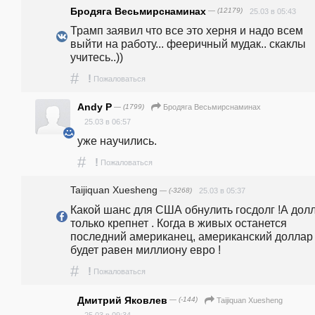
Бродяга Весьмирснаминах
— (12179)
25.03 в 05:43
Трамп заявил что все это херня и надо всем 
выйти на работу... фееричный мудак.. скаклы 
учитесь..))
#
!
Пожаловаться
Andy P
— (1799)
Бродяга Весьмирснаминах
25.03 в 06:57
уже научились.
#
!
Пожаловаться
Taijiquan Xuesheng
— (-3268)
25.03 в 05:37
Какой шанс для США обнулить госдолг !А долл
только крепнет . Когда в живых останется 
последний американец, американский доллар 
будет равен миллиону евро !
#
!
Пожаловаться
Дмитрий Яковлев
— (-144)
Taijiquan Xuesheng