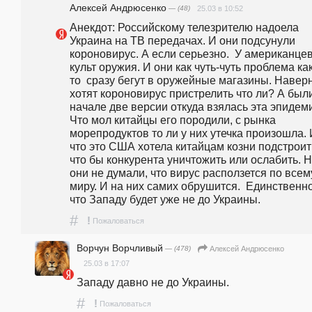
Алексей Андрюсенко
— (48)
25.03 в 10:52
Анекдот: Российскому телезрителю надоела 
Украина на ТВ передачах. И они подсунули 
короновирус. А если серьезно.  У американцев
культ оружия. И они как чуть-чуть проблема ка
то  сразу бегут в оружейные магазины. Наверн
хотят короновирус пристрелить что ли? А были
начале две версии откуда взялась эта эпидеми
Что мол китайцы его породили, с рынка 
морепродуктов то ли у них утечка произошла. 
что это США хотела китайцам козни подстроить
что бы конкурента уничтожить или ослабить. Н
они не думали, что вирус расползется по всему
миру. И на них самих обрушится.  Единственно
что Западу будет уже не до Украины. 
#
!
Пожаловаться
Ворчун Ворчливый
— (478)
Алексей Андрюсенко
25.03 в 17:07
Западу давно не до Украины.
#
!
Пожаловаться