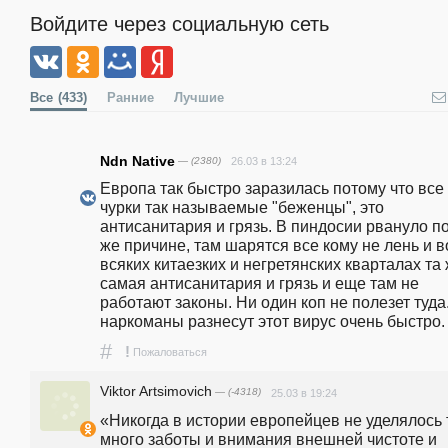
Войдите через социальную сеть
Все
(433)
Ранние
Лучшие
Ndn Native
— (2380)
26.03 в 13:24
Европа так быстро заразилась потому что все 
чурки так называемые "беженцы", это 
антисанитария и грязь. В пиндосии рвануло по
же причине, там шарятся все кому не лень и во
всяких китаезких и негретянских кварталах та 
самая антисанитария и грязь и еще там не 
работают законы. Ни один коп не полезет туда.
наркоманы разнесут этот вирус очень быстро.
#
!
Пожаловаться
Viktor Artsimovich
— (-4318)
25.03 в 19:24
«Никогда в истории европейцев не уделялось т
много заботы и внимания внешней чистоте и 