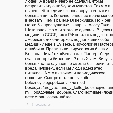
людей. А врачи ничего не сделали, чтобы 
исправить эту ошибку коммунистов. Так что в 
нынешней эпидемии коронавируса есть и их 
большая вина. Конечно, рядовые врачи менее 
виноваты, чем врачебная верхушка. Но и они 
могли бы прислушаться, напр., к голосу Галины
Шаталовой. Но они этого не сделали. В целом к
медицина СССР, так и РФ осталась под контро
американских олигархов, подчинивших себе 
медицину ещё в 19 веке. Вирусология Пастера
ошибочна. Правильная вирусология была у 
Бешана. Читайте: «Бешан или Пастер. Утерян
глава истории биологии» Этель Хьюм. Вирусы 
большинстве случаев не смогли бы причинить 
вреда человеку, если бы люди адекватно 
питались. А это включает и периодическое 
пощение. Смотрите также:  v-kotle-
bolezney.blogspot.com/  или med-
besedy.ru/are_vaerland_v_kotle_boleznej/verlan
ml Порядочные (добрые, благочестивые) люди
всех стран, соединяйтесь! 
#
!
Пожаловаться