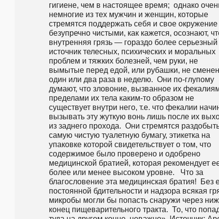
гигиене, чем в настоящее время;  однако очень
немногие из тех мужчин и женщин, которые 
стремятся поддержать себя и свое окружение 
безупречно чистыми, как кажется, осознают, что
внутренняя грязь — гораздо более серьезный 
источник телесных, психических и моральных 
проблем и тяжких болезней, чем руки, не 
вымытые перед едой, или рубашки, не сменен
один или два раза в неделю.  Они по-глупому 
думают, что зловоние, вызванное их фекалиям
пределами их тела каким-то образом не 
существует внутри него, т.е. что фекалии начи
вызывать эту жуткую вонь лишь после их выхо
из заднего прохода.  Они стремятся раздобыть
самую чистую туалетную бумагу, этикетка на 
упаковке которой свидетельствует о том, что 
содержимое было проверено и одобрено 
медицинской братией, которая рекомендует ее
более или менее высоком уровне.   Что за 
благословение эта медицинская братия!  Без е
постоянной бдительности и надзора всякая гря
микробы могли бы попасть снаружи через ниж
конец пищеварительного тракта.  То, что попад
туда на другом конце, неважно». Источник: Аре