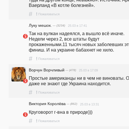
Ваерланд «В котле болезней». 
#
!
Пожаловаться
Луку мешок.
— (3234)
25.03 в 17:41
Так на вулкан надеялся, а вышло всё иначе. 
Недели через 2, все штаты будут 
прокаженными.11 тысяч новых заболевших это
финиш. И на украине бабахнет не хило.
#
!
Пожаловаться
Ворчун Ворчливый
— (478)
25.03 в 17:09
Простые американцы ни в чем не виноваты. О
даже не знают где Украина находится.
#
!
Пожаловаться
Виктория Королёва
— (862)
25.03 в 13:31
Круговорот г-вна в природе)))
#
!
Пожаловаться