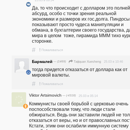
25.03 в 09:34
Да, то что происходит с долларом это полней
абсурд, особо с точки зрения реальной 
экономики и размеров их гос.долга. Пиндосы 
показывают просто чудеса манипуляции и 
обмана, в бухгалтерии своего государства, да
мира в целом  тоже, пирамида МММ тихо кури
сторонке.
#
!
Пожаловаться
Бармалей
— (1469)
25.03 в 10:46
Taijiquan Xuesheng
тогда придется отказаться от доллара как от 
мировой валюты.
#
!
Пожаловаться
Viktor Artsimovich
— (-4318)
25.03 в 05:14
Коммунисты своей борьбой с церковью очень 
поспособствовали тому, что люди стали 
обжираться. Ведь они заставили людей не толь
отказаться от веры, но и от православных пост
Кстати, этим они ослабили иммунную систему 