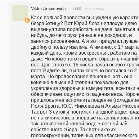
Viktor Artsimovich
— (-4318)
25.03 в 09:42
Как с пользой провести вынужденную каранти
безработицу? Вот Юрий Лоза неплохую идею 
выдвинул типа поработать на даче, заняться 
нибудь, до чего руки раньше не доходили, и 
занялся рисованием. А я вот придумал лучше 
двойную пользу извлечь. А именно, с 17 марта 
каждый день, кроме воскресенья, работаю на 
даче. Но кроме того я решил сбросить лишний 
вес. Для этого я с 18 числа начал особо строги
пост. Видите ли, я и так конечно постился со 2 
марта. Но православное пощение, хоть оно 
конечно в высшей степени похвально для 
укрепления здоровья и иммунитета, всё-таки н
обеспечивает ощутимого падения веса. Короче
пришлось мне вспомнить пощение (голодание)
Поля Брэгга, Ю.С. Николаева и Альмы Ниссен.
Так вот 3 суток я постился на одной воде, прав
не на кипячёной, а впервые на активированно
так называемой живой воде + лесной чай 
собственного сбора. Так вот никаких 
головокружений, типичных для классического 