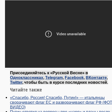
Присоединяйтесь к «Русской Весне» в
Одноклассниках
,
Telegram
,
Facebook
,
ВКонтакте
,
Twitter
, чтобы быть в курсе последних новостей.
Читайте также
«Спасибо, Россия! Спасибо, Путин!» — итальянцы
сворачивают флаг ЕС и разворачивают флаг РФ (ФОТ
ВИДЕО)
Путин ответил на вопросы про «царя» и планы после