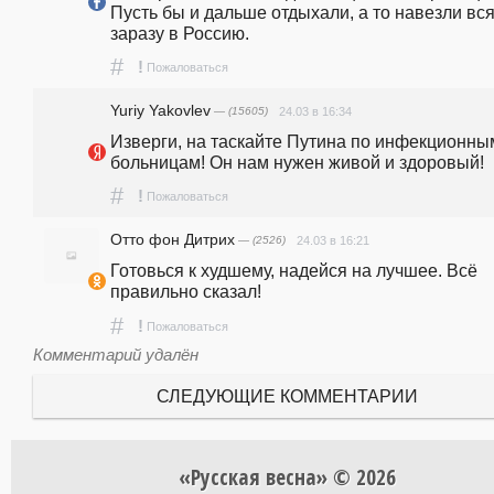
Пусть бы и дальше отдыхали, а то навезли вся
заразу в Россию.
#
!
Пожаловаться
Yuriy Yakovlev
— (15605)
24.03 в 16:34
Изверги, на таскайте Путина по инфекционным
больницам! Он нам нужен живой и здоровый!
#
!
Пожаловаться
Отто фон Дитрих
— (2526)
24.03 в 16:21
Готовься к худшему, надейся на лучшее. Всё 
правильно сказал!
#
!
Пожаловаться
Комментарий удалён
СЛЕДУЮЩИЕ КОММЕНТАРИИ
«Русская весна» © 2026