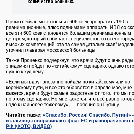
количество больных.
Прямо сейчас мы готовы из 606 коек превратить 190 в
реанимационные, плюс поднимаем аппараты ИВЛ со скл
все эти 600 коек становятся большим реанимационным
центром, который собирает специалистов со всего город
высоких компетенций, эта та самая „итальянская” модел
уточнил главврач московской больницы.
Также Проценко подчеркнул, что врачи будут очень рады
эпидемия пойдет по «китайскому» сценарию, однако гот
нужно к худшему.
«Если мы вдруг внезапно пойдём по китайскому или по
корейскому пути, и всё это оборвётся в апреле-мае, мне
кажется, врачи будут самые радостные от того, что мы 
по этому сценарию. Но мне кажется, что всё равно готов
надо к наиболее тяжёлому», — пояснил он Путину.
Читайте также:
«Спасибо, Россия! Спасибо, Путин!»
итальянцы сворачивают флаг ЕС и разворачивают 
РФ (ФОТО, ВИДЕО)