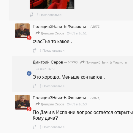
#
!
Пожаловаться
ПолицияЗНачитЬ Фашисты
— (-2875)
24.03 в 16:51
Дмитрий Серов
счасТье то какое .  
#
!
Пожаловаться
Дмитрий Серов
— (-5537)
ПолицияЗНачитЬ Фашисты
24.03 в 16:52
Это хорошо..Меньше контактов..
#
!
Пожаловаться
ПолицияЗНачитЬ Фашисты
— (-2875)
24.03 в 16:53
Дмитрий Серов
По Дачи в Испании вопрос остаётся открытым
Кому дача? 
#
!
Пожаловаться