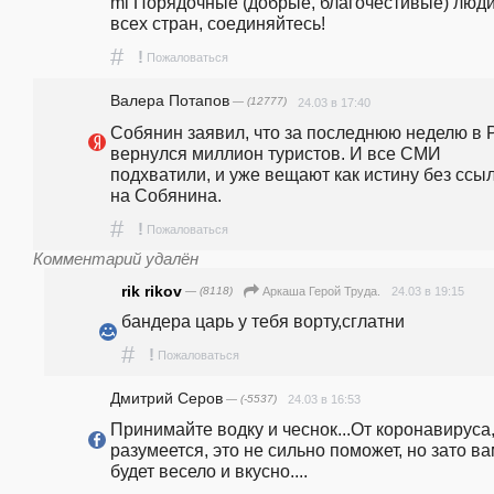
ml Порядочные (добрые, благочестивые) люди
всех стран, соединяйтесь! 
#
!
Пожаловаться
Валера Потапов
— (12777)
24.03 в 17:40
Собянин заявил, что за последнюю неделю в Р
вернулся миллион туристов. И все СМИ 
подхватили, и уже вещают как истину без ссыл
на Собянина.
#
!
Пожаловаться
Комментарий удалён
rik rikov
— (8118)
24.03 в 19:15
Аркаша Герой Труда.
бандера царь у тебя ворту,сглатни 
#
!
Пожаловаться
Дмитрий Серов
— (-5537)
24.03 в 16:53
Принимайте водку и чеснок...От коронавируса,
разумеется, это не сильно поможет, но зато ва
будет весело и вкусно....