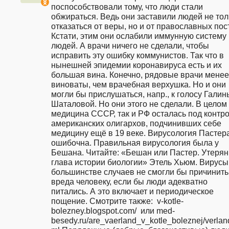
поспособствовали тому, что люди стали 
обжираться. Ведь они заставили людей не толь
отказаться от веры, но и от православных пост
Кстати, этим они ослабили иммунную систему 
людей. А врачи ничего не сделали, чтобы 
исправить эту ошибку коммунистов. Так что в 
нынешней эпидемии коронавируса есть и их 
большая вина. Конечно, рядовые врачи менее 
виноваты, чем врачебная верхушка. Но и они 
могли бы прислушаться, напр., к голосу Галины
Шаталовой. Но они этого не сделали. В целом к
медицина СССР, так и РФ осталась под контро
американских олигархов, подчинивших себе 
медицину ещё в 19 веке. Вирусология Пастера
ошибочна. Правильная вирусология была у 
Бешана. Читайте: «Бешан или Пастер. Утерян
глава истории биологии» Этель Хьюм. Вирусы 
большинстве случаев не смогли бы причинить 
вреда человеку, если бы люди адекватно 
питались. А это включает и периодическое 
пощение. Смотрите также:  v-kotle-
bolezney.blogspot.com/  или med-
besedy.ru/are_vaerland_v_kotle_boleznej/verlan