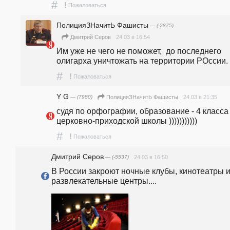
#
!
Пожаловаться
ПолицияЗНачитЬ Фашисты
— (-2875)
24.03 в 16:54
Дмитрий Серов
Им уже не чего не поможет,  до последнего 
олигарха уничтожать на территории РОссии. 
#
!
Пожаловаться
Y G
— (7980)
24.03 в 21:35
ПолицияЗНачитЬ Фашисты
судя по орфографии, образование - 4 класса 
церковно-приходской школы )))))))))))
#
!
Пожаловаться
Дмитрий Серов
— (-5537)
24.03 в 16:50
В России закроют ночные клубы, кинотеатры и
развлекательные центры....