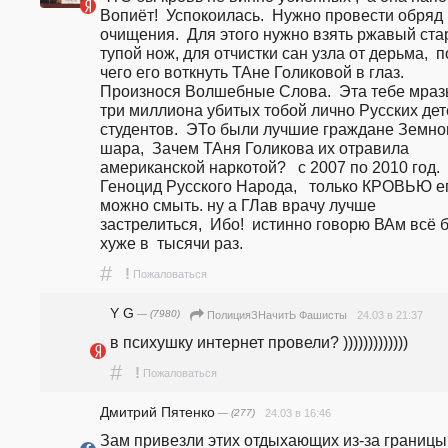
Вопиёт!  Успокоилась.  Нужно провести обряд 
очищения.  Для этого нужно взять ржавый ста
тупой нож, для отчистки сан узла от дерьма,  п
чего его воткнуть ТАне Голиковой в глаз. 
Произнося Волшебные Слова.  Эта тебе мразь
три миллиона убитых тобой лично Русских дете
студентов.  ЭТо были лучшие граждане Земног
шара,  Зачем ТАня Голикова их отравила 
американской наркотой?   с 2007 по 2010 год.  
Геноцид Русского Народа,   только КРОВЬЮ ег
можно смыть. ну а ГЛав врачу лучше 
застрелиться,  Ибо!  истинно говорю ВАм всё б
хуже в  тысячи раз. 
#
!
Пожаловаться
Y G
— (7980)
24.03 в 21:37
ПолицияЗНачитЬ Фашисты
в психушку интернет провели? )))))))))))))
#
!
Пожаловаться
Дмитрий Пятенко
— (277)
24.03 в 16:46
Зам привезли этих отдыхающих из-за границы?