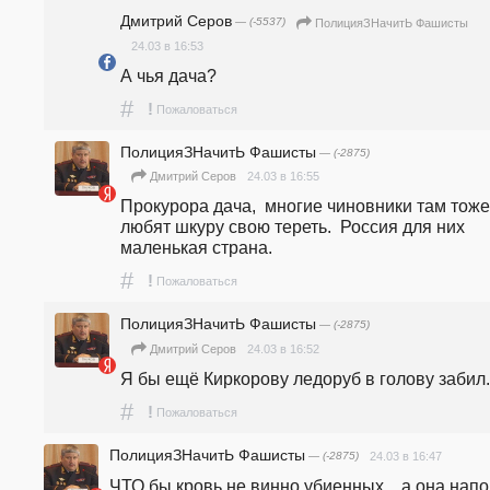
Дмитрий Серов
— (-5537)
ПолицияЗНачитЬ Фашисты
24.03 в 16:53
А чья дача?
#
!
Пожаловаться
ПолицияЗНачитЬ Фашисты
— (-2875)
24.03 в 16:55
Дмитрий Серов
Прокурора дача,  многие чиновники там тоже 
любят шкуру свою тереть.  Россия для них 
маленькая страна. 
#
!
Пожаловаться
ПолицияЗНачитЬ Фашисты
— (-2875)
24.03 в 16:52
Дмитрий Серов
Я бы ещё Киркорову ледоруб в голову забил.
#
!
Пожаловаться
ПолицияЗНачитЬ Фашисты
— (-2875)
24.03 в 16:47
ЧТО бы кровь не винно убиенных ,  а она напо