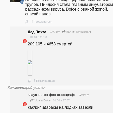
трупов. Пиндосия стала главным инкубатором 
рассадником вируса. Dolce с рваной жопой, 
спасай панов.
#
!
Пожаловаться
Дед Пихто
— (37760)
Ватник Ватникович
01.04 в 20:00
209.105 и 4658 смертей.
#
!
Пожаловаться
Комментарий удалён
клаус юрген фон шпеткрафт
— (27074)
01.04 в 17:57
Viva la Dolce
какло-пидарасы на лодках завезли 