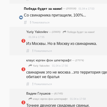
Победа будет за нами!
— (202018)
01.04 в 17:53
Со свинарника притащили, 100%...
#
!
Пожаловаться
Yuriy Yakovlev
— (15605)
Победа будет за нами!
01.04 в 17:55
Из Москвы. Но в Москву из свинарника.
#
!
Пожаловаться
клаус юрген фон шпеткрафт
— (27074)
01.04 в 17:56
Yuriy Yakovlev
свинарник это не москва ..это территория где 
обитают не братья 
#
!
Пожаловаться
Вадим Глушков
— (61745)
01.04 в 17:58
клаус юрген фон шпеткрафт
Точнее двуногие свидомые свиньи.