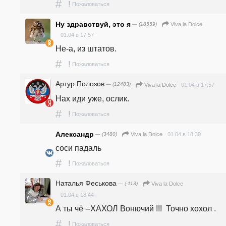
#
!
Пожаловаться
Ну здравствуй, это я
— (18559)
Viva la Dolce
01.04 в 17:57
Не-а, из штатов.
#
!
Пожаловаться
Артур Полозов
— (12483)
01.04 в 17:57
Viva la Dolce
Нах иди уже, ослик.
#
!
Пожаловаться
Александр
— (3480)
01.04 в 18:30
Viva la Dolce
соси падаль
#
!
Пожаловаться
Наталья Феськова
— (-113)
Viva la Dolce
01.04 в 18:44
А ты чё --ХАХОЛ Вонючий !!!  Точно хохол .
#
!
Пожаловаться