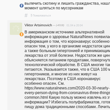
вылечить скотину и лишить гражданства, нашл
момент шляться по мусорникам 
#
!
Пожаловаться
Viktor Artsimovich
— (-4318)
01.04 в 20:04
В американском источнике альтернативной 
информации о здоровье NaturalNews появилас
информация о том, что коронавирус особенно 
опасен тем, у кого в организме недостаток цинк
а также больным гипертонией и принимающим
лекарства от этой болезни. Недостаток же цинк
объясняется питанием продуктами, повергнут
технологической обработке. В США многие так
питаются. Указывается также, что в США 100 м
гипертоников, и многие из них живут на 
лекарствах. Поэтому в США коронавирус 
особенно опасен. См. 
https://www.naturalnews.com/2020-03-30-nearly-
every-person-dying-from-coronavirus-three-things
common.html Какую пользу можно извлечь из эт
информации? Избегать полуфабрикатов, готов
пищу дома традиционными способами. Лечить