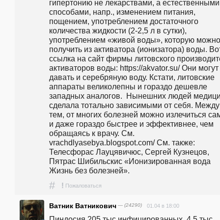
гипертонию не лекарствами, а естественными 
способами, напр., изменением питания, 
пощением, употреблением достаточного 
количества жидкости (2-2,5 л в сутки), 
употреблением «живой воды», которую можно
получить из активатора (ионизатора) воды. Вот
ссылка на сайт фирмы литовского производите
активаторов воды: https://akvator.su/ Они могут 
давать и серебряную воду. Кстати, литовские 
аппараты великолепны и гораздо дешевле 
западных аналогов.  Нынешних людей медици
сделала тотально зависимыми от себя. Между 
тем, от многих болезней можно излечиться са
и даже гораздо быстрее и эффективнее, чем 
обращаясь к врачу. См. 
vrachdlyasebya.blogspot.com/ См. также: 
Телесфорac Лауцявичюс, Сергей Кузнецов, 
Пятрас Шибильскис «Ионизированная вода 
Жизнь без болезней». 
#
!
Пожаловаться
Ватник Ватникович
— (24290)
01.04 в 18:00
Пиндосия 205 тыс инфицированных. 4.5 тыс 