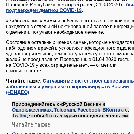
Народной Республики, у которой ранее, 31.03.2020 г.,
бы
подтвержден диагноз COVID-19
.
«Заболевание у мамы и ребенка протекает в легкой фор
находятся в отдельной боксированной палате в инфекц
отделении, получают необходимое лечение.
Состояние остальных членов семьи, которые находятся 
наблюдением врачей в условиях инфекционного отделен
удовлетворительное, температура тела у всех нормальна
жалоб не предъявляют. Проведенные 01.04.2020 тесты
на COVID-19 у всех отрицательные», — отметили
в министерстве.
Читайте также:
Ситуация меняется: последние данн
заболевшим и умершим от коронавируса в России
(+ВИДЕО)
Присоединяйтесь к «Русской Весне» в
Одноклассниках
,
Telegram
,
Facebook
,
ВКонтакте
,
Twitter
, чтобы быть в курсе последних новостей.
Читайте также
Очаг эпидемии на севере России: Коми выходит на 4-