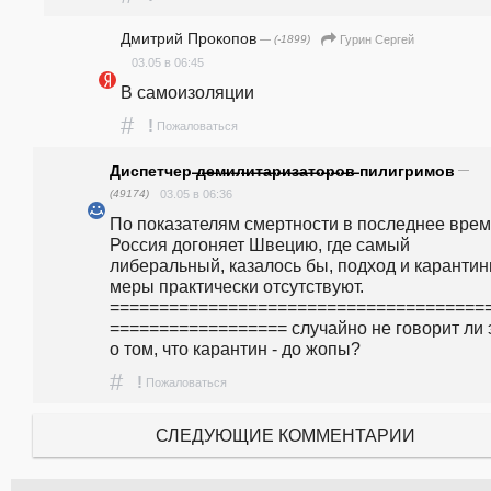
Дмитрий Прокопов
— (-1899)
Гурин Сергей
03.05 в 06:45
В самоизоляции
#
!
Пожаловаться
Диспетчер ̶д̶е̶м̶и̶л̶и̶т̶а̶р̶и̶з̶а̶т̶о̶р̶о̶в̶ пилигримов
—
(49174)
03.05 в 06:36
По показателям смертности в последнее врем
Россия догоняет Швецию, где самый 
либеральный, казалось бы, подход и карантин
меры практически отсутствуют. 
======================================
================== случайно не говорит ли э
о том, что карантин - до жопы?
#
!
Пожаловаться
СЛЕДУЮЩИЕ КОММЕНТАРИИ