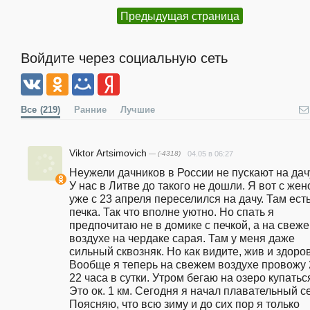
Предыдущая страница
Войдите через социальную сеть
Все
(219)
Ранние
Лучшие
Viktor Artsimovich
— (-4318)
04.05 в 06:27
Неужели дачников в России не пускают на дачу
У нас в Литве до такого не дошли. Я вот с жено
уже с 23 апреля переселился на дачу. Там есть
печка. Так что вполне уютно. Но спать я 
предпочитаю не в домике с печкой, а на свеже
воздухе на чердаке сарая. Там у меня даже 
сильный сквозняк. Но как видите, жив и здоров.
Вообще я теперь на свежем воздухе провожу 
22 часа в сутки. Утром бегаю на озеро купаться
Это ок. 1 км. Сегодня я начал плавательный се
Поясняю, что всю зиму и до сих пор я только 