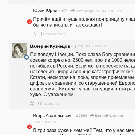
Юрий Юрий
— (26)
03.05 в 10:35
Брат Баклушин
Причём ещё и чушь полная по-принципу лишь
бы че написать, и так схавают! 
#
!
Пожаловаться
Валерий Кузнецов
— (-351)
03.05 в 09:20
По поводу Швеции. Пока слава Богу сравнение
совсем корректно, 2500 чел, против 1000 челов
погибших в России. Если же  в пересчете на д
населения  цифры вообще катастрофические.  
Кстати, несмотря на, пока, вполне приемлемые
цифры, в сравнении  со старушенцией Европой
сравнении с Китаем,  у нас  ситуация в три раз
хуже. С уважением. 
#
!
Пожаловаться
Игорь Анатольевич
— (15358)
Валерий Кузнецов
03.05 в 09:50
В три раза хуже и чем же? Тем, что у нас мен