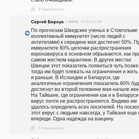
#
!
Пожаловаться
Сергей Борсук
— (4424)
03.05 в 07:48
По прогнозам Шведских ученых в Стокгольме 
коллективный иммунитет (число людей с 
антителами) к середине мая достигнет 50%. Пр
иммунитете 60% цепочки распространения 
коронавируса в основном обрываются, как при
самом жестком карантине. В других местах 
Швеции этот показатель появиться чуть позже.
тогда им будет плевать на ограничения и жить 
и раньше. В Исландии и Беларуси, где 
аналогичные ограничения показатель 60% буде
достигнут во второй половине мая-начале июн
На Тайване, где ограничения как и в Беларуси 
вирус почти не распространяется. Видимо им 
удалось определить всех носителей. Но поскол
этот вирус с людьми навсегда, у Тайваня еще в
впереди. Одна надежда на вакцину.
#
!
Пожаловаться