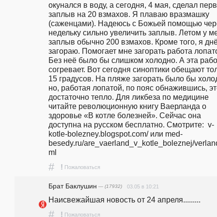
окунался в воду, а сегодня, 4 мая, сделал перв
заплыв на 20 взмахов. Я плаваю вразмашку 
(саженцами). Надеюсь с Божьей помощью чере
недельку сильно увеличить заплыв. Летом у ме
заплыв обычно 200 взмахов. Кроме того, я днё
загораю. Помогает мне загорать работа лопато
Без неё было бы слишком холодно. А эта рабо
согревает. Вот сегодня синоптики обещают тол
15 градусов. На пляже загорать было бы холод
но, работая лопатой, по пояс обнажившись, эт
достаточно тепло. Для ликбеза по медицине 
читайте революционную книгу Ваерланда о 
здоровье «В котле болезней». Сейчас она 
доступна на русском бесплатно. Смотрите:  v-
kotle-bolezney.blogspot.com/ или med-
besedy.ru/are_vaerland_v_kotle_boleznej/verlan
ml  
#
!
Пожаловаться
Брат Баклушин
— (17932)
03.05 в 10:21
Наисвежайшая новость от 24 апреля.........
#
!
Пожаловаться