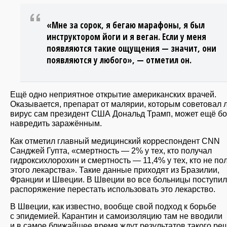
«Мне за сорок, я бегаю марафоны, я был
инструктором йоги и я веган. Если у меня
появляются такие ощущения — значит, они
появляются у любого», — отметил он.
Ещё одно неприятное открытие американских врачей.
Оказывается, препарат от малярии, которым советовал 
вирус сам президент США Дональд Трамп, может ещё б
навредить заражённым.
Как отметил главный медицинский корреспондент CNN
Санджей Гупта, «смертность — 2% у тех, кто получал
гидроксихлорохин и смертность — 11,4% у тех, кто не по
этого лекарства». Такие данные приходят из Бразилии,
Франции и Швеции. В Швеции во все больницы поступи
распоряжение перестать использовать это лекарство.
В Швеции, как известно, вообще свой подход к борьбе
с эпидемией. Карантин и самоизоляцию там не вводили
и в самое ближайшее время ждут результатов такого ре