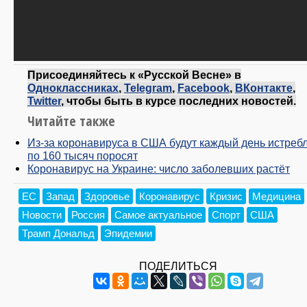
Присоединяйтесь к «Русской Весне» в
Одноклассниках
,
Telegram
,
Facebook
,
ВКонтакте
,
Twitter
, чтобы быть в курсе последних новостей.
Читайте также
Из-за коронавируса в США будут каждый день истреб
по 160 тысяч поросят
Коронавирус на Украине: число заболевших растёт
ЕС
Запад
Здоровье
Коронавирус
Кризис
Медицина
Новости
Россия
Самое актуальное
Спорт
США
Трамп Дональд
Эпидемии
ПОДЕЛИТЬСЯ