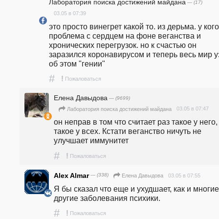
Лаборатория поиска достижений майдана
— (17)
03.05 в 07:39
это просто винегрет какой то. из дерьма. у кого 
проблема с сердцем на фоне веганства и 
хронических перегрузок. но к счастью он 
заразился коронавирусом и теперь весь мир у
об этом "гении"
#
!
Пожаловаться
Елена Давыдова
— (9699)
03.05 в 07:47
Лаборатория поиска достижений майдана
он неправ в том что считает раз такое у него, 
такое у всех. Кстати веганство ничуть не 
улучшает иммунитет
#
!
Пожаловаться
Alex Almar
— (338)
03.05 в 07:55
Елена Давыдова
Я бы сказал что еще и ухудшает, как и многие 
другие заболевания психики.
#
!
Пожаловаться