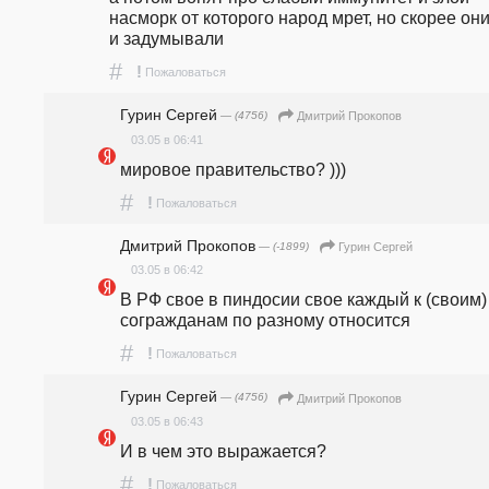
насморк от которого народ мрет, но скорее они 
и задумывали
#
!
Пожаловаться
Гурин Сергей
— (4756)
Дмитрий Прокопов
03.05 в 06:41
мировое правительство? )))
#
!
Пожаловаться
Дмитрий Прокопов
— (-1899)
Гурин Сергей
03.05 в 06:42
В РФ свое в пиндосии свое каждый к (своим) 
согражданам по разному относится
#
!
Пожаловаться
Гурин Сергей
— (4756)
Дмитрий Прокопов
03.05 в 06:43
И в чем это выражается?
#
!
Пожаловаться