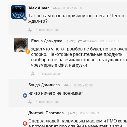
Alex Almar
— (338)
03.05 в 07:18
Так он сам назвал причину: он - веган. Чего ж о
ждал-то?
#
!
Пожаловаться
Елена Давыдова
— (9699)
03.05 в 07:51
Alex Almar
ждал что у него тромбов не будет, но это очен
спорно. Некоторые растительные продукты 
наоборот не разжижают кровь, а загущают как
чрезмерные физ. нагрузки
#
!
Пожаловаться
Банда Доминаса
— (542)
03.05 в 06:55
никто ничего не понимает
#
!
Пожаловаться
Дмитрий Прокопов
— (-1899)
03.05 в 06:39
Сперва людей пальмовым маслом и ГМО корм
а потом вопят про слабый иммунитет и злой 