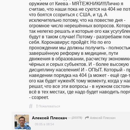
оружием от Киева - МЯТЕЖНИКИ!!!Лично я 
считаю, что наши пока не суются на 404 не пот
что боятся ссориться с США, и т.д. А 
исключительно потому, что на повестке дня - 
огромное число нерешённых вопросов. Которы
так нелегко решать и которые ого как усугубле
будут в таком случае! Потому - разгребаем пока
себя. Коронавирус пройдёт. Но по его 
прохождении мы должны получить - полностью
завершённую реформу в медицине, пути 
движения в образовании, расчистку экономики 
чёрных и серых субъектов. И - более высокую 
дисциплину населения! И - ОПЫТ. Который - пр
наведении порядка на 404 (а может - ещё где-то!
ого как будет нужен!К тому моменту, когда у нас
решат, что все эти вопросы - в нужном состояни
всё в тех местах, где надо будет наводить поря
- созреет.
#
!
Пожаловаться
Алексей Плескач
— (20378)
Алексей Плескач
09.05 в 08:54