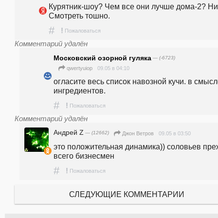
Курятник-шоу? Чем все они лучше дома-2? Нич
Смотреть тошно.
#
!
Пожаловаться
Комментарий удалён
Московский озорной гуляка
— (-6723)
09.05 в 04:10
qwertyuiop
огласите весь список навозной кучи. в смысле
ингредиентов.
#
!
Пожаловаться
Комментарий удалён
Андрей Z
— (12662)
09.05 в 03:50
Джон Ветров
это положительная динамика)) соловьев пре
всего бизнесмен
#
!
Пожаловаться
СЛЕДУЮЩИЕ КОММЕНТАРИИ