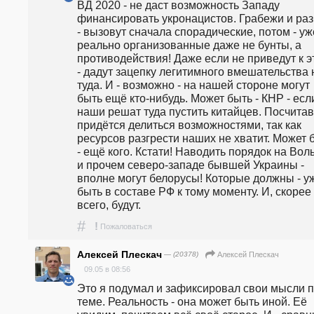
ВД 2020 - не даст возможность Западу 
финансировать укронацистов. Грабежи и раз
- вызовут сначала спорадические, потом - уже
реально организованные даже не бунты, а 
противодействия! Даже если не приведут к э
- дадут зацепку легитимного вмешательства н
туда. И - возможно - на нашей стороне могут 
быть ещё кто-нибудь. Может быть - КНР - если
наши решат туда пустить китайцев. Посчитав,
придётся делиться возможностями, так как 
ресурсов разгрести наших не хватит. Может б
- ещё кого. Кстати! Наводить порядок на Вол
и прочем северо-западе бывшей Украины - 
вполне могут белорусы! Которые должны - уж
быть в составе РФ к тому моменту. И, скорее 
всего, будут.
#
!
Пожаловаться
Алексей Плескач
— (20378)
Алексей Плескач
09.05 в 08:56
Это я подумал и зафиксировал свои мысли п
теме. Реальность - она может быть иной. Её 