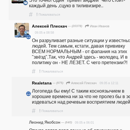
Это точно! Один "привет андрей" чего стоит-
каждый день ,сцуко в тиливизире..
#
!
Пожаловаться
Алексей Плескач
— (20378)
Иван Иванов
09.05 в 08:58
Он разруливает разные ситуации у известных
людей. Тем самым, кстати, давая прививку 
ВСЕМ НОРМАЛЬНЫМ - от фапания на этих 
"звёзд".Так, что Андрей здесь - молодец. И в 
политику он - НЕ ЛЕЗЕТ. С чего претензии?!
#
!
Пожаловаться
Realetana
— (975)
09.05 в 12:11
Алексей Плескач
Логопеда бы ему! С таким косноязычием в 
хорошие времена ни за что не пролез бы в э
издеваться над речевым восприятием люде
#
!
Пожаловаться
Леонид Якобсон
— (640)
09.05 в 06:01