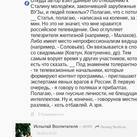
Откуда автор взял данные об отношению к 
Сталину молодёжи, закончившей зарубежные 
ВУЗы, и людей пожилых? Полагаю, что с потол
__ Статья, полагаю, - написана на коленке, за 
мин. Но это не значит, что мне нравится 
российское телевидение. Оно оглупляет 
телезрителя желтизной (например, - Малахов). 
Либо имеет место непрофессионализм ведуще
(например, - Соловьёв). Он ввязывается в спо
со свидомыми (Ковтун, Ковтуненко, др). Тем 
самым ворует время у других участников, кот
есть что сказать. __ Под знаменем толерантнос
- те телевизионные начальники, которые 
формируют контент программы, - приглашают  
экспертами явных врагов в России. В первую 
очередь, - я говору о поляках и прибалтах.  
Полагаю, - они гнусные личности, не блещущие
интеллектом. Ну и, конечно, - говорунов местно
разлива, - хоть отбавляй. А зря.
#
!
Пожаловаться
Испытай Воспитателя
— (6265)
Леонид Якобсон
09.05 в 07:07