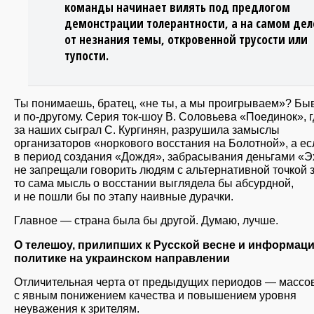
команды начинает вилять под предлогом
демонстрации толерантности, а на самом дел
от незнания темы, откровенной трусости или
тупости.
Ты понимаешь, братец, «не ты, а мы проигрываем»? Бы
и по-другому. Серия ток-шоу В. Соловьева «Поединок», 
за наших сыграл С. Кургинян, разрушила замыслы
организаторов «норкового восстания на Болотной», а ес
в период создания «Дождя», забрасывания деньгами «Э
не запрещали говорить людям с альтернативной точкой 
то сама мысль о восстании выглядела бы абсурдной,
и не пошли бы по этапу наивные дурачки.
Главное — страна была бы другой. Думаю, лучше.
О телешоу, прилипших к Русской весне и информац
политике на украинском направлении
Отличительная черта от предыдущих периодов — массо
с явным понижением качества и повышением уровня
неуважения к зрителям.