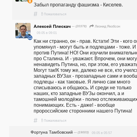
Забыл пропаганду фашизма - Киселев.
#
!
Пожаловаться
Алексей Плескач
— (20378)
Леонид Якобсон
09.05 в 09:01
Как ни странно, он - прав. Кстати! Эти - кого он
упомянул - могут быть и подлецами - тоже. И -
против Путина! НО! Они изучили внимательно
про Сталина. И - уважают. Впрочем, они могут
ненавидеть Путина, но, при этом, его уважать.
Могут так!К тому же, далеко не все, кто учился
западных ВУЗах - прозападные сами и вообщ
подлецы - как таковые. Я лично сам много 
списываюсь и общаюсь. И среди не только 
наших, кто западные ВУЗы окончил, а и 
тамошней молодёжи - полно отслеживающих 
понимающих. Есть - даже! - вообще 
пророссийские сторонники нашего Путина!
#
!
Пожаловаться
Фортуна Тамбовский
— (19003)
09.05 в 05:57