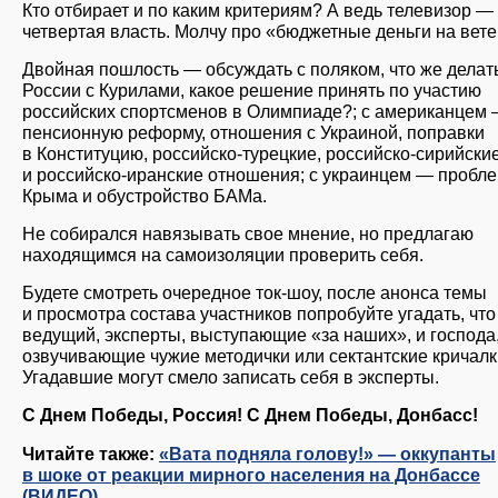
Кто отбирает и по каким критериям? А ведь телевизор —
четвертая власть. Молчу про «бюджетные деньги на вете
Двойная пошлость — обсуждать с поляком, что же делат
России с Курилами, какое решение принять по участию
российских спортсменов в Олимпиаде?; с американцем
пенсионную реформу, отношения с Украиной, поправки
в Конституцию, российско-турецкие, российско-сирийски
и российско-иранские отношения; с украинцем — пробл
Крыма и обустройство БАМа.
Не собирался навязывать свое мнение, но предлагаю
находящимся на самоизоляции проверить себя.
Будете смотреть очередное ток-шоу, после анонса темы
и просмотра состава участников попробуйте угадать, что
ведущий, эксперты, выступающие «за наших», и господа
озвучивающие чужие методички или сектантские кричалк
Угадавшие могут смело записать себя в эксперты.
С Днем Победы, Россия! С Днем Победы, Донбасс!
Читайте также:
«Вата подняла голову!» — оккупанты
в шоке от реакции мирного населения на Донбассе
(ВИДЕО)