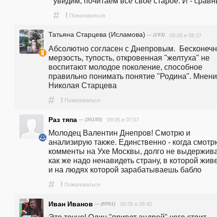
увидим, почитаем всё своё старое. И - сравн
#
!
Пожаловаться
Татьяна Старцева (Исламова)
— (193)
09.05 в 08:37
Абсолютно согласен с Днепровым.  Бесконечн
мерзость, тупость, откровенная "желтуха" не 
воспитают молодое поколение, способное 
правильно понимать понятие "Родина". Мнени
Николая Старцева
#
!
Пожаловаться
Раз тяпа
— (36195)
09.05 в 07:07
Молодец Валентин Днепров! Смотрю и 
анализирую также. Единственно - когда смотрю
комменты на Ухе Москвы, долго не выдерживаю
как же надо ненавидеть страну, в которой жив
и на людях которой зарабатываешь бабло
#
!
Пожаловаться
Иван Иванов
— (6991)
09.05 в 06:42