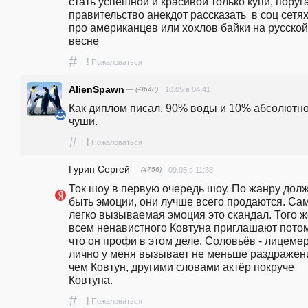
стать успешной и красивой только купи, поруга
правительство анекдот рассказать  в соц сетях,
про американцев или хохлов байки на русской 
весне
#
!
Пожаловаться
AlienSpawn
— (-3648)
10.05 в 04:41
Как диплом писал, 90% воды и 10% абсолютно
чуши.
#
!
Пожаловаться
Гурин Сергей
— (4756)
09.05 в 11:38
Ток шоу в первую очередь шоу. По жанру долж
быть эмоции, они лучше всего продаются. Сам
легко вызываемая эмоция это скандал. Того ж
всем ненавистного Ковтуна приглашают потом
что он профи в этом деле. Соловьёв - лицемер,
лично у меня вызывает не меньше раздражени
чем Ковтун, другими словами актёр покруче 
Ковтуна.
#
!
Пожаловаться