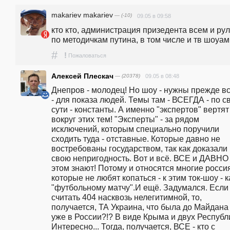
makariev makariev
— (-10)
09.05 в 09:58
кто кто, администрация призедента всем и рул
по методичкам путина, в том числе и тв шоуа
#
!
Пожаловаться
Алексей Плескач
— (20378)
09.05 в 08:48
Днепров - молодец! Но шоу - нужны прежде вс
- для показа людей. Темы там - ВСЕГДА - по св
сути - константы. А именно "экспертов" вертят 
вокруг этих тем! "Эксперты" - за рядом 
исключений, которым специально поручили 
сходить туда - отставные. Которые давно не 
востребованы государством, так как доказали 
свою непригодность. Вот и всё. ВСЕ и ДАВНО 
этом знают! Потому и относятся многие россия
которые не любят копаться - к этим ток-шоу - ка
"футбольному матчу".И ещё. Задумался. Если 
считать 404 насквозь нелегитимной, то, 
получается, ТА Украина, что была до Майдана -
уже в России?!? В виде Крыма и двух Республи
Интересно... Тогда, получается, ВСЕ - кто с 