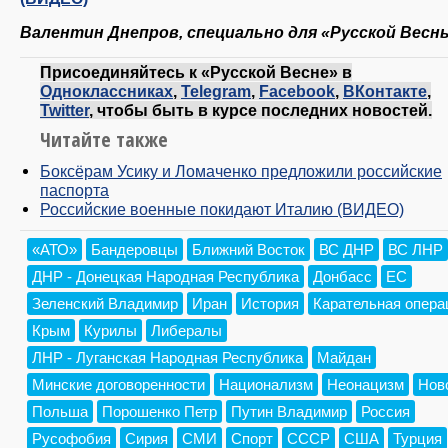
Валентин Днепров, специально для «Русской Весн
Присоединяйтесь к «Русской Весне» в
Одноклассниках
,
Telegram
,
Facebook
,
ВКонтакте
,
Twitter
, чтобы быть в курсе последних новостей.
Читайте также
Боксёрам Усику и Ломаченко предложили российские
паспорта
Российские военные покидают Италию (ВИДЕО)
«АТО»
Бандеровцы
Ближний Восток
ВС ДНР
ВС ЛНР
ДНР - Донецкая Народная Республика
Донбасс
ЕС
Зеленский Владимир
Иран
История
Карательная опера
Крым
Курилы
Либералы
ЛНР - Луганская Народная Республика
Майдан
Минские договоренности
Национализм
Неонацизм
Нов
Польша
Порошенко Петр
Путин Владимир
Россия
Русофобия
Сирия
СМИ
Спорт
СССР
США
Турция