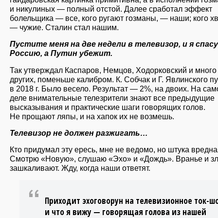
и никулиных — полный отстой. Далее сработал эффект
болельщика — все, кого ругают гозманы, — наши; кого хв
— чужие. Сталин стал нашим.
Пустите меня на две недели в телевизор, и я спасу
Россию, а Путин убежит.
Так утверждал Каспаров, Немцов, Ходорковский и много
других, поменьше калибром. К. Собчак и Г. Явлинского п
в 2018 г. Было весело. Результат — 2%, на двоих. На са
деле внимательные телезрители знают все предыдущие
высказывания и практические шаги говорящих голов.
Не прощают ляпы, и на хапок их не возмешь.
Телевизор не должен разжигать…
Кто придумал эту ересь, мне не ведомо, но штука вредна
Смотрю «Новую», слушаю «Эхо» и «Дождь». Вранье и з
зашкаливают. Жду, когда наши ответят.
Приходит эхоговорун на телевизионное ток-шо
и что я вижу — говорящая голова из нашей