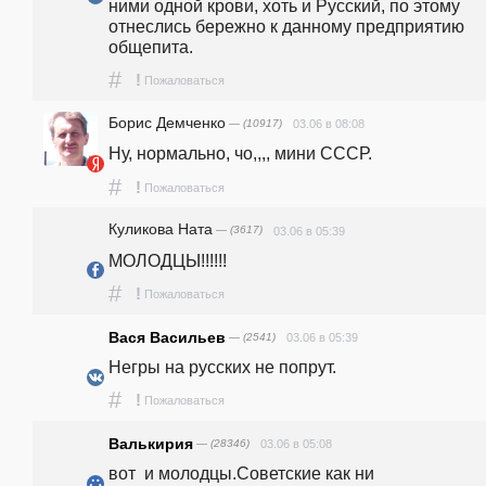
ними одной крови, хоть и Русский, по этому 
отнеслись бережно к данному предприятию 
общепита. 
#
!
Пожаловаться
Борис Демченко
— (10917)
03.06 в 08:08
Ну, нормально, чо,,,, мини СССР. 
#
!
Пожаловаться
Куликова Ната
— (3617)
03.06 в 05:39
МОЛОДЦЫ!!!!!!
#
!
Пожаловаться
Вася Васильев
— (2541)
03.06 в 05:39
Негры на русских не попрут.
#
!
Пожаловаться
Валькирия
— (28346)
03.06 в 05:08
вот  и молодцы.Советские как ни 