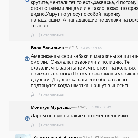
крутите,менталитет то есть,закваска,И потому 
стоят с такими лицами и в таких позах что сраз
видно.Умрут но унесут с собой парочку 
нападающих. А нападающие не дураки на рож
то лезть.
#
!
Пожаловаться
Вася Васильев
— (2541)
03.06 в 04:56
Американцы свои кабаки и магазины защитить 
смогли.  Сначала позвонили в полицию. Те 
сказали, что заняты тем, что стоят на коленях. 
приехать не могут.Потом позвонили американс
друзьям. Друзья сказали, что обязательно 
подтянутся когда шмотки  начнут выносить.
#
!
Пожаловаться
Мэйнкун Мурлыка
— (-17624)
03.06 в 00:42
Даром не нужны такие соотечественнички. 
#
!
Пожаловаться
Александр Рыбаков
— (1196)
Мэйнкун Мурлыка