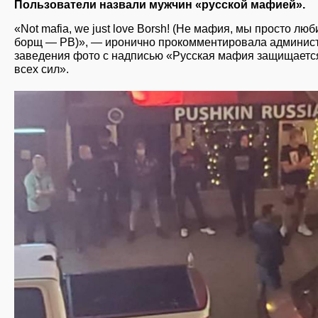
Пользователи назвали мужчин «русской мафией».
«Not mafia, we just love Borsh! (Не мафия, мы просто лю
борщ — РВ)», — иронично прокомментировала админис
заведения фото с надписью «Русская мафия защищаетс
всех сил».
russkie_v_ssha_2.jpg