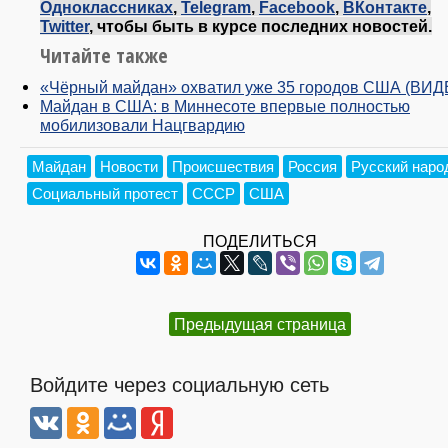
Одноклассниках
,
Telegram
,
Facebook
,
ВКонтакте
,
Twitter
, чтобы быть в курсе последних новостей.
Читайте также
«Чёрный майдан» охватил уже 35 городов США (ВИД
Майдан в США: в Миннесоте впервые полностью
мобилизовали Нацгвардию
Майдан
Новости
Происшествия
Россия
Русский наро
Социальный протест
СССР
США
ПОДЕЛИТЬСЯ
Предыдущая страница
Войдите через социальную сеть