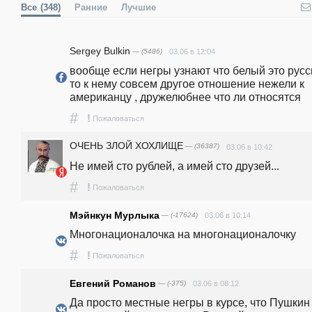
Все
(348)
Ранние
Лучшие
Sergey Bulkin
— (5486)
03.06 в 12:04
вообще если негры узнают что белый это русск
то к нему совсем другое отношение нежели к 
американцу , дружелюбнее что ли относятся
#
!
Пожаловаться
ОЧЕНЬ ЗЛОЙ ХОХЛИЩЕ
— (36387)
03.06 в 10:42
Не имей сто рублей, а имей сто друзей...
#
!
Пожаловаться
Мэйнкун Мурлыка
— (-17624)
03.06 в 10:14
Многонационалочка на многонационалочку
#
!
Пожаловаться
Евгений Романов
— (-375)
03.06 в 08:12
Да просто местные негры в курсе, что Пушкин 