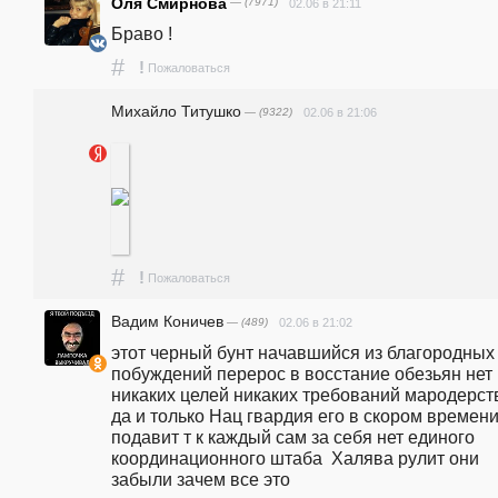
Оля Смирнова
— (7971)
02.06 в 21:11
Браво !
#
!
Пожаловаться
Михайло Титушко
— (9322)
02.06 в 21:06
#
!
Пожаловаться
Вадим Коничев
— (489)
02.06 в 21:02
этот черный бунт начавшийся из благородных 
побуждений перерос в восстание обезьян нет 
никаких целей никаких требований мародерств
да и только Нац гвардия его в скором времени
подавит т к каждый сам за себя нет единого 
координационного штаба  Халява рулит они 
забыли зачем все это