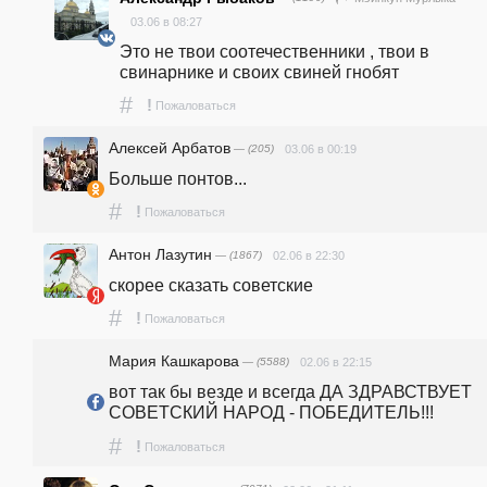
03.06 в 08:27
Это не твои соотечественники , твои в 
свинарнике и своих свиней гнобят
#
!
Пожаловаться
Алексей Арбатов
— (205)
03.06 в 00:19
Больше понтов... 
#
!
Пожаловаться
Антон Лазутин
— (1867)
02.06 в 22:30
скорее сказать советские 
#
!
Пожаловаться
Мария Кашкарова
— (5588)
02.06 в 22:15
вот так бы везде и всегда ДА ЗДРАВСТВУЕТ 
СОВЕТСКИЙ НАРОД - ПОБЕДИТЕЛЬ!!!
#
!
Пожаловаться