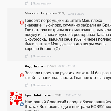
#
!
Пожаловаться
Михайло Титушко
— (9322)
02.06 в 21:00
Говорят, погромщики из штата Мэн, плохо 
знающие Нью-Йорк, случайно забрели на Брайтон.
Где натёрли витрины всех магазинов, вымыли 
посуду и вынесли мусор в ресторанах Tatiana и
Skovorodka,  выбили себе зубы и через полчас
были в штате Мэн, доказав что негры очень 
хорошо бегают. (С)
#
!
Пожаловаться
Дед Пихто
— (37760)
02.06 в 20:50
Зассали просто на русских тявкать. И без разн
какой ты национальности. Главное кто ты в ду
#
!
Пожаловаться
Igor Batetnikov
— (1846)
02.06 в 20:50
Настоящий Советский народ, обосновавшийся
Штатах.Вот такие люди и выиграли ВОВ!!У них 