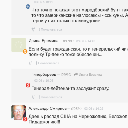
03.06 в 18:19
Что точно показал этот мародёрский бунт, так 
то что американские наглосаксы - ссыкуны. А
герои у них только голливудские. 
#
!
Пожаловаться
Ирина Еремина
— (95706)
03.06 в 14:43
Если будет гражданская, то и генеральский чин
полк-ку Тр-пенко тоже обеспечен...
#
!
Пожаловаться
Гипербореец
— (56995)
Ирина Еремина
03.06 в 16:05
Генерал-лейтенанта заслужит сразу. 
#
!
Пожаловаться
Александр Смирнов
— (20824)
03.06 в 14:02
Даешь распад США на Черножопию, Беложопи
Пидаржопию!!!