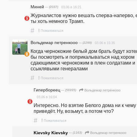
Миней
— (2037)
03.06 в 16:21
Журналистов нужно вешать сперва-наперво, е
ты хоть немного Трамп.
#
!
Пожаловаться
Вольдемар петренкооо
— (2299)
03.06 в 15:35
Когда чернокожие белый дом брать будут хотел
бы посмотреть и поприкалываться над хором 
сдающимися чернокожим в плен солдатами и 
ссыклявыми генералами
#
!
Пожаловаться
Гипербореец
— (56995)
Вольдемар петренкооо
03.06 в 16:04
Интересно. Но взятие Белого дома ни к чему 
приведёт. Ну, возьмут, а потом что? 
#
!
Пожаловаться
Kievsky Kievsky
— (1163)
Вольдемар петренкооо