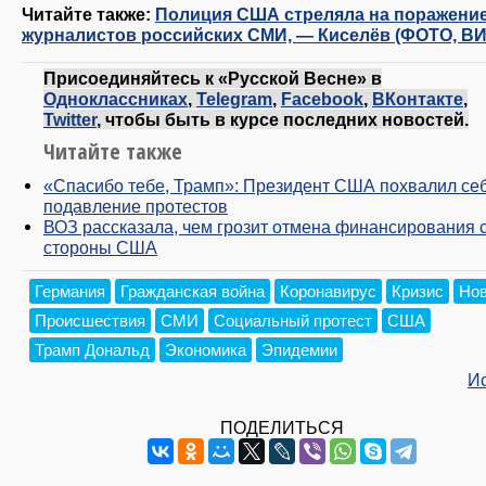
Читайте также:
Полиция США стреляла на поражение
журналистов российских СМИ, — Киселёв (ФОТО, В
Присоединяйтесь к «Русской Весне» в
Одноклассниках
,
Telegram
,
Facebook
,
ВКонтакте
,
Twitter
, чтобы быть в курсе последних новостей.
Читайте также
«Спасибо тебе, Трамп»: Президент США похвалил себ
подавление протестов
ВОЗ рассказала, чем грозит отмена финансирования 
стороны США
Германия
Гражданская война
Коронавирус
Кризис
Нов
Происшествия
СМИ
Социальный протест
США
Трамп Дональд
Экономика
Эпидемии
И
ПОДЕЛИТЬСЯ