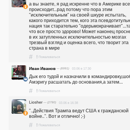
а вы знаете, я рад искренне что в Америке все 
происходит...рад потому что пора этим 
"исключительным" на своей шкуре испытать, 
какого приходится тем, кого эта псевдотитульн
нация так старательно "одерьмокрачивает"...та
что все просто здорово! Может наконец просне
в их затупленных исключительностью мозгах 
трезвый взгляд и оценка всего, что творит эта 
страна в мире
#
!
Пожаловаться
Иван Иванов
— (6991)
03.06 в 17:30
Дык его тудой и назначили в командировку,шоб
Амэригу расшатать до основания,а затем...
#
!
Пожаловаться
Liosher
— (2780)
03.06 в 16:38
"..Действия Трампа ведут США к гражданской 
войне..". Вот и отлично! ;-)
#
!
Пожаловаться