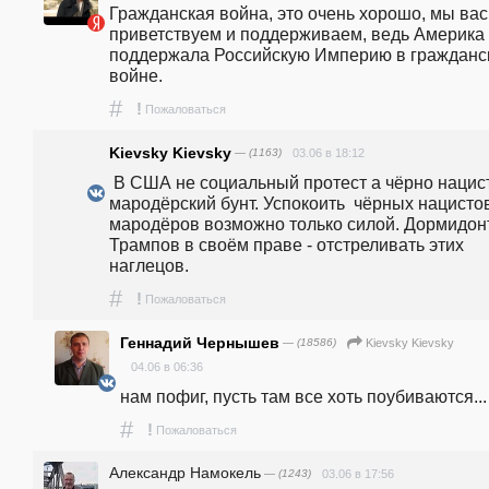
Гражданская война, это очень хорошо, мы вас 
приветствуем и поддерживаем, ведь Америка 
поддержала Российскую Империю в гражданск
войне. 
#
!
Пожаловаться
Kievsky Kievsky
— (1163)
03.06 в 18:12
 В США не социальный протест а чёрно нацисткий 
мародёрский бунт. Успокоить  чёрных нацистов
мародёров возможно только силой. Дормидонт
Трампов в своём праве - отстреливать этих 
наглецов.
#
!
Пожаловаться
Геннадий Чернышев
— (18586)
Kievsky Kievsky
04.06 в 06:36
нам пофиг, пусть там все хоть поубиваются...
#
!
Пожаловаться
Александр Намокель
— (1243)
03.06 в 17:56