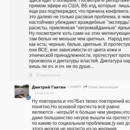
здесь идет о бoльшем. Посмотрите репортажи 
прямом эфире из США, ВБ итд, которые  лишь 
еще раз подтверждют, что причина конфликта  
это далеко не только расовая проблема, в чем 
настойчиво убеждают враждебные "эксперды"
расисты, приклеивая "негромайданные" ярлыки
Ну посмотрите хоть сами на этих митингующих 
там белых не меньше чем цветных.  Народ вес
как есть: черные, белые, цветные. И протестую
они ВСЕ, вне зависимости от цвета кожи и 
этнической принадлежности, протестуют проти
произвола и диктатуры властей. Диктатура нар
вишь ли оч. и оч. не по душе...  
#
!
Пожаловаться
Дмитрий Гаитин
— (10047)
Елена Хмельницкая
04.06 в 03:00
Ну повторила и что?Без твоих повторений вс
понятно.Но основой протеста всё равно 
являются - негры!И я больше чем уверен,что 
даже большинство негров вышли на протест 
по каким-то социальным проблемам,(у них дл
этого мозгов не хватит)а из-за желания 