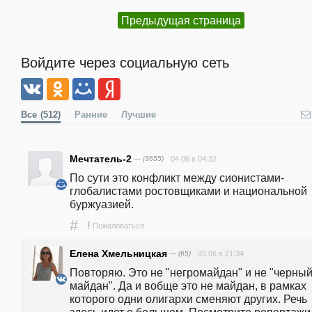
Предыдущая страница
Войдите через социальную сеть
Все
(512)
Ранние
Лучшие
Мечтатель-2
— (3655)
04.06 в 04:32
По сути это конфликт между сионистами-
глобалистами ростовщиками и национальной 
буржуазией. 
#
!
Пожаловаться
Елена Хмельницкая
— (65)
03.06 в 21:34
Повторяю. Это не "негромайдан" и не "черный
майдан". Да и вобще это не майдан, в рамках 
которого одни олигархи сменяют других. Речь 