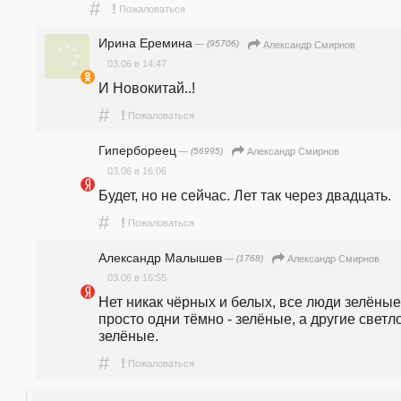
#
!
Пожаловаться
Ирина Еремина
— (95706)
Александр Смирнов
03.06 в 14:47
И Новокитай..!
#
!
Пожаловаться
Гипербореец
— (56995)
Александр Смирнов
03.06 в 16:06
Будет, но не сейчас. Лет так через двадцать. 
#
!
Пожаловаться
Александр Малышев
— (1768)
Александр Смирнов
03.06 в 16:55
Нет никак чёрных и белых, все люди зелёные,
просто одни тёмно - зелёные, а другие светло 
зелёные.
#
!
Пожаловаться