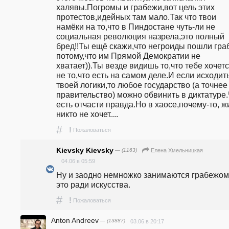
халявы.Погромы и грабежи,вот цель этих 
протестов,идейных там мало.Так что твои 
намёки на то,что в Пиндостане чуть-ли не 
социальная революция назрела,это полный 
бред!!Ты ещё скажи,что негроиды пошли граб
потому,что им Прямой Демократии не 
хватает)).Ты везде видишь то,что тебе хочется
не то,что есть на самом деле.И если исходить
твоей логики,то любое государство (а точнее 
правительство) можно обвинить в диктатуре.
есть отчасти правда.Но в хаосе,почему-то, жи
никто не хочет....
#
!
Пожаловаться
Kievsky Kievsky
— (1163)
Елена Хмельницкая
04.06 в 05:59
Ну и заодно немножко занимаются грабежом.
это ради искусства.
#
!
Пожаловаться
Anton Andreev
— (13887)
03.06 в 20:17