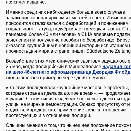
поясняет издание.
Именно среди них наблюдается больше всего случаев
заражения коронавирусом и смертей от него. И именно 
приходится сталкиваться с безработицей и понижением
социального статуса, подчёркивает немецкая газета. С н
пандемии более 40 млн человек в США впервые подали
заявления на получение пособия по безработице. Вирус
оказался крупнейшим в новейшей истории испытанием 
прочность для мира в стране, пишет Süddeutsche Zeitung
Воздействие этих «тектонических сдвигов» ощущалось 
25 мая, когда полицейский в Миннеаполисе
надавил ко
на шею 46-летнего афроамериканца Джорджа Флойд
скончавшегося примерно через девять минут.
«За этим последовали крупнейшие массовые протесты,
которые страна видела за долгое время», — продолжает
издание. Сотни тысяч людей уже несколько дней выходя
улицы на мирные демонстрации. Однако присутствуют и
поджоги, мародёрство, применение силы в отношении
протестующих и в отношении полиции.
Слышны мнения о том, что нынешнее положение похож
гражданскую войну, отмечает автор статьи. И те, кто виде