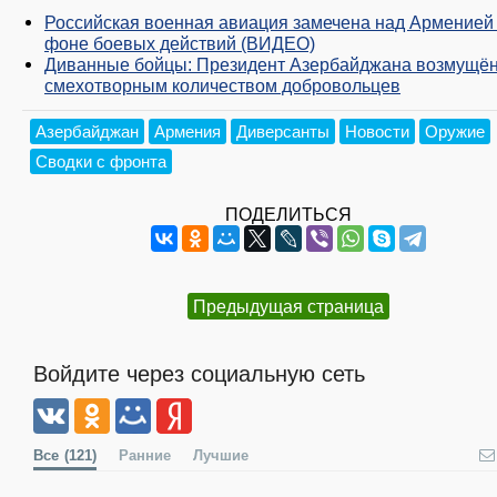
Российская военная авиация замечена над Арменией
фоне боевых действий (ВИДЕО)
Диванные бойцы: Президент Азербайджана возмущё
смехотворным количеством добровольцев
Азербайджан
Армения
Диверсанты
Новости
Оружие
Сводки с фронта
ПОДЕЛИТЬСЯ
Предыдущая страница
Войдите через социальную сеть
Все
(121)
Ранние
Лучшие