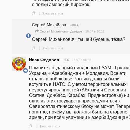
с полки амерский пирожок.
#
!
Пожаловаться
Сергей Михайлов
— (6844)
16.07 в 10:12
Сергей Михайлович Дроздов
Сергей Михайлович, ты чей будешь, тёзка?
#
!
Пожаловаться
Иван Федоров
— (78)
16.07 в 06:26
Помните созданный пиндосами ГУАМ - Грузия 
Украина + Азербайджан + Молдавия. Все эти 
страны в побрюшье России должны были 
вступить в НАТО. С учетом территориальных 
неурегулированностей (Абхазия и Северная 
Осетия, Донбасс, Карабах, Приднестровье) ни 
одно из этих государств присоедмниться к 
Североатлантическому блоку не может. Теперь
понятно, почему мы должны быть на стороне 
армян, при всём уважении к азербайджанцам
#
!
Пожаловаться