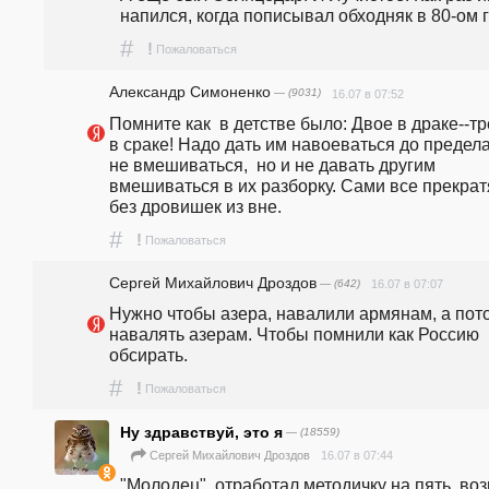
напился, когда пописывал обходняк в 80-ом г
#
!
Пожаловаться
Александр Симоненко
— (9031)
16.07 в 07:52
Помните как  в детстве было: Двое в драке--тр
в сраке! Надо дать им навоеваться до предела 
не вмешиваться,  но и не давать другим 
вмешиваться в их разборку. Сами все прекратя
без дровишек из вне.
#
!
Пожаловаться
Сергей Михайлович Дроздов
— (642)
16.07 в 07:07
Нужно чтобы азера, навалили армянам, а пото
навалять азерам. Чтобы помнили как Россию 
обсирать.
#
!
Пожаловаться
Ну здравствуй, это я
— (18559)
16.07 в 07:44
Сергей Михайлович Дроздов
"Молодец", отработал методичку на пять, воз