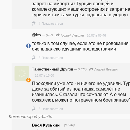
запрет на импорт из Турции овощей и 
комплектующих машиностроения и запрет на
туризм и там сами турки эндоргана вздернут
#
!
Пожаловаться
@lex
— (137)
16.07 в 06:46
Андрей Левшин
только в том случае, если это не провокация с
очень далеко идущими последствиями
#
!
Пожаловаться
Таинственный Другов
— (2776)
Андрей Левшин
16.07 в 13:00
Проходили уже это - и ничего не удавили. Тур
даже за сбитый из под тишка самолёт не 
извинилась. Сказали что сожалеют. А о чём 
сожалеют, может о потраченном боеприпасе
#
!
Пожаловаться
Комментарий удалён
Вася Кузькин
— (92934)