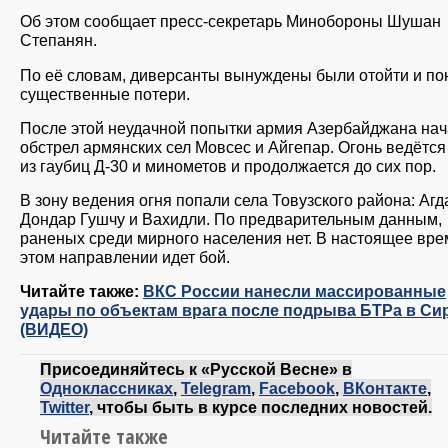
Об этом сообщает пресс-секретарь Минобороны Шушан
Степанян.
По её словам, диверсанты вынуждены были отойти и по
существенные потери.
После этой неудачной попытки армия Азербайджана на
обстрел армянских сел Мовсес и Айгепар. Огонь ведётся
из гаубиц Д-30 и минометов и продолжается до сих пор.
В зону ведения огня попали села Товузского района: Агд
Дондар Гушчу и Вахидли. По предварительным данным,
раненых среди мирного населения нет. В настоящее вре
этом направлении идет бой.
Читайте также:
ВКС России нанесли массированные
удары по объектам врага после подрыва БТРа в Си
(ВИДЕО)
Присоединяйтесь к «Русской Весне» в
Одноклассниках
,
Telegram
,
Facebook
,
ВКонтакте
,
Twitter
, чтобы быть в курсе последних новостей.
Читайте также