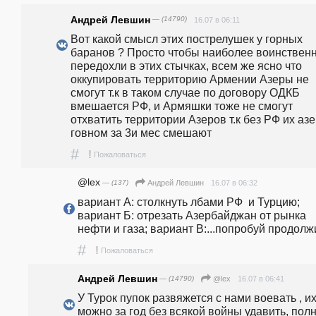
Андрей Левшин
— (14790)
16.07 в 06:11
Вот какой смысл этих пострелушек у горных 
баранов ? Просто чтобы наиболее воинственн
передохли в этих стычках, всем же ясно что 
оккупировать территорию Армении Азеры не 
смогут т.к в таком случае по договору ОДКБ 
вмешается РФ, и Армяшки тоже не смогут 
отхватить территории Азеров т.к без РФ их азе
говном за 3и мес смешают
#
!
Пожаловаться
@lex
— (137)
16.07 в 06:32
Андрей Левшин
вариант А: столкнуть лбами РФ  и Турцию; 
вариант Б: отрезать Азербайджан от рынка 
нефти и газа; вариант В:...попробуй продолж
#
!
Пожаловаться
Андрей Левшин
— (14790)
16.07 в 06:41
@lex
У Турок пупок развяжется с нами воевать , их
можно за год без всякой войны удавить, полн