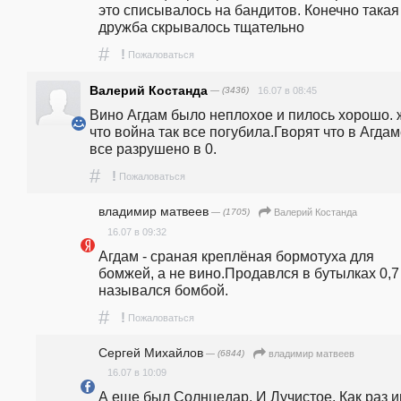
это списывалось на бандитов. Конечно такая 
дружба скрывалось тщательно
#
!
Пожаловаться
Валерий Костанда
— (3436)
16.07 в 08:45
Вино Агдам было неплохое и пилось хорошо. ж
что война так все погубила.Гворят что в Агдам
все разрушено в 0. 
#
!
Пожаловаться
владимир матвеев
— (1705)
Валерий Костанда
16.07 в 09:32
Агдам - сраная креплёная бормотуха для 
бомжей, а не вино.Продавлся в бутылках 0,7 
назывался бомбой.
#
!
Пожаловаться
Сергей Михайлов
— (6844)
владимир матвеев
16.07 в 10:09
А еще был Солнцедар. И Лучистое. Как раз и