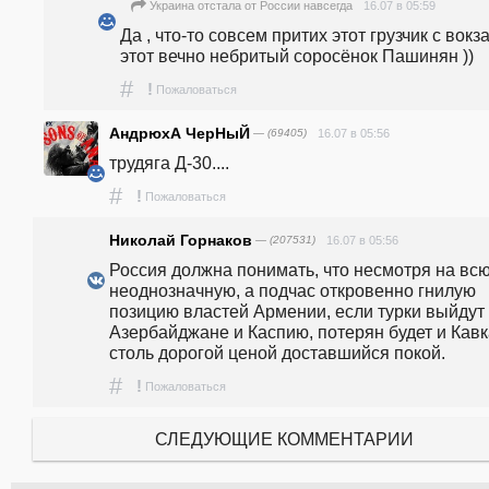
16.07 в 05:59
Украина отстала от России навсегда
Да , что-то совсем притих этот грузчик с вокзал
этот вечно небритый соросёнок Пашинян ))
#
!
Пожаловаться
АндрюхА ЧерНыЙ
— (69405)
16.07 в 05:56
трудяга Д-30....
#
!
Пожаловаться
Николай Горнаков
— (207531)
16.07 в 05:56
Россия должна понимать, что несмотря на всю
неоднозначную, а подчас откровенно гнилую 
позицию властей Армении, если турки выйдут к
Азербайджане и Каспию, потерян будет и Кавка
столь дорогой ценой доставшийся покой.
#
!
Пожаловаться
СЛЕДУЮЩИЕ КОММЕНТАРИИ