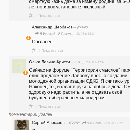
смертную казнь даже за измену родине, за 5-10
лет порядок установится железный.
#
!
Пожаловаться
Александр Щербаков
— (29462)
23.08 в 13:24
Я ₽усский - Я Горжусь
Согласен .
#
!
Пожаловаться
Ольга Левина-Кристи
— (2743)
23.08 в 12:49
Сейчас на форуме "Территория смыслов" паре
один предложение Лаврову внёс- о создании 
молодежной организации ОДКБ. Я считаю,- ура
Наконец-то , и флаг в руки на добрые дела. См
здоровую надо растить, а не отдавать своё 
будущее либеральным мародёрам. 
#
!
Пожаловаться
Комментарий удалён
Сергей Алексеев
— (70049)
23.08 в 12:22
Will Good