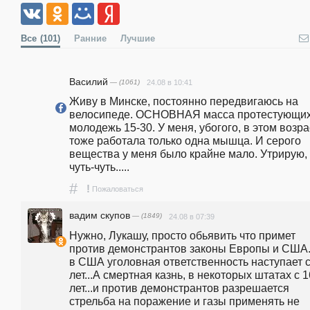
Все
(101)
Ранние
Лучшие
Василий
— (1061)
24.08 в 10:41
Живу в Минске, постоянно передвигаюсь на 
велосипеде. ОСНОВНАЯ масса протестующих
молодежь 15-30. У меня, убогого, в этом возра
тоже работала только одна мышца. И серого 
вещества у меня было крайне мало. Утрирую, 
чуть-чуть.....
#
!
Пожаловаться
вадим скупов
— (1849)
24.08 в 07:39
Нужно, Лукашу, просто обьявить что примет 
против демонстрантов законы Европы и США..
в США уголовная ответственность наступает с 
лет...А смертная казнь, в некоторых штатах с 16
лет...и против демонстрантов разрешается 
стрельба на поражение и газы применять не 