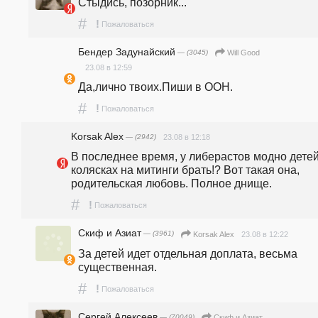
Стыдись, позорник...
#
!
Пожаловаться
Бендер Задунайский
— (3045)
Will Good
23.08 в 12:59
Да,лично твоих.Пиши в ООН.
#
!
Пожаловаться
Korsak Alex
— (2942)
23.08 в 12:18
В последнее время, у либерастов модно детей 
колясках на митинги брать!? Вот такая она, 
родительская любовь. Полное днище.
#
!
Пожаловаться
Скиф и Азиат
— (3961)
23.08 в 12:22
Korsak Alex
За детей идет отдельная доплата, весьма 
существенная.
#
!
Пожаловаться
Сергей Алексеев
— (70049)
Скиф и Азиат