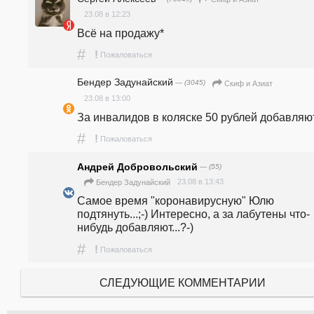
23.08 в 12:23
Всё на продажу*
#
!
Пожаловаться
Бендер Задунайский
— (3045)
Скиф и Азиат
23.08 в 13:00
За инвалидов в коляске 50 рублей добавляю
#
!
Пожаловаться
Андрей Добровольский
— (55)
23.08 в 13:43
Бендер Задунайский
Самое время "коронавирусную" Юлю 
подтянуть...;-) Интересно, а за лабутены что-
нибудь добавляют...?-)
#
!
Пожаловаться
СЛЕДУЮЩИЕ КОММЕНТАРИИ