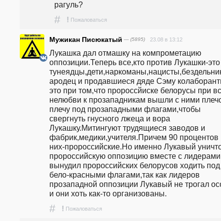
рагуль?
#
!
Пожаловаться
Мужикан Писюкатый
— (5895)
23.08 в 13:12
Лукашка дал отмашку на компрометацию 
оппозиции.Теперь все,кто против Лукашки-это 
тунеядцы,дети,наркоманы,нацисты,бездельни
ародец и продавшиеся дяде Сэму колаборант
это при том,что пророссйиске белорусы при вс
нелюбви к прозападникам вышли с ними плечо
плечу под прозападными флагами,чтобы 
свергнуть гнусного лжеца и вора 
Лукашку.Митингуют трудящиеся заводов и 
фабрик,медики,учителя.Причем 90 процентов и
них-пророссийские.Но именно Лукавый уничто
пророссийскую оппозицию вместе с лидерами,
вынудил пророссийских белорусов ходить под 
бело-красными флагами,так как лидеров 
прозападной оппозиции Лукавый не трогал осо
и они хоть как-то организованы.
#
!
Пожаловаться