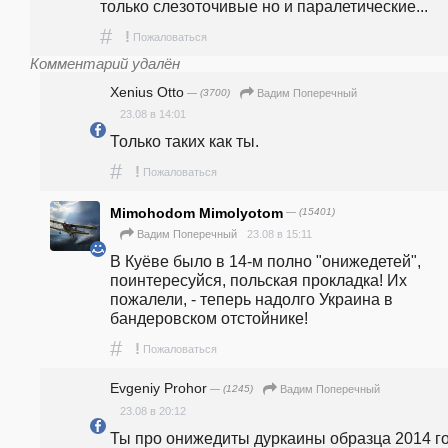
только слезоточивые но и паралетические...
#
!
Пожаловаться
Комментарий удалён
Xenius Otto
— (3700)
Вадим Поперечный
23.08 в 14:01
Только таких как ты.
#
!
Пожаловаться
Mimohodom Mimolyotom
— (15401)
23.08 в 15:11
Вадим Поперечный
В Куёве было в 14-м полно "онижедетей", 
поинтересуйся, польская прокладка! Их 
пожалели, - теперь надолго Украина в 
бандеровском отстойнике!
#
!
Пожаловаться
Evgeniy Prohor
— (1245)
Вадим Поперечный
23.08 в 20:12
Ты про онижедиты дуркаины образца 2014 год