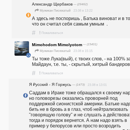
Александр Щербаков
— (29462)
23.08 в 13:22
Мужикан Писюкатый
А здесь не поспоришь , Батька виноват и в том
что он считал себя самым умным  .
#
!
Пожаловаться
Mimohodom Mimolyotom
— (15401)
23.08 в 15:15
Мужикан Писюкатый
Ты тоже Лука(вый), с твоих слов, - на 100% за
Майдаун, т.е. ты, - скрытый, хитрый бандеров
#
!
Пожаловаться
Я ₽усский - Я Горжусь
— (1473)
23.08 в 13:01
Саддам в Ираке тоже обращался к своему наро
но головорезы оказались проворней под 
поддержкой сионистской америки. Батьке надо
бить не в бровь а в глаз, чтоб нейтрализовать 
"говорящую голову" и не слушать а действоват
тогда и порядок вернется. А нам надо взять в 
пример у белорусов или просто возродить 