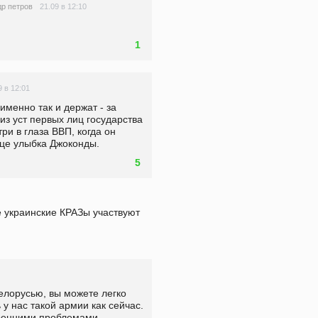
21.09 в 12:10
р петров
1
9 в 12:01
менно так и держат - за 
з уст первых лиц государства 
ри в глаза ВВП, когда он 
лице улыбка Джоконды.
5
 украинские КРАЗы участвуют 
елорусью, вы можете легко 
 у нас такой армии как сейчас. 
тренними проблемами. 