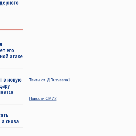
дерного
я
ет его
ной атаке
т в новую
Твиты от @Rusvesna1
удару
ляется
Новости СМИ2
кать
 а снова