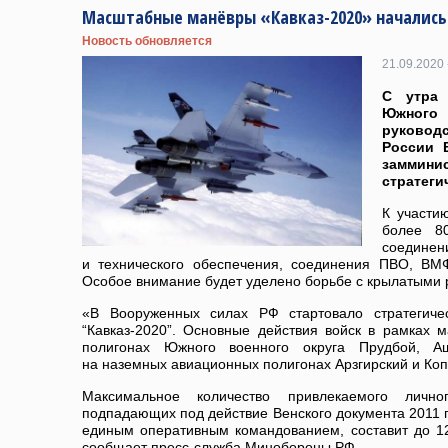
Масштабные манёвры «Кавказ-2020» начались 
Новость обновляется
21.09.2020 
С утра 
Южного
руководс
России 
заммин
стратеги
К участи
более 8
соединен
и технического обеспечения, соединения ПВО, ВМ
Особое внимание будет уделено борьбе с крылатыми 
«В Вооруженных силах РФ стартовало стратегиче
“Кавказ-2020”. Основные действия войск в рамках 
полигонах Южного военного округа Прудбой, А
на наземных авиационных полигонах Арзгирский и Ко
Максимальное количество привлекаемого лично
подпадающих под действие Венского документа 2011 г
единым оперативным командованием, составит до 1
сообщает пресс-служба Минобороны РФ.