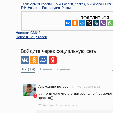
Теги:
Армия России
ВМФ России
Кавказ
Минобороны РФ
РФ
Новости
Росгвардия
Россия
ПОДЕЛИТЬСЯ
Новости СМИ2
Новости МирТесен
Войдите через социальную сеть
Все
(354)
Ранние
Лучшие
Александр петров
— (11987)
21.09 в 11:23
а я то думаю что это три звена по 4 самолет
красота))
#
!
Ответить
Пожаловаться