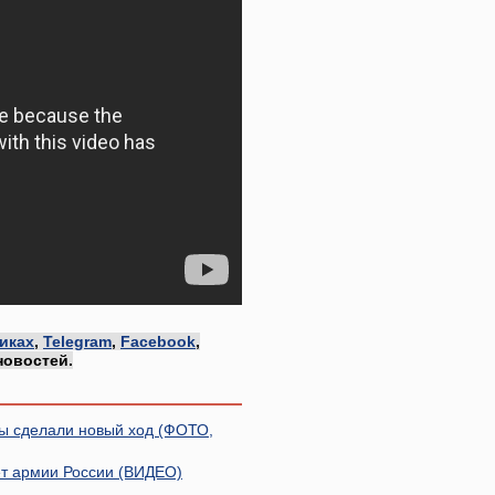
иках
,
Telegram
,
Facebook
,
новостей.
ы сделали новый ход (ФОТО,
ет армии России (ВИДЕО)