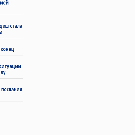
бией
деш стала
м
 конец
 ситуации
еву
 послания