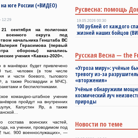
на юге России (+ВИДЕО)
Русвесна: помощь До
- 12:29
19.05.2026 00:30
100 рублей от каждого спа
21 сентября на полигонах
жизней наших бойцов (В
 военного округа под
твом начальника Генштаба ВС
Валерия Герасимова (первый
истра обороны) начались
Русская Весна — the F
ческие учения «Кавказ-2020».
ю в манёврах будет привлечено
«Угроза миру»: учёные бь
0 тыс. человек (в том числе
тревогу из-за разрушител
ия и части боевого, тылового
«вторжения»
Ф, а также Росгвардии и МЧС).
ракетами и беспилотниками.
Учёные обнаружили мощ
космический луч неизвест
ское командно-штабное учение
природы
манёвров пройдут на внутренних
шулук, Капустин Яр, а также
панской…
Новости по теме
го состава воинских частей,
ода, на учении, проводимом под
2 тыс. 900 военнослужащих», —