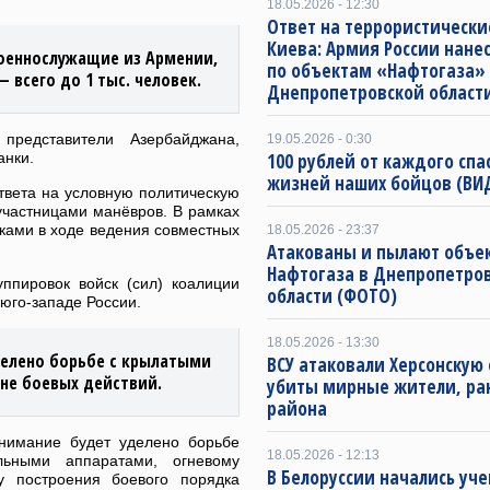
18.05.2026 - 12:30
Ответ на террористически
Киева: Армия России нане
военнослужащие из Армении,
по объектам «Нафтогаза»
 всего до 1 тыс. человек.
Днепропетровской област
представители Азербайджана,
19.05.2026 - 0:30
анки.
100 рублей от каждого спа
жизней наших бойцов (ВИ
твета на условную политическую
участницами манёвров. В рамках
сками в ходе ведения совместных
18.05.2026 - 23:37
Атакованы и пылают объе
Нафтогаза в Днепропетро
ппировок войск (сил) коалиции
области (ФОТО)
юго-западе России.
18.05.2026 - 13:30
делено борьбе с крылатыми
ВСУ атаковали Херсонскую 
не боевых действий.
убиты мирные жители, ра
района
внимание будет уделено борьбе
18.05.2026 - 12:13
ьными аппаратами, огневому
В Белоруссии начались уч
у построения боевого порядка