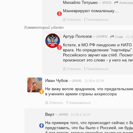
Михайло Титушко
— (9322)
Александ
Маневрируют помаленьку....
#
!
Ответить
Пожаловаться
Комментарий удалён
Артур Полозов
— (12483)
21.0
Слав
Кстати, в МО РФ пиндосию и НАТО и
врага. Но определение "партнёры" и
Российского звучит как стёб. Посмот
произносит это слово - у него на 
#
!
Ответить
Пожаловаться
Иван Чубов
— (2416)
21.09 в 10:39
Не вижу вопле зрадников, что предательские
в учениях армии страны аххрессора
#
!
Ответить
Пожаловаться
Вирт
— (9395)
21.09 в 10:27
На примере того, что происходит сейчас с Б
представить, что бы было с Россией, не будь
А вот теперь можно спокойно заняться вну