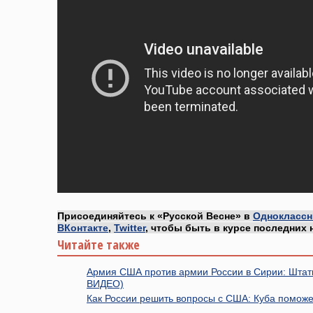
Присоединяйтесь к «Русской Весне» в
Одноклассн
ВКонтакте
,
Twitter
, чтобы быть в курсе последних 
Читайте также
Армия США против армии России в Сирии: Штат
ВИДЕО)
Как России решить вопросы с США: Куба помож