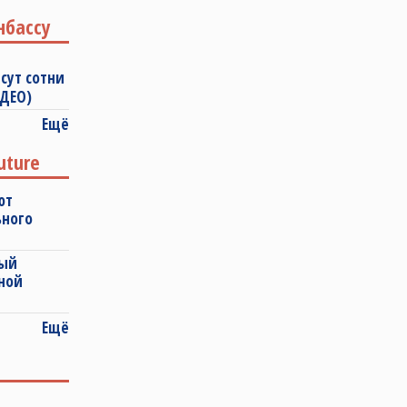
нбассу
сут сотни
ИДЕО)
Ещё
uture
ют
ьного
ный
ной
Ещё