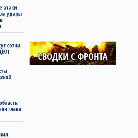
е атаки
сла удары
 в
и
сут сотни
ДЕО)
кты
вской
область:
нен глава
ения