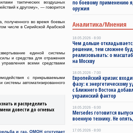
по боевому применению я
илами тактических воздушных
ействий к другому», — говорится
оружия
а, полученного во время боевых
Аналитика/Мнения
том числе в Сирийской Арабской
18.05.2026 - 8:00
Чем дольше откладываетс
решение, тем сложнее буд
звертывание единой системы
реализовывать: о масштаб
силы и средства для отражения
на Москву
и управления всеми средствами
18.05.2026 - 7:00
Европейский кризис входи
имодействия с прикрываемыми
 и системы автоматизированного
фазу: к энергетическому 
с Ближнего Востока добав
украинский фактор
знать и распределить
18.05.2026 - 6:00
емени довести до огневых
Mersedes готовится выпус
военную технику. Не опять,
17.05.2026 - 8:00
рельба и газ, ОМОН отступает