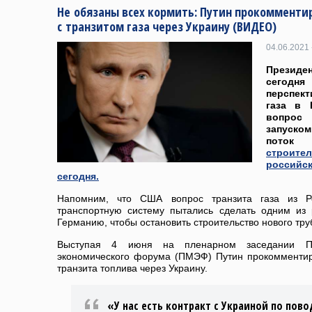
Не обязаны всех кормить: Путин прокомменти
с транзитом газа через Украину (ВИДЕО)
04.06.2021 
Президе
сегод
перспек
газа в 
вопрос
запуск
пото
строит
россий
сегодня.
Напомним, что США вопрос транзита газа из Ро
транспортную систему пытались сделать одним из
Германию, чтобы остановить строительство нового тр
Выступая 4 июня на пленарном заседании Пет
экономического форума (ПМЭФ) Путин прокомменти
транзита топлива через Украину.
«У нас есть контракт с Украиной по пов