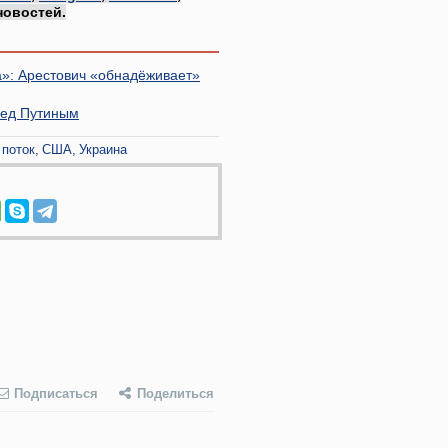
новостей.
та»: Арестович «обнадёживает»
ред Путиным
 поток
США
Украина
Подписаться
Поделиться