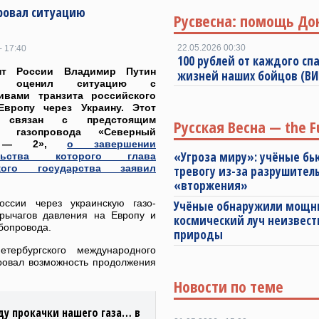
ровал ситуацию
Русвесна: помощь До
22.05.2026 00:30
- 17:40
100 рублей от каждого спа
нт России Владимир Путин
жизней наших бойцов (В
ня оценил ситуацию с
тивами транзита российского
Европу через Украину. Этот
 связан с предстоящим
Русская Весна — the F
ом газопровода «Северный
к — 2»,
о завершении
«Угроза миру»: учёные бь
ельства которого глава
ского государства заявил
тревогу из-за разрушител
«вторжения»
ссии через украинскую газо-
Учёные обнаружили мощ
 рычагов давления на Европу и
космический луч неизвест
убопровода.
природы
ербургского международного
ровал возможность продолжения
Новости по теме
оду прокачки нашего газа… в