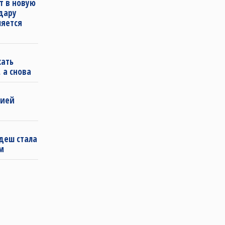
т в новую
удару
ляется
кать
 а снова
бией
деш стала
м