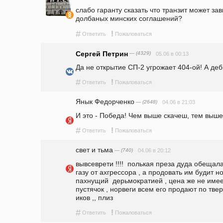
слабо гаранту сказать что транзит может за
долбаных минских соглашений?
#
!
Ответить
Пожаловаться
Сергей Петрин
— (4329)
05.06 в 00:13
Да не открытие СП-2 угрожает 404-ой! А деб
#
!
Ответить
Пожаловаться
Янык Федорченко
— (2648)
04.06 в 21:03
И это - Победа! Чем выше скачеш, тем выше 
#
!
Ответить
Пожаловаться
свет и тьма
— (740)
04.06 в 20:12
вывсеврети !!!!  полькая преза дуда обещал
газу от ахгрессора , а продовать им будит но
пахнущий  дерьмократией , цена же не имеет
пустячок , норвеги всем его продают по твер
иков ,, плиз 
#
!
Ответить
Пожаловаться