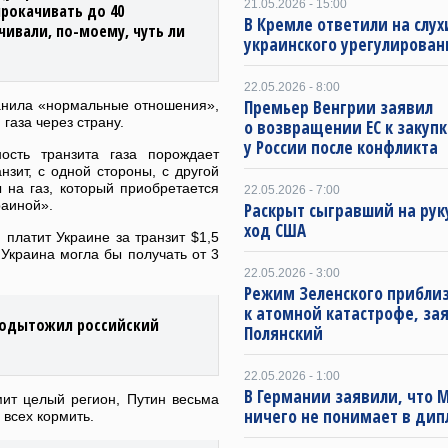
21.05.2026 - 15:00
рокачивать до 40
В Кремле ответили на слух
чивали, по-моему, чуть ли
украинского урегулирован
22.05.2026 - 8:00
Премьер Венгрии заявил
ранила «нормальные отношения»,
газа через страну.
о возвращении ЕС к закупк
у России после конфликта
ость транзита газа порождает
нзит, с одной стороны, с другой
 на газ, который приобретается
22.05.2026 - 7:00
раиной».
Раскрыт сыгравший на рук
ход США
 платит Украине за транзит $1,5
Украина могла бы получать от 3
22.05.2026 - 3:00
Режим Зеленского приблиз
к атомной катастрофе, за
подытожил российский
Полянский
22.05.2026 - 1:00
В Германии заявили, что 
мит целый регион, Путин весьма
ничего не понимает в ди
 всех кормить.