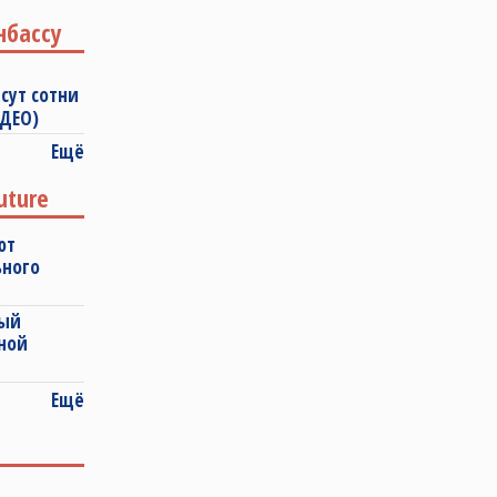
нбассу
сут сотни
ИДЕО)
Ещё
uture
ют
ьного
ный
ной
Ещё