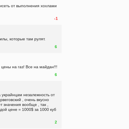
висеть от выполнения хохлами 
-1
илы, которые там рулят.
6
цены на газ! Все на майдан!!! 
6
а украйнцам незалежность от 
рвеговский , очень вкусно 
 значения вообще , так , 
дой цене = 1000$ за 1000 куб 
2