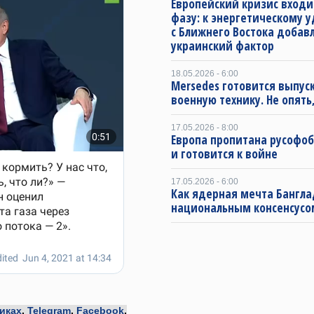
Европейский кризис входи
фазу: к энергетическому 
с Ближнего Востока добав
украинский фактор
18.05.2026 - 6:00
Mersedes готовится выпус
военную технику. Не опять,
17.05.2026 - 8:00
Европа пропитана русофо
и готовится к войне
17.05.2026 - 6:00
Как ядерная мечта Бангла
национальным консенсусо
иках
,
Telegram
,
Facebook
,