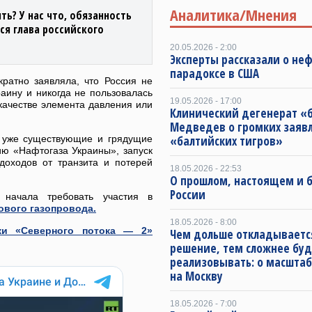
Аналитика/Мнения
ь? У нас что, обязанность
ся глава российского
20.05.2026 - 2:00
Эксперты рассказали о не
парадоксе в США
кратно заявляла, что Россия не
раину и никогда не пользовалась
19.05.2026 - 17:00
качестве элемента давления или
Клинический дегенерат «
Медведев о громких заяв
т уже существующие и грядущие
«балтийских тигров»
ию «Нафтогаза Украины», запуск
доходов от транзита и потерей
18.05.2026 - 22:53
О прошлом, настоящем и
России
 начала требовать участия в
ового газопровода.
18.05.2026 - 8:00
ки «Северного потока — 2»
Чем дольше откладываетс
решение, тем сложнее буд
реализовывать: о масштаб
на Москву
18.05.2026 - 7:00