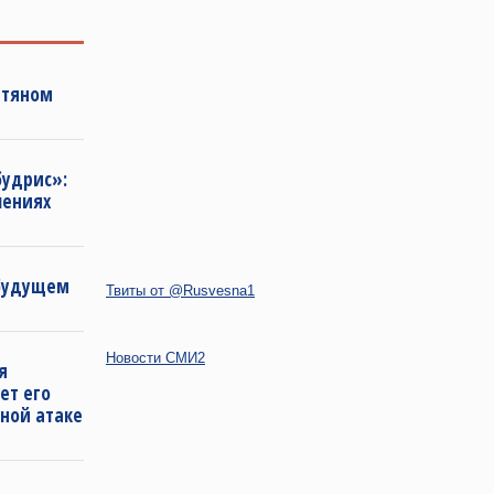
фтяном
будрис»:
лениях
 будущем
Твиты от @Rusvesna1
Новости СМИ2
я
ет его
ной атаке