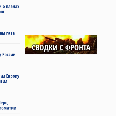
и о планах
ия
ам газа
у России
ил Европу
явил
Мерц
пломатии