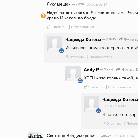
Луку мешок.
— (920)
05.06 в 07:14
Надо сделать так что бы свинопасы от Росси
хрена.И колом по балде.
#
!
Ответить
Пожаловаться
Надежда Котова
— (1807)
Луку ме
Извиняюсь, шкурка от хрена - это ч
#
!
Ответить
Пожаловаться
Andy P
— (1799)
Надежда К
ХРЕН - это корень такой, 
#
!
Ответить
Пожаловаться
Надежда Котов
05.06 в 16:48
Я чё-то вот о кор
#
!
Ответить
Пожало
Святогор Владимирович
— (2819)
05.06 в 05:56