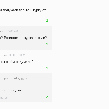
и получали только шкурку от 
3
05.06 в 08:31
шок.
ё? Резиновая шкурка, что-ли?
1
05.06 в 08:41
отова
а ты о чём подумала?
1
а
— (1807)
Andy P
не и не подумала.
2
ваться