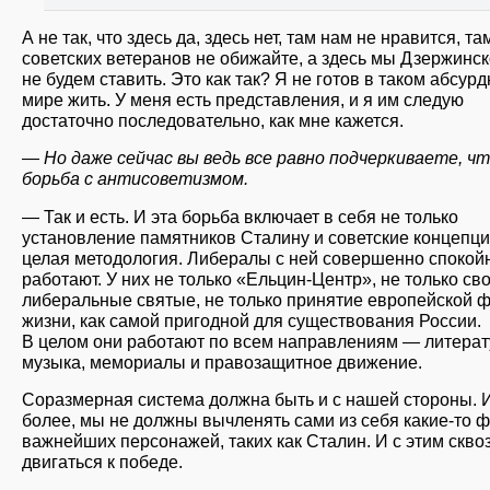
А не так, что здесь да, здесь нет, там нам не нравится, та
советских ветеранов не обижайте, а здесь мы Дзержинск
не будем ставить. Это как так? Я не готов в таком абсур
мире жить. У меня есть представления, и я им следую
достаточно последовательно, как мне кажется.
— Но даже сейчас вы ведь все равно подчеркиваете, ч
борьба с антисоветизмом.
— Так и есть. И эта борьба включает в себя не только
установление памятников Сталину и советские концепци
целая методология. Либералы с ней совершенно спокой
работают. У них не только «Ельцин-Центр», не только св
либеральные святые, не только принятие европейской
жизни, как самой пригодной для существования России.
В целом они работают по всем направлениям — литерат
музыка, мемориалы и правозащитное движение.
Соразмерная система должна быть и с нашей стороны. И
более, мы не должны вычленять сами из себя какие-то ф
важнейших персонажей, таких как Сталин. И с этим скво
двигаться к победе.