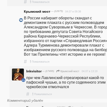
#
!
Пожаловаться
Крымский мост
— (12675)
04.07 в 09:38
В России набирает обороты скандал с 
демонтажем плаката с русским полководцем 
Александром Суворовым в Черкесске. В город
по требованию депутата Совета Ногайского 
района Карачаево-Черкесской Республики, 
избранного от партии «Справедливая Россия»,
Адлера Туркменова демонтировали плакат с 
изображением русского полководца на билборд
Вот так Прилепины чтят историю и ее героев!
#
!
Пожаловаться
Inkvisitor
— (17495)
04.07 в 13:19
Крымский мост
при чем Лавлинский отреагировал какой-то 
пафосной чушью, а по сути содеянного этим 
чуркобесом отмолчался
#
!
Пожаловаться
Комментарий удалён