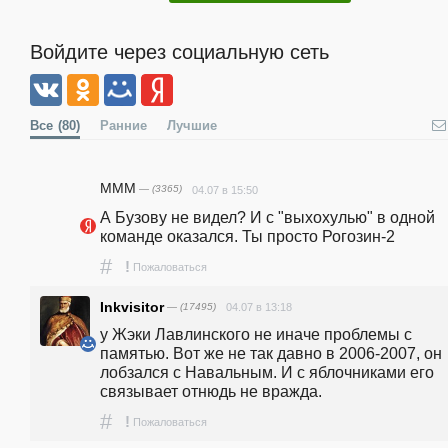
Войдите через социальную сеть
Все
(80)
Ранние
Лучшие
MMM
— (3365)
04.07 в 15:50
А Бузову не видел? И с "выхохулью" в одной 
команде оказался. Ты просто Рогозин-2
#
!
Пожаловаться
Inkvisitor
— (17495)
04.07 в 13:18
у Жэки Лавлинского не иначе проблемы с 
памятью. Вот же не так давно в 2006-2007, он 
лобзался с Навальным. И с яблочниками его 
связывает отнюдь не вражда.
#
!
Пожаловаться