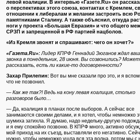
левой коалиции. В интервью «Газете.Ru» он рассказ
о перспективах этого союза, контактах с Кремлем, с
отношении к либералам и желании застроить всю Р
памятниками Сталину. А также объяснил, откуда рас
ноги у проекта «Большая Евразия» и что общего ме
СРЗП и запрещенной в РФ партией нацболов.
«Из Кремля звонят и спрашивают: чего он хочет?»
«Газета.Ru»:
Лидер КПРФ Геннадий Зюганов ждал ваш
звонка в понедельник, 28 июня. Вы созвонились? Может
рассказать, есть ли какие-то договоренности?
Захар Прилепин:
Вот вы мне сказали про это, и я вспом
что не позвонил.
— Как же так?! Ведь на кону левая коалиция, столько
разговоров было…
— Да, коалиция в планах после выборов. А сейчас все
занимаются своими делами, и я хотел, чтобы немножко э
шумиха затихла. Я думаю, надо недельку-другую подожд
и я ему спокойно позвоню. В КПРФ много, активно обсу
мой приход на их съезд, выставляли его негативно. Сей
нужно, чтобы немножко ушла вся эта волна, потом мы с