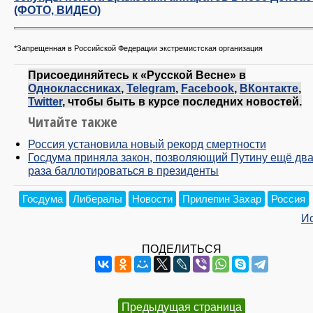
(ФОТО, ВИДЕО)
*Запрещенная в Российской Федерации экстремистская организация
Присоединяйтесь к «Русской Весне» в
Одноклассниках
,
Telegram
,
Facebook
,
ВКонтакте
,
Twitter
, чтобы быть в курсе последних новостей.
Читайте также
Россия установила новый рекорд смертности
Госдума приняла закон, позволяющий Путину ещё дв
раза баллотироваться в президенты
Госдума
Либералы
Новости
Прилепин Захар
Россия
И
ПОДЕЛИТЬСЯ
Предыдущая страница