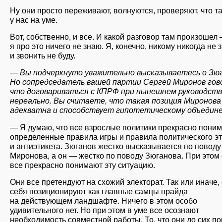
Ну они просто переживают, волнуются, проверяют, что т
у нас на уме.
Вот, собственно, и все. И какой разговор там произошел
я про это ничего не знаю. Я, конечно, никому никогда не 
и звонить не буду.
— Вы подчеркнуто уважительно высказываетесь о Зюг
Но сопредседатель вашей партии Сергей Миронов гов
что договариваться с КПРФ при нынешнем руководст
нереально. Вы считаете, что такая позиция Миронова
адекватна и способствует гипотетическому объедин
— Я думаю, что все взрослые политики прекрасно пони
определенные правила игры и правила политического эт
и антиэтикета. Зюганов жестко высказывается по поводу
Миронова, а он — жестко по поводу Зюганова. При этом
все прекрасно понимают эту ситуацию.
Они все претендуют на схожий электорат. Так или иначе,
себя позиционируют как главные самцы прайда
на действующем ландшафте. Ничего в этом особо
удивительного нет. Но при этом в уме все осознают
необходимость совместной работы. То, что они до сих по