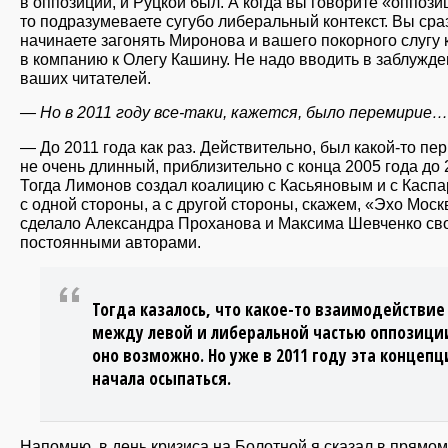
в оппозиции, и Руцкой был. А когда вы говорите «оппози
то подразумеваете сугубо либеральный контекст. Вы сра
начинаете загонять Миронова и вашего покорного слугу 
в компанию к Олегу Кашину. Не надо вводить в заблужд
ваших читателей.
— Но в 2011 году все-таки, кажется, было перемирие…
— До 2011 года как раз. Действительно, был какой-то пер
не очень длинный, приблизительно с конца 2005 года до 
Тогда Лимонов создал коалицию с Касьяновым и с Касп
с одной стороны, а с другой стороны, скажем, «Эхо Мос
сделало Александра Проханова и Максима Шевченко св
постоянными авторами.
Тогда казалось, что какое-то взаимодействие
между левой и либеральной частью оппозици
оно возможно. Но уже в 2011 году эта концепц
начала осыпаться.
Напомню, в день кризиса на Болотной я сказал в прямо