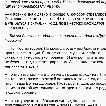
с первой зарегистрированной в России фашистской па
Как вы отреагировали на это?
— Я Ксению знаю давно и хорошо. С юмором отреагиров
Она пишет все это серьезно. И я привык уже не огорчать
а улыбаться в ситуации, когда люди жестоко расходятся
с реальностью.
— Вы продолжаете общение с партией нацболов «Дру
Россия»?
— Нет, честно говоря. По-моему, съезд у них был, они та
приняли резолюции. Я потом спросил у своих ребят, они
сказали: «Ну нормально провели». Я думаю, что эта пар
не будет никогда зарегистрирована. Да и, прямо скажем,
нет никакой партии.
Я поименно знаю, кто в этой организации находится. Там
считанное количество людей осталось от тех легендарн
имен, и дай Бог им здоровья. Пусть ребята дальше про
заниматься той деятельностью, которая приносит им рад
и удовлетворение.
Но я вас уверяю, что бóльшая часть действующего
политического актива партии «Другая Россия» — НБП*