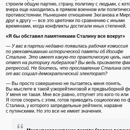
строили общую партию, страну, политику с людьми, с ко
вчера еще находились в прямом военном или политичес
противостоянии. Нынешнее отношение Зюганова и Мир
друг к другу — все это цветочки по сравнению с иными
временами, когда конфликты достигали иных степеней.
«Я бы обставил памятниками Сталину все вокруг»
— У вас в партии недавно появилась рабочая комиссия
по увековечиванию исторической памяти об Иосифе
Сталине. Это имеет какую-то практическую цель, на
ответ на риторику либералов? Вы ведь признаете фа
репрессий. Не боитесь, что прославление Сталина о
от вас социал-демократический электорат?
— Вы просто совершенно не пытаетесь меня понять.
Вы мыслите в такой узкорейтинговой и предвыборной ф
У меня не такая. Мне все равно, отпугнет это кого-то или 
Я готов спорить с этим, готов приводить социологию по 
Сталина, у которого запредельные рейтинги, наравне
с путинскими. Но это все не имеет значения.