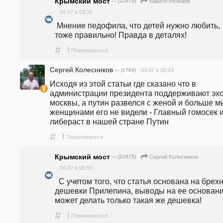
Крымский мост
— (12675)
Кирилл Незнаев
04.07 в 09:35
 Мнение педофила, что детей нужно любить, 
тоже правильно! Правда в деталях!
#
!
Пожаловаться
Сергей Колесников
— (1764)
04.07 в 08:43
Исходя из этой статьи где сказано что в 
администрации президента поддерживают эхо
москвы, а путин развелся с женой и больше мы
женщинами его не видели - Главный гомосек и
либераст в нашей стране Путин
#
!
Пожаловаться
Крымский мост
— (12675)
Сергей Колесников
04.07 в 08:59
  С учетом того, что статья основана на брехне 
дешевки Прилепина, выводы на ее основани
может делать только такая же дешевка!
#
!
Пожаловаться