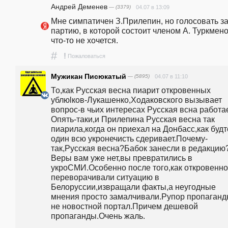
Андрей Деменев
— (3379)
04.07 в 13:09
Мне симпатичен З.Прилепин, но голосовать за
партию, в которой состоит членом А. Туркменов
что-то не хочется.
#
!
Пожаловаться
Мужикан Писюкатый
— (5895)
04.07 в 11:10
То,как Русская весна пиарит откровенных 
ублюlков-Лукашенко,Ходаковского вызывает 
вопрос-в чьих интересах Русская всна работа
Опять-таки,и Прилепина Русская весна так 
пиарила,когда он приехал на Донбасс,как будто
один всю укронечисть сдеривает.Почему-
так,Русская весна?Бабок занесли в редакцию
Веры вам уже нет,вы превратились в 
укроСМИ.Особенно после того,как откровенно 
переворачивали ситуацию в 
Белоруссии,извращали факты,а неугодные 
мнения просто замалчивали.Рупор пропаганды
не новостной портал.Причем дешевой 
пропаганды.Очень жаль.