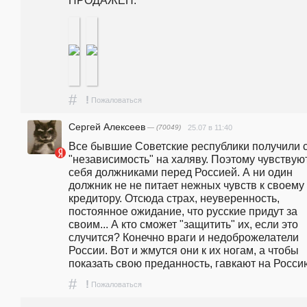
#
!
Пожаловаться
Сергей Алексеев
— (70049)
25.07 в 11:40
Все бывшие Советские республики получили с
"независимость" на халяву. Поэтому чувствуют
себя должниками перед Россией. А ни один 
должник не не питает нежных чувств к своему 
кредитору. Отсюда страх, неуверенность, 
постоянное ожидание, что русские придут за 
своим... А кто сможет "защитить" их, если это 
случится? Конечно враги и недоброжелатели 
России. Вот и жмутся они к их ногам, а чтобы 
показать свою преданность, гавкают на Росси
#
!
Пожаловаться