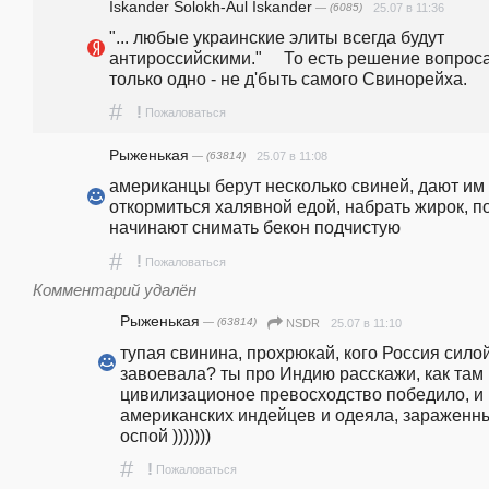
Iskander Solokh-Aul Iskander
— (6085)
25.07 в 11:36
"... любые украинские элиты всегда будут 
антироссийскими."     То есть решение вопроса
только одно - не д'быть самого Свинорейха. 
#
!
Пожаловаться
Рыженькая
— (63814)
25.07 в 11:08
американцы берут несколько свиней, дают им 
откормиться халявной едой, набрать жирок, по
начинают снимать бекон подчистую
#
!
Пожаловаться
Комментарий удалён
Рыженькая
— (63814)
25.07 в 11:10
NSDR
тупая свинина, прохрюкай, кого Россия силой
завоевала? ты про Индию расскажи, как там 
цивилизационое превосходство победило, и 
американских индейцев и одеяла, зараженны
оспой ))))))) 
#
!
Пожаловаться