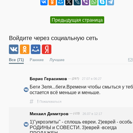
Предыдущая страница
Войдите через социальную сеть
Все
(71)
Ранние
Лучшие
Борис Герасимов
— (297)
27.07 в 06:27
Беги Зеля...беги.Времени чтобы смыться у теб
остается всё меньше и меньше.
#
!
Пожаловаться
Михаил Димитров
— (-13)
26.07 в 12:17
1)"укроэлиты" - сплошь евреи. 2)еврей - особь 
РОДИНЫ и СОВЕСТИ. 3)еврей -всегда 
ПРОДАЖЕН. 