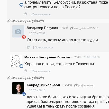
а почему элиты Белоруссии, Казахстана  тоже 
смотрят совсем не на Россию? 
#
!
Пожаловаться
Комментарий удалён
Владимир Полунин
— (623)
user_deleted357410
25.07 в 07:32
Ответ есть, потому что во власти иудеи.
#
!
Пожаловаться
Михаил Бестужев-Рюмкин
— (7002)
25.07 в 06:28
Хорошая статья, согласен с Ткачевым.
#
!
Пожаловаться
Комментарий удалён
Конрад Михельсон
— (-2303)
раф валитов
25.07 в 06:15
лука так же боится ,как и хохляцкая братва. о
при слабом ельцине мог еще что то,а при Пут
ушел бы в тень сразу после создания 