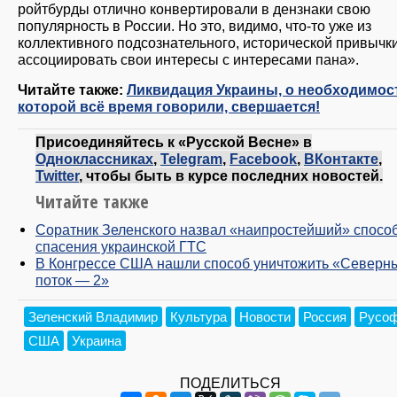
ройтбурды отлично конвертировали в дензнаки свою
популярность в России. Но это, видимо, что-то уже из
коллективного подсознательного, исторической привычк
ассоциировать свои интересы с интересами пана».
Читайте также:
Ликвидация Украины, о необходимос
которой всё время говорили, свершается!
Присоединяйтесь к «Русской Весне» в
Одноклассниках
,
Telegram
,
Facebook
,
ВКонтакте
,
Twitter
, чтобы быть в курсе последних новостей.
Читайте также
Соратник Зеленского назвал «наипростейший» спосо
спасения украинской ГТС
​В Конгрессе США нашли способ уничтожить «Северн
поток — 2»
Зеленский Владимир
Культура
Новости
Россия
Русо
США
Украина
ПОДЕЛИТЬСЯ