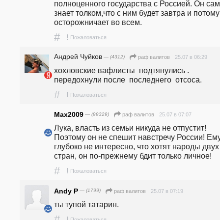
полноценного государства с Россией. Он сам 
знает толком,что с ним будет завтра и потому 
осторожничает во всем.
#
!
Пожаловаться
Андрей Чуйков
— (4312)
25.07 в 06:29
раф валитов
хохловские вафлисты  подтянулись . 
передохнули после  последнего  отсоса.
#
!
Пожаловаться
Max2009
— (99329)
25.07 в 07:07
раф валитов
Лука, власть из семьи никуда не отпустит! 
Поэтому он не спешит навстречу России! Ему
глубоко не интересно, что хотят народы двух 
стран, он по-прежнему бдит только личное!
#
!
Пожаловаться
Andy P
— (1799)
25.07 в 07:19
раф валитов
ты тупой татарин.
#
!
Пожаловаться