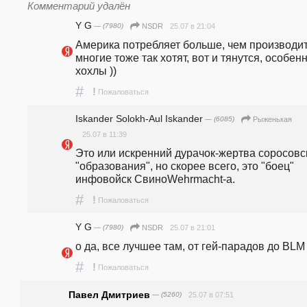
Комментарий удалён
Y G
— (7980)
25.07 в 21:04
NSDR
Америка потребляет больше, чем производит,
многие тоже так хотят, вот и тянутся, особенн
хохлы ))
#
!
Пожаловаться
Iskander Solokh-Aul Iskander
— (6085)
Рыженькая
25.07 в 11:39
Это или искренний дурачок-жертва соросовск
"образования", но скорее всего, это "боец" 
инфовойск СвиноWehrmacht-a. 
#
!
Пожаловаться
Y G
— (7980)
25.07 в 21:01
NSDR
о да, все лучшее там, от гей-парадов до BLM )
#
!
Пожаловаться
Павел Дмитриев
— (5260)
25.07 в 07:51