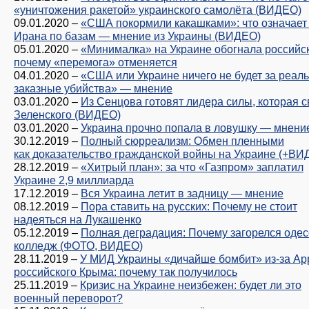
«уничтожения ракетой» украинского самолёта (ВИДЕО)
09.01.2020
–
«США покормили какашками»: что означает
Ирана по базам — мнение из Украины (ВИДЕО)
05.01.2020
–
«Минималка» на Украине обогнала российс
почему «перемога» отменяется
04.01.2020
–
«США или Украине ничего не будет за реал
заказные убийства» — мнение
03.01.2020
–
Из Сенцова готовят лидера силы, которая с
Зеленского (ВИДЕО)
03.01.2020
–
Украина прочно попала в ловушку — мнени
30.12.2019
–
Полный сюрреализм: Обмен пленными
как доказательство гражданской войны на Украине (+ВИ
28.12.2019
–
«Хитрый план»: за что «Газпром» заплатил
Украине 2,9 миллиарда
17.12.2019
–
Вся Украина летит в задницу — мнение
08.12.2019
–
Пора ставить на русских: Почему не стоит
надеяться на Лукашенко
05.12.2019
–
Полная деградация: Почему загорелся одес
колледж (ФОТО, ВИДЕО)
28.11.2019
–
У МИД Украины «дичайше бомбит» из-за App
российского Крыма: почему так получилось
25.11.2019
–
Кризис на Украине неизбежен: будет ли это
военный переворот?