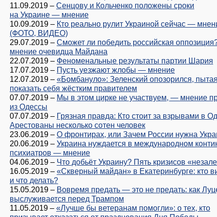
11.09.2019
–
Сенцову и Кольченко положены сроки
на Украине — мнение
10.09.2019
–
Кто реально рулит Украиной сейчас — мнен
(ФОТО, ВИДЕО)
29.07.2019
–
Сможет ли победить российская оппозиция
мнение очевидца Майдана
22.07.2019
–
Феноменальные результаты партии Шария
17.07.2019
–
Пусть уезжают жлобы — мнение
12.07.2019
–
«Бомбануло»: Зеленский опозорился, пыта
показать себя жёстким правителем
07.07.2019
–
Мы в этом цирке не участвуем, — мнение п
из Одессы
07.07.2019
–
Грязная правда: Кто стоит за взрывами в О
Арестованы несколько сотен человек
23.06.2019
–
О фронтирах, или Зачем России нужна Укр
20.06.2019
–
Украина нуждается в международном конти
психиатров — мнение
04.06.2019
–
Что добьёт Украину? Пять кризисов «незал
16.05.2019
–
«Скверный майдан» в Екатеринбурге: кто в
и что делать?
15.05.2019
–
Вовремя предать — это не предать: как Луц
выслуживается перед Трампом
11.05.2019
–
«Лучше бы ветеранам помогли»: о тех, кто