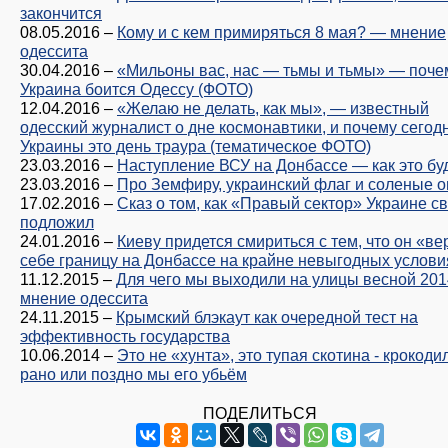
закончится
08.05.2016
–
Кому и с кем примиряться 8 мая? — мнение
одессита
30.04.2016
–
«Мильоны вас, нас — тьмы и тьмы» — поче
Украина боится Одессу (ФОТО)
12.04.2016
–
«Желаю не делать, как мы», — известный
одесский журналист о дне космонавтики, и почему сегод
Украины это день траура (тематическое ФОТО)
23.03.2016
–
Наступление ВСУ на Донбассе — как это бу
23.03.2016
–
Про Земфиру, украинский флаг и соленые 
17.02.2016
–
Сказ о том, как «Правый сектор» Украине с
подложил
24.01.2016
–
Киеву придется смириться с тем, что он «ве
себе границу на Донбассе на крайне невыгодных услови
11.12.2015
–
Для чего мы выходили на улицы весной 201
мнение одессита
24.11.2015
–
Крымский блэкаут как очередной тест на
эффективность государства
10.06.2014
–
Это не «хунта», это тупая скотина - крокоди
рано или поздно мы его убьём
ПОДЕЛИТЬСЯ