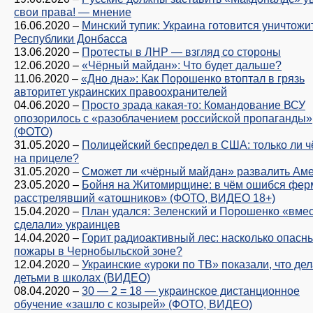
свои права! — мнение
16.06.2020
–
Минский тупик: Украина готовится уничтожи
Республики Донбасса
13.06.2020
–
Протесты в ЛНР — взгляд со стороны
12.06.2020
–
«Чёрный майдан»: Что будет дальше?
11.06.2020
–
«Дно дна»: Как Порошенко втоптал в грязь
авторитет украинских правоохранителей
04.06.2020
–
Просто зрада какая-то: Командование ВСУ
опозорилось с «разоблачением российской пропаганды»
(ФОТО)
31.05.2020
–
Полицейский беспредел в США: только ли 
на прицеле?
31.05.2020
–
Сможет ли «чёрный майдан» развалить Ам
23.05.2020
–
Бойня на Житомирщине: в чём ошибся фер
расстрелявший «атошников» (ФОТО, ВИДЕО 18+)
15.04.2020
–
План удался: Зеленский и Порошенко «вме
сделали» украинцев
14.04.2020
–
Горит радиоактивный лес: насколько опасн
пожары в Чернобыльской зоне?
12.04.2020
–
Украинские «уроки по ТВ» показали, что дел
детьми в школах (ВИДЕО)
08.04.2020
–
30 — 2 = 18 — украинское дистанционное
обучение «зашло с козырей» (ФОТО, ВИДЕО)