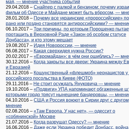
мая, — мнение участника событий
29.04.2018
–
Снайпер с палкой и бензином: почему изра
фильм об Одессе и Майдане может быть вбросом, — мн
28.01.2018
–
Почему все украинские «пророссийские» п
рано или поздно становятся антироссийскими? — мнени
06.10.2017
–
Три причины, по которым Порошенко пытае
протащить в Верховной Раде «Закон об особом статусе
Донбасса», и кто этому мешает
19.08.2017
–
Идея Новороссии, — мнение
06.08.2017
–
Какая сверхидея нужна России?
20.02.2017
–
«Евромайдан»: в чём они ошиблись? — мн
30.12.2016
–
Когда закрыты все двери: Украина между Е
и Евразией
21.12.2016
–
Кощунственный «флешмоб» неонацистов у 
российского посольства в Киеве (ФОТО)
29.11.2016
–
Не стоит осуждать Януковича — мнение
19.10.2016
–
«Подвиги» УПА напоминают обгаженные ш
которыми гордо трясут нынешние бандеровцы, — мнени
04.10.2016
–
США и Россия воюют в Сирии друг с другом
мнение
02.08.2016
–
«Там Европа. У нас нет», — одессит о
«собянинской» Москве
21.07.2016
–
Когда разрушат Одессу? — мнение
16.06.2016
–
Даже если Украина победит Донбасс, война