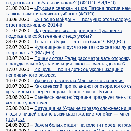
подготовка к глобальной войне? (+ФОТО, ВИДЕО)
21.08.2020
–
«Русская сварка» и шов Патона против нем
танков: памяти великого учёного (ФОТО)
13.08.2020
–
«У нас не майдан» — возмущаются белорус
ответ переживших 2014-й
31.07.2020
–
Задержание «вагнеровцев»: Лукашенко
подставили собственные спецслужбы?
23.07.2020
–
Теракт в Луцке — что это было? (ВИДЕО)
22.07.2020
–
Чудовищное шоу: что не так с захватом луц
террориста? (ВИДЕО)
18.07.2020
–
Почему отказ Рады рассматривать отсрочку
принудительной украинизации школ — очень здорово?
17.07.2020
–
Их цель — ваши дети: об украинизации с
непривычного ракурса
16.07.2020
–
Украина разорвала Минские соглашения
10.07.2020
–
Как киевский пропагандист опозорился со 
креативом по переговорам Порошенко и Путина
28.06.2020
–
Смеёмся вместе: Украина празднует день то
чего не существует
25.06.2020
–
Ситуация на Украине гораздо сложнее: нищ
люди в нищей стране выжимают жалкие копейки — мнен
(ВИДЕО)
24.06.2020
–
Зачем белых ставят на колени перед негра
19.06.2020
–
Русские должны заставить «Макдоналдс» у