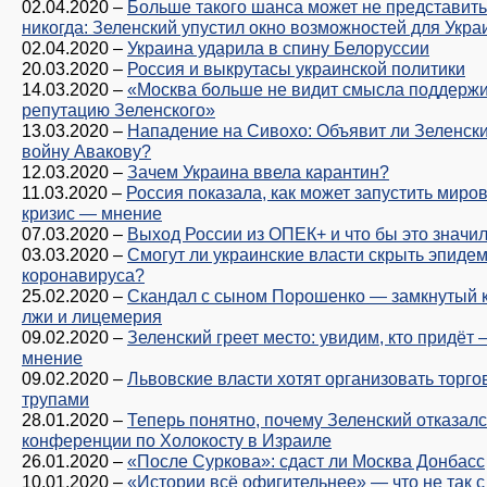
02.04.2020
–
Больше такого шанса может не представит
никогда: Зеленский упустил окно возможностей для Укр
02.04.2020
–
Украина ударила в спину Белоруссии
20.03.2020
–
Россия и выкрутасы украинской политики
14.03.2020
–
«Москва больше не видит смысла поддерж
репутацию Зеленского»
13.03.2020
–
Нападение на Сивохо: Объявит ли Зеленск
войну Авакову?
12.03.2020
–
Зачем Украина ввела карантин?
11.03.2020
–
Россия показала, как может запустить миро
кризис — мнение
07.03.2020
–
Выход России из ОПЕК+ и что бы это значи
03.03.2020
–
Смогут ли украинские власти скрыть эпиде
коронавируса?
25.02.2020
–
Скандал с сыном Порошенко — замкнутый к
лжи и лицемерия
09.02.2020
–
Зеленский греет место: увидим, кто придёт
мнение
09.02.2020
–
Львовские власти хотят организовать торг
трупами
28.01.2020
–
Теперь понятно, почему Зеленский отказалс
конференции по Холокосту в Израиле
26.01.2020
–
«После Суркова»: сдаст ли Москва Донбасс
10.01.2020
–
«Истории всё офигительнее» — что не так с