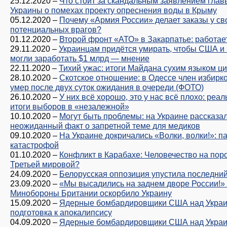
25.12.2020
–
Что стоит за скандальным заявлением гла
Украины о помехах проекту опреснения воды в Крыму
05.12.2020
–
Почему «Армия России» делает заказы у св
потенциальных врагов?
01.12.2020
–
Второй фронт «АТО» в Закарпатье: работае
29.11.2020
–
Украинцам придётся умирать, чтобы США и
могли заработать $1 млрд — мнение
22.11.2020
–
Тихий ужас: итоги Майдана сухим языком ц
28.10.2020
–
Скотское отношение: в Одессе член избирк
умер после двух суток ожидания в очереди (ФОТО)
26.10.2020
–
У них всё хорошо, это у нас всё плохо: реа
итоги выборов в «незалежной»
10.10.2020
–
Могут быть проблемы: на Украине рассказа
неожиданный факт о запретной теме для медиков
09.10.2020
–
На Украине докричались «Волки, волки!»: п
катастрофой
01.10.2020
–
Конфликт в Карабахе: Человечество на пор
Третьей мировой?
24.09.2020
–
Белорусская оппозиция упустила последни
23.09.2020
–
«Мы высадились на заднем дворе России!»
Минобороны Британии оскорбило Украину
15.09.2020
–
Ядерные бомбардировщики США над Украи
подготовка к апокалипсису
04.09.2020
–
Ядерные бомбардировщики США над Укра