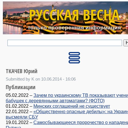
Перейти к основному с
РУССКАЯ ВЕСНА
только проверенная информация
ТКАЧЕВ Юрий
Submitted by K on 10.06.2014 - 16:06
Публикации
05.02.2022
–
Зачем по украинскому ТВ показывают учен
бабушек с деревянными автоматами? (ФОТО)
01.02.2022
–
Минских соглашений не существует
22.01.2022
–
«Общественно опасные дебилы»: на Украи
высмеяли СБУ
19.01.2022
–
Самосбывающееся пророчество о нападен
Путина