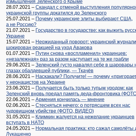
измышления Зеленского о Крыме
28.07.2021
–
Скандал с отменой выступления популярно
украинской группы докатился до Зеленского
25.07.2021
–
Почему украинские элиты выбирают США,
а не Россию?
21.07.2021
–
Государство в государстве: как выжить русс
Украине
15.07.2021
–
Неожиданный поворот: украинский журнали
шокирован реакцией на уход Авакова
01.07.2021
–
Путин снова «воспламенил» украинцев:
«незалежная» раз за разом наступает на те же грабли
29.06.2021
–
Зеленский густо навалял себе в шаровары 
глазах обалдевшей публики, — Ткачёв
28.06.2021
–
Наскакали? Получите! — почему «пригорае
у неонацистов на Украине
23.06.2021
–
Получается быть только тупым уродом: как
Зеленский вновь предал память деда-фронтовика (ФОТО
22.06.2021
–
Армения кончилась — мнение
02.06.2021
–
Стесняться нечего: о потрясшем всех нас
чудовищном убийстве (ФОТО, ВИДЕО)
31.05.2021
–
Климкин жалуется на нежелание украинцев
вступать в НАТО
24.05.2021
–
Нормальная практика: кто сажал самолёты 
Лукашенко