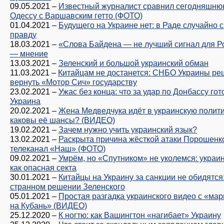
09.05.2021
–
Известный журналист сравнил сегодняшн
Одессу с Варшавским гетто (ФОТО)
01.04.2021
–
Будущего на Украине нет: в Раде случайно 
правду
18.03.2021
–
«Слова Байдена — не лучший сигнал для Р
— мнение
13.03.2021
–
Зеленский и большой украинский обман
11.03.2021
–
Китайцам не достанется: СНБО Украины ре
вернуть «Мотор Сич» государству
23.02.2021
–
Ужас без конца: что за удар по Донбассу гот
Украина
20.02.2021
–
Жена Медведчука идёт в украинскую полит
каковы её шансы? (ВИДЕО)
19.02.2021
–
Зачем нужно учить украинский язык?
13.02.2021
–
Раскрыта причина жёсткой атаки Порошенк
телеканал «Наш» (ФОТО)
09.02.2021
–
Умрём, но «Спутником» не уколемся: украи
как опасная секта
30.01.2021
–
Китайцы на Украину за санкции не обидятся:
странном решении Зеленского
05.01.2021
–
Простая разгадка украинского видео с «ма
на Кубань» (ВИДЕО)
25.12.2020
–
К ногтю: как Вашингтон «нагибает» Украину