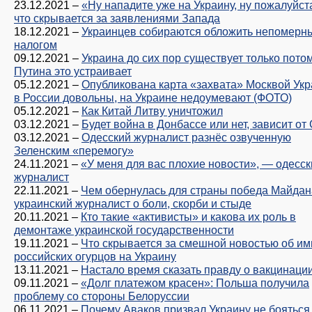
23.12.2021
–
«Ну нападите уже на Украину, ну пожалуйст
что скрывается за заявлениями Запада
18.12.2021
–
Украинцев собираются обложить непомерн
налогом
09.12.2021
–
Украина до сих пор существует только потом
Путина это устраивает
05.12.2021
–
Опубликована карта «захвата» Москвой Укр
в России довольны, на Украине недоумевают (ФОТО)
05.12.2021
–
Как Китай Литву уничтожил
03.12.2021
–
Будет война в Донбассе или нет, зависит о
03.12.2021
–
Одесский журналист разнёс озвученную
Зеленским «перемогу»
24.11.2021
–
«У меня для вас плохие новости», — одесск
журналист
22.11.2021
–
Чем обернулась для страны победа Майдан
украинский журналист о боли, скорби и стыде
20.11.2021
–
Кто такие «активисты» и какова их роль в
демонтаже украинской государственности
19.11.2021
–
Что скрывается за смешной новостью об им
российских огурцов на Украину
13.11.2021
–
Настало время сказать правду о вакцинаци
09.11.2021
–
«Долг платежом красен»: Польша получила
проблему со стороны Белоруссии
06.11.2021
–
Почему Аваков призвал Украину не бояться