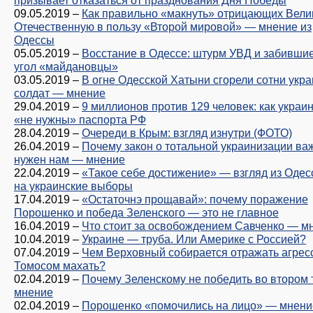
призывает отказаться от празднования Дня Победы
09.05.2019
–
Как правильно «макнуть» отрицающих Вели
Отечественную в пользу «Второй мировой» — мнение из
Одессы
05.05.2019
–
Восстание в Одессе: штурм УВД и забившие
угол «майдановцы»
03.05.2019
–
В огне Одесской Хатыни сгорели сотни укра
солдат — мнение
29.04.2019
–
9 миллионов против 129 человек: как украи
«не нужны» паспорта РФ
28.04.2019
–
Очереди в Крым: взгляд изнутри (ФОТО)
26.04.2019
–
Почему закон о тотальной украинизации ва
нужен нам — мнение
22.04.2019
–
«Такое себе достижение» — взгляд из Оде
на украинские выборы
17.04.2019
–
«Остаточнэ прощавай»: почему поражение
Порошенко и победа Зеленского — это не главное
16.04.2019
–
Что стоит за освобождением Савченко — м
10.04.2019
–
Украине — труба. Или Америке с Россией?
07.04.2019
–
Чем Верховный собирается отражать агре
Томосом махать?
02.04.2019
–
Почему Зеленскому не победить во втором
мнение
02.04.2019
–
Порошенко «помочились на лицо» — мнени