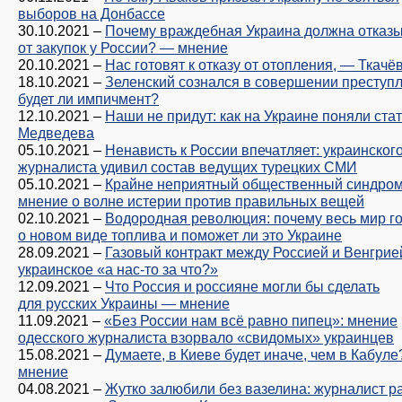
выборов на Донбассе
30.10.2021
–
Почему враждебная Украина должна отказ
от закупок у России? — мнение
20.10.2021
–
Нас готовят к отказу от отопления, — Ткачё
18.10.2021
–
Зеленский сознался в совершении преступл
будет ли импичмент?
12.10.2021
–
Наши не придут: как на Украине поняли ста
Медведева
05.10.2021
–
Ненависть к России впечатляет: украинског
журналиста удивил состав ведущих турецких СМИ
05.10.2021
–
Крайне неприятный общественный синдро
мнение о волне истерии против правильных вещей
02.10.2021
–
Водородная революция: почему весь мир г
о новом виде топлива и поможет ли это Украине
28.09.2021
–
Газовый контракт между Россией и Венгрие
украинское «а нас-то за что?»
12.09.2021
–
Что Россия и россияне могли бы сделать
для русских Украины — мнение
11.09.2021
–
«Без России нам всё равно пипец»: мнение
одесского журналиста взорвало «свидомых» украинцев
15.08.2021
–
Думаете, в Киеве будет иначе, чем в Кабул
мнение
04.08.2021
–
Жутко залюбили без вазелина: журналист р