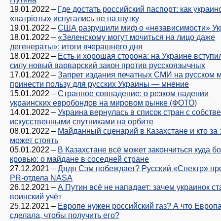
19.01.2022
–
Где достать российский паспорт: как украин
«патрiоты» испугались не на шутку
19.01.2022
–
США разрушили миф о «независимости» У
18.01.2022
–
«Зеленскому могут мочиться на лицо даже
дегенераты»: итоги вчерашнего дня
18.01.2022
–
Есть и хорошая сторона: на Украине вступи
силу новый варварский закон против русскоязычных
17.01.2022
–
Запрет издания печатных СМИ на русском 
принести пользу для русских Украины — мнение
15.01.2022
–
Странное совпадение: о резком падении
украинских евробондов на мировом рынке (ФОТО)
14.01.2022
–
Украина вернулась в список стран с собст
искусственными спутниками на орбите
08.01.2022
–
Майданный сценарий в Казахстане и кто за 
может стоять
05.01.2022
–
В Казахстане всё может закончиться куда б
кровью: о майдане в соседней стране
27.12.2021
–
Дядя Сэм побеждает? Русский «Спектр» пр
PR-отдела NASA
26.12.2021
–
А Путин всё не нападает: зачем украинок ст
воинский учёт
25.12.2021
–
Европе нужен российский газ? А что Европ
сделала, чтобы получить его?