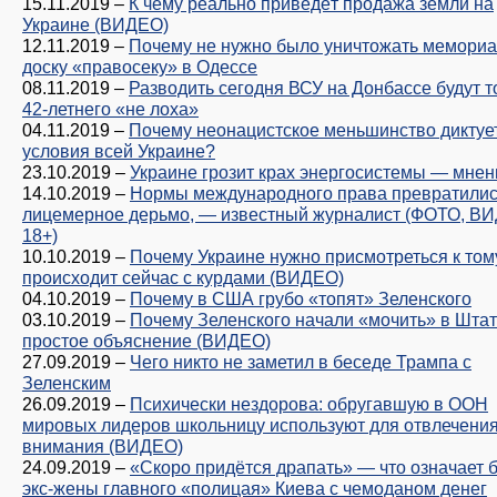
15.11.2019
–
К чему реально приведёт продажа земли на
Украине (ВИДЕО)
12.11.2019
–
Почему не нужно было уничтожать мемори
доску «правосеку» в Одессе
08.11.2019
–
Разводить сегодня ВСУ на Донбассе будут т
42-летнего «не лоха»
04.11.2019
–
Почему неонацистское меньшинство диктуе
условия всей Украине?
23.10.2019
–
Украине грозит крах энергосистемы — мнен
14.10.2019
–
Нормы международного права превратилис
лицемерное дерьмо, — известный журналист (ФОТО, В
18+)
10.10.2019
–
Почему Украине нужно присмотреться к тому
происходит сейчас с курдами (ВИДЕО)
04.10.2019
–
Почему в США грубо «топят» Зеленского
03.10.2019
–
Почему Зеленского начали «мочить» в Шта
простое объяснение (ВИДЕО)
27.09.2019
–
Чего никто не заметил в беседе Трампа с
Зеленским
26.09.2019
–
Психически нездорова: обругавшую в ООН
мировых лидеров школьницу используют для отвлечени
внимания (ВИДЕО)
24.09.2019
–
«Скоро придётся драпать» — что означает 
экс-жены главного «полицая» Киева с чемоданом денег