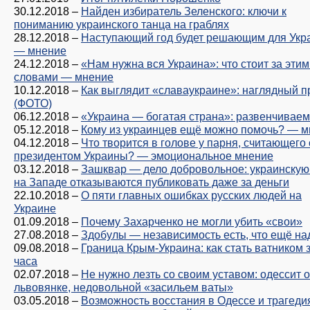
30.12.2018
–
Найден избиратель Зеленского: ключи к
пониманию украинского танца на граблях
28.12.2018
–
Наступающий год будет решающим для Укр
— мнение
24.12.2018
–
«Нам нужна вся Украина»: что стоит за эти
словами — мнение
10.12.2018
–
Как выглядит «славаукраине»: наглядный 
(ФОТО)
06.12.2018
–
«Украина — богатая страна»: развенчивае
05.12.2018
–
Кому из украинцев ещё можно помочь? — 
04.12.2018
–
Что творится в голове у парня, считающего
президентом Украины? — эмоциональное мнение
03.12.2018
–
Зашквар — дело добровольное: украинскую
на Западе отказываются публиковать даже за деньги
22.10.2018
–
О пяти главных ошибках русских людей на
Украине
01.09.2018
–
Почему Захарченко не могли убить «свои»
27.08.2018
–
Здобулы — независимость есть, что ещё на
09.08.2018
–
Граница Крым-Украина: как стать ватником з
часа
02.07.2018
–
Не нужно лезть со своим уставом: одессит 
львовянке, недовольной «засильем ваты»
03.05.2018
–
Возможность восстания в Одессе и трагеди