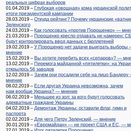
реальных цифрах выборов
01.04.2019
–
Глубокая «овощная» кома украинской полит
итоги президентской кампании
28.03.2019
–
Откуда рейтинг? Почему украинские «ватни
Зеленского
24.03.2019
–
Как голосовать «против Порошенко» — мне
21.03.2019
–
Порошенко кресло отдавать не намерен: С
будут контролировать ввод данных с бюллетеней
19.02.2019
–
У Порошенко нет задачи выиграть выборы
мнение
15.02.2019
–
Вы хотите перебить всех «сепаров»? — мн
13.02.2019
–
Перемога майданной «пятилетки»: на Укра
открылось 56 заводов
12.02.2019
–
Зачем они посадили себе на лицо Бандеру
мнение
08.02.2019
–
Если другая Украина невозможна, зачем
нам вообще Украина? — мнение
06.02.2019
–
Меньшее из зол: за кого будут голосовать
адекватные граждане Украины
04.02.2019
–
Демонтаж Украины: оставили флаг, гимн и
паспорта
02.02.2019
–
Для чего Петру Зеленский, — мнение
30.01.2019
–
«Евромайдан» — не проект США и ЕС, — м
27.01.2019
–
Итог пятилетки Порошенко