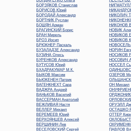
БОНДАРЕНКО Ольга
НЕСТЕРОВ 
БОРЗЯКОВ Станислав
НИГМАТУЛЛ
БОРИСОВ Юрий
НИКАНДРО
БОРОДАЙ Александр
НИКОЛИЧ Т
БОРТНИК Руслан
НИКОНЕНКО
БОШЯН Арман
НИКОНОВ В
БРАГИНСКИЙ Борис
НОВИК Але
БРАН Мирель
НОВИКОВ Е
БРОЗ Иосип
НОВИКОВ К
БРЮКНЕР Паскаль
НОВОСЕЛЬ
БУЗАЛАДЗЕ Александр
НОРИН Евг
БУЗИНА Олесь
НОСИКОВ Р
БУРЕНКОВ Александр
НОСОВИЧ А
БУТУСОВ Юрий
НОССЕЛ Сь
БХАДРАКУМАР М.К.
ОДИНЦОВС
БЫКОВ Максим
ОЗЕРОВ Ми
БЬЮКЕНЕН Патрик
ОЛЬШАНСКИ
ВАГЕНКНЕХТ Сара
ОН Михаил
ВАДЖРА Андрей
ОНУФРИЕН
ВАНЬКОВ Василий
ОРДЖОНИКИ
ВАССЕРМАН Анатолий
ОРЛОВСКИЙ
ВЕЖЛИВАЯ Настя
ОРУЭЛЛ Дж
ВЕЛЛЕР Михаил
ОСТАШКО Р
ВЕРЕМЕЕВ Юрий
ОТТЕР Кир
ВЕРХОЯНЦЕВ Алексей
ОХЛОБЫСТ
ВЕРШИНИН Лев
ОХРИМЕНКО
ВЕСЕЛОВСКИЙ Сергей
ПАВЛОВ Вл