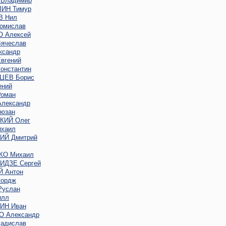
Владимир
ИН Тимур
В Нил
омислав
 Алексей
ячеслав
ксандр
вгений
онстантин
ЦЕВ Борис
ений
оман
лександр
юзан
КИЙ Олег
хаил
Й Дмитрий
КО Михаил
ДЗЕ Сергей
 Антон
ордж
услан
илл
ИН Иван
 Александр
адислав