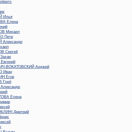
обертс
рк
Й Илья
ВА Елена
ений
ОВ Михаил
О Петр
 Александр
хаил
В Сергей
Захар
Евгений
ИЧ-ВОКАТОВСКИЙ Анджей
 Иван
Н Егор
 Глеб
Александр
дрей
ОВА Елена
димир
ексей
ОБЛИН) Дмитрий
енис
ексей
л
 Вадим