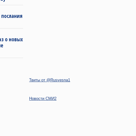
 послания
з о новых
ле
Твиты от @Rusvesna1
Новости СМИ2