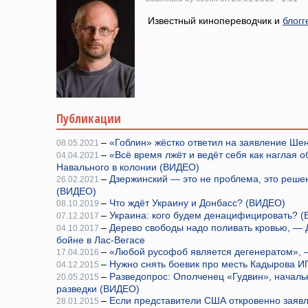
Известный кинопереводчик и
блогг
Публикации
–
«Гоблин» жёстко ответил на заявление Ш
08.05.2021
–
«Всё время лжёт и ведёт себя как наглая 
04.04.2021
Навального в колонии (ВИДЕО)
–
Дзержинский — это не проблема, это реше
26.02.2021
(ВИДЕО)
–
Что ждёт Украину и Донбасс? (ВИДЕО)
08.10.2019
–
Украина: кого будем денацифицировать? 
07.12.2017
–
Дерево свободы надо поливать кровью, — 
04.10.2017
бойне в Лас-Вегасе
–
«Любой русофоб является дегенератом», 
17.04.2016
–
Нужно снять боевик про месть Кадырова И
04.12.2015
–
Разведопрос: Ополченец «Гудвин», началь
20.05.2015
разведки (ВИДЕО)
–
Если представители США откровенно заявля
28.01.2015