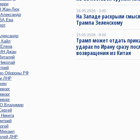
ерри
 Жан-Люк
16.05.2026 - 3:00
Александр
На Западе раскрыли смысл
ВА Ева
Трампа Зеленскому
ерт
15.05.2026 - 9:00
лександр
Трамп может отдать прика
 Кайл
ударах по Ирану сразу пос
Елена
ИН Джан
возвращения из Китая
италий
иколай
трий
во Обороны РФ
и ЛНР
нян
еворг
еворг
еворг
 Владимир
ергей
Никита
итрий
ргей
Михаил
елей ДНР