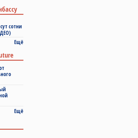
нбассу
сут сотни
ИДЕО)
Ещё
uture
ют
ьного
ный
ной
Ещё