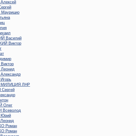
Алексей
ергей
Маурицио
тьяна
иц
лия
ихаил
Й Василий
ИЙ Виктор
г
ат
димир
Виктор
Леонид
Александр
Игорь
 МИЛИЦИЯ ЛНР
Сергей
ександр
нтон
 Олег
 Всеволод
 Юрий
Леонид
О Роман
О Роман