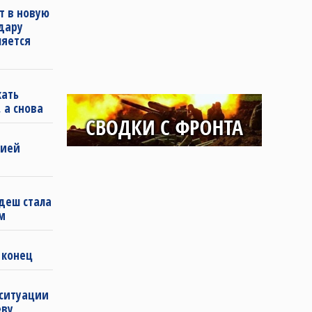
т в новую
удару
ляется
кать
 а снова
бией
деш стала
м
 конец
 ситуации
еву