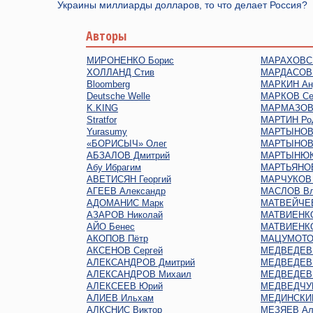
Украины миллиарды долларов, то что делает Россия?
Авторы
МИРОНЕНКО Борис
МАРАХОВСК
ХОЛЛАНД Стив
МАРДАСОВ 
Bloomberg
МАРКИН Ан
Deutsche Welle
МАРКОВ Се
K.KING
МАРМАЗОВ 
Stratfor
МАРТИН Ро
Yurasumy
МАРТЫНОВ 
«БОРИСЫЧ» Олег
МАРТЫНОВ
АБЗАЛОВ Дмитрий
МАРТЫНЮК
Абу Ибрагим
МАРТЬЯНОВ
АВЕТИСЯН Георгий
МАРЧУКОВ 
АГЕЕВ Александр
МАСЛОВ Вл
АДОМАНИС Марк
МАТВЕЙЧЕВ
АЗАРОВ Николай
МАТВИЕНКО
АЙО Бенес
МАТВИЕНКО
АКОПОВ Пётр
МАЦУМОТО
АКСЕНОВ Сергей
МЕДВЕДЕВ 
АЛЕКСАНДРОВ Дмитрий
МЕДВЕДЕВ 
АЛЕКСАНДРОВ Михаил
МЕДВЕДЕВ 
АЛЕКСЕЕВ Юрий
МЕДВЕДЧУК
АЛИЕВ Ильхам
МЕДИНСКИЙ
АЛКСНИС Виктор
МЕЗЯЕВ Ал