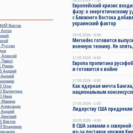
18.05.2026 - 7:00
Европейский кризис входи
фазу: к энергетическому 
с Ближнего Востока добав
украинский фактор
ИЙ Виктор
Антон
18.05.2026 - 6:00
дрей
Mersedes готовится выпус
ргей
военную технику. Не опять,
Руслан
дни
Алексей
17.05.2026 - 8:00
 Павел
Европа пропитана русофо
 Роман
и готовится к войне
 Андрей
Андрей
17.05.2026 - 6:00
адимир
Как ядерная мечта Бангла
 Олег
национальным консенсусо
 Валентина
 Нина
 Марина
17.05.2026 - 1:00
Александр
Лидерству США предрекли
Андрей
Дмитрий
16.05.2026 - 4:00
 Виктор
В США заявили о скверной
 Владимир
из-за поставок оружия Ки
ександр