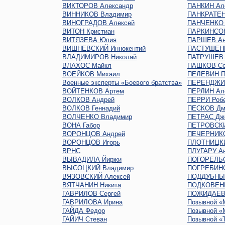
ВИКТОРОВ Александр
ПАНКИН Ал
ВИННИКОВ Владимир
ПАНКРАТЕН
ВИНОГРАДОВ Алексей
ПАНЧЕНКО 
ВИТОН Кристиан
ПАРКИНСО
ВИТЯЗЕВА Юлия
ПАРШЕВ Ан
ВИШНЕВСКИЙ Иннокентий
ПАСТУШЕНК
ВЛАДИМИРОВ Николай
ПАТРУШЕВ 
ВЛАХОС Майкл
ПАШКОВ Се
ВОЕЙКОВ Михаил
ПЕЛЕВИН П
Военные эксперты «Боевого братства»
ПЕРЕНДЖИЕ
ВОЙТЕНКОВ Артем
ПЕРЛИН Ал
ВОЛКОВ Андрей
ПЕРРИ Роб
ВОЛКОВ Геннадий
ПЕСКОВ Дм
ВОЛЧЕНКО Владимир
ПЕТРАС Дж
ВОНА Габор
ПЕТРОВСКИ
ВОРОНЦОВ Андрей
ПЕЧЕРНИКО
ВОРОНЦОВ Игорь
ПЛОТНИЦКИ
ВРНС
ПЛУГАРУ Ан
ВЫВАДИЛА Йиржи
ПОГОРЕЛЬС
ВЫСОЦКИЙ Владимир
ПОГРЕБИНС
ВЯЗОВСКИЙ Алексей
ПОДДУБНЫЙ
ВЯТЧАНИН Никита
ПОДКОВЕНК
ГАВРИЛОВ Сергей
ПОЖИДАЕВ 
ГАВРИЛОВА Ирина
Позывной «
ГАЙДА Федор
Позывной «
ГАЙИЧ Стеван
Позывной «