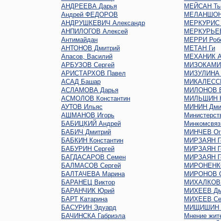
АНДРЕЕВА Дарья
МЕЙСАН Ть
Андрей ФЕДОРОВ
МЕЛАНШОН
АНДРУШКЕВИЧ Александр
МЕРКУРИС 
АНПИЛОГОВ Алексей
МЕРКУРЬЕ
Антимайдан
МЕРРИ Роб
АНТОНОВ Дмитрий
МЕТАН Ги
Апасов, Василий
МЕХАНИК А
АРБУЗОВ Сергей
МИЗОКАМИ
АРИСТАРХОВ Павел
МИЗУЛИНА 
АСАД Башар
МИКАЛЕСС
АСЛАМОВА Дарья
МИЛОНОВ В
АСМОЛОВ Константин
МИЛЬШИН Н
АУТОВ Ильяс
МИНИН Дми
АШМАНОВ Игорь
Министерст
БАБИЦКИЙ Андрей
Минкомсвяз
БАБИЧ Дмитрий
МИНЧЕВ Oг
БАБКИН Константин
МИРЗАЯН Г
БАБУРИН Сергей
МИРЗАЯН Г
БАГДАСАРОВ Семен
МИРЗАЯН Г
БАЛМАСОВ Сергей
МИРОНЕНКО
БАЛТАЧЕВА Марина
МИРОНОВ С
БАРАНЕЦ Виктор
МИХАЛКОВ 
БАРАНЧИК Юрий
МИХЕЕВ Дм
БАРТ Катарина
МИХЕЕВ Се
БАСУРИН Эдуард
МИЩИШИН 
БАЧИНСКА Габриэла
Мнение жит