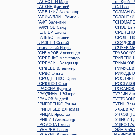
ГАЛЕОТТИ Марк
Пол Крейг Р
ГАЛКИН Дмитрий
ПОЛ Рон
ГАРЕЦКИЙ Александр
ПОЛМАН Ди
ГАРИФУЛЛИН Рамиль
ПОЛОНСКИ
ГАФТ Валентин
ПОНОМАРЕ
ГАФУРОВ Саид
ПОПОВ Евг
ГЕЛЛЕР Елена
ПОРЕЧЕНК
ГИЛЬБО Евгений
ПОРОШЕНК
ГЛАЗЬЕВ Сергей
ПОСАДСКИЙ
Гомельский Игорь
ПОЧУЕВ Ми
ГОНЧАРОВ Александр
ПРАВОСУДО
ГОРБЕНКО Александр
ПРИЛЕПИН 
ГОРБУЛИН Владимир
ПРИМАКОВ 
ГОРДЕЕВ Владимир
ПРИМУСЕВ
ГОРДО Ольга
ПРИХОДЬКО
ГОРОДНЕНКО Юрий
ПРОСВИРНИ
ГОРЮНОВ Олег
ПРОСТАКОВ
ГРАССИА Луиджи
ПРОХАНОВ 
ГРАУДИНЬШ Эйнарс
ПУРГИН Ан
ГРАФОВ Андрей
ПУСТОВОЙТ
ГРИГОРЕНКО Роман
ПУТИН Вла
ГРИГОРЬЕВ Вячеслав
ПУХАЕВ Ал
ГРИЦАК Ярослав
ПУЧКОВ (Г
ГРИШИН Александр
ПУШИЛИН Д
ГРОМОВА Елена
ПУШКОВ Ал
ГУБАРЕВ Павел
ПЭЙН Майк
ГУЛЕВИЧ Владислав
РАБИНОВИЧ