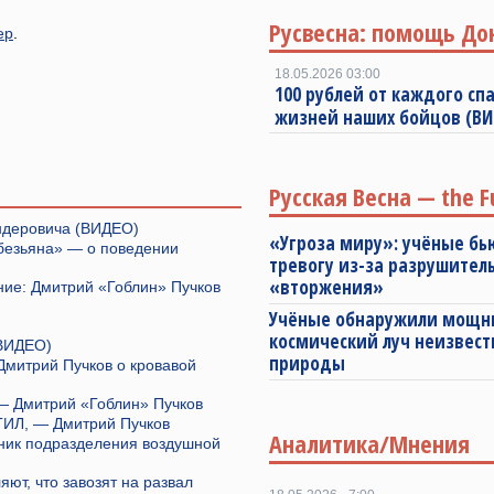
Русвесна: помощь До
ер
.
18.05.2026 03:00
100 рублей от каждого спа
жизней наших бойцов (В
Русская Весна — the F
ендеровича (ВИДЕО)
«Угроза миру»: учёные бь
обезьяна» — о поведении
тревогу из-за разрушител
«вторжения»
ние: Дмитрий «Гоблин» Пучков
Учёные обнаружили мощ
космический луч неизвест
(ВИДЕО)
природы
Дмитрий Пучков о кровавой
— Дмитрий «Гоблин» Пучков
ГИЛ, — Дмитрий Пучков
Аналитика/Мнения
ник подразделения воздушной
ют, что завозят на развал