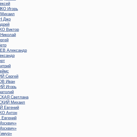
ексей
КО Игорь
Михаил
Н Джо
дрей
О Виктор
Николай
ргей
етр
В Александр
ександр
ерт
итрий
еймс
Й Сергей
В Иван
Й Игорь
атолий
КАЯ Светлана
КИЙ Михаил
 Евгений
О Антон
Евгений
Москвич»
Москвич»
Тимур»