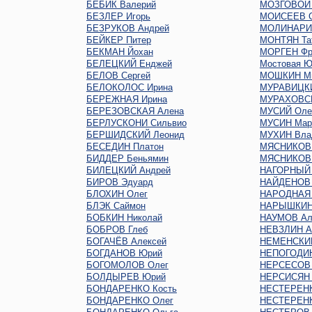
БЕБИК Валерий
МОЗГОВОЙ 
БЕЗЛЕР Игорь
МОИСЕЕВ С
БЕЗРУКОВ Андрей
МОЛИНАРИ 
БЕЙКЕР Питер
МОНТЯН Та
БЕКМАН Йохан
МОРГЕН Фр
БЕЛЕЦКИЙ Енджей
Мостовая Ю
БЕЛОВ Сергей
МОШКИН М
БЕЛОКОЛОС Ирина
МУРАВИЦКИ
БЕРЕЖНАЯ Ирина
МУРАХОВСК
БЕРЕЗОВСКАЯ Алена
МУСИЙ Оле
БЕРЛУСКОНИ Сильвио
МУСИН Мар
БЕРШИДСКИЙ Леонид
МУХИН Вла
БЕСЕДИН Платон
МЯСНИКОВ 
БИДДЕР Беньямин
МЯСНИКОВ 
БИЛЕЦКИЙ Андрей
НАГОРНЫЙ 
БИРОВ Эдуард
НАЙДЕНОВ 
БЛОХИН Олег
НАРОДНАЯ
БЛЭК Саймон
НАРЫШКИН 
БОБКИН Николай
НАУМОВ Ал
БОБРОВ Глеб
НЕВЗЛИН А
БОГАЧЁВ Алексей
НЕМЕНСКИЙ
БОГДАНОВ Юрий
НЕПОГОДИН
БОГОМОЛОВ Олег
НЕРСЕСОВ
БОЛДЫРЕВ Юрий
НЕРСИСЯН 
БОНДАРЕНКО Кость
НЕСТЕРЕНК
БОНДАРЕНКО Олег
НЕСТЕРЕНК