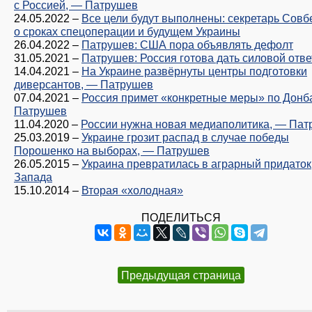
с Россией, — Патрушев
24.05.2022
–
Все цели будут выполнены: секретарь Совб
о сроках спецоперации и будущем Украины
26.04.2022
–
Патрушев: США пора объявлять дефолт
31.05.2021
–
Патрушев: Россия готова дать силовой отве
14.04.2021
–
На Украине развёрнуты центры подготовки
диверсантов, — Патрушев
07.04.2021
–
Россия примет «конкретные меры» по Донб
Патрушев
11.04.2020
–
России нужна новая медиаполитика, — Па
25.03.2019
–
Украине грозит распад в случае победы
Порошенко на выборах, — Патрушев
26.05.2015
–
Украина превратилась в аграрный придаток
Запада
15.10.2014
–
Вторая «холодная»
ПОДЕЛИТЬСЯ
Предыдущая страница