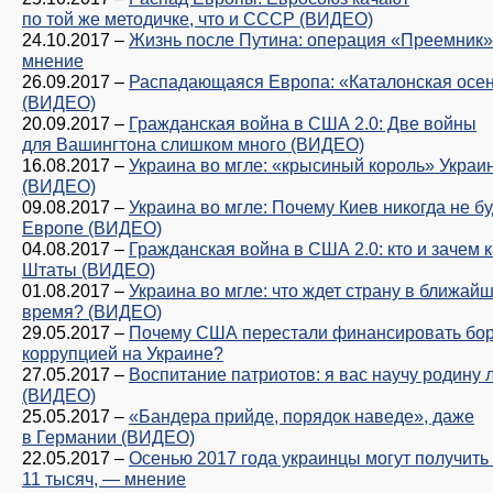
по той же методичке, что и СССР (ВИДЕО)
24.10.2017
–
Жизнь после Путина: операция «Преемник»
мнение
26.09.2017
–
Распадающаяся Европа: «Каталонская осе
(ВИДЕО)
20.09.2017
–
Гражданская война в США 2.0: Две войны
для Вашингтона слишком много (ВИДЕО)
16.08.2017
–
Украина во мгле: «крысиный король» Украи
(ВИДЕО)
09.08.2017
–
Украина во мгле: Почему Киев никогда не бу
Европе (ВИДЕО)
04.08.2017
–
Гражданская война в США 2.0: кто и зачем 
Штаты (ВИДЕО)
01.08.2017
–
Украина во мгле: что ждет страну в ближай
время? (ВИДЕО)
29.05.2017
–
Почему США перестали финансировать бор
коррупцией на Украине?
27.05.2017
–
Воспитание патриотов: я вас научу родину 
(ВИДЕО)
25.05.2017
–
«Бандера прийде, порядок наведе», даже
в Германии (ВИДЕО)
22.05.2017
–
Осенью 2017 года украинцы могут получить 
11 тысяч, — мнение