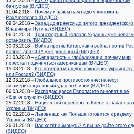
13.04.2018
–
Как Украина превращается в африканский
бантустан (ВИДЕО)
11.04.2018
–
Почему и зачем нам надо уничтожить
PaxAmericana (ВИДЕО)
09.04.2018
–
Запад доиграется до пятого президентского
Владимира Путина (ВИДЕО)
06.04.2018
–
Транспортный коллапс Украины уже невоз
остановить (ВИДЕО)
30.03.2018
–
Война против Китая, как и война против Рос
вопрос для США уже решенный (ВИДЕО)
21.03.2018
–
«Сепаратисты» глобализации: почему мир
перестал подчиняться американцам (ВИДЕО)
15.03.2018
–
Кто потерял молодое поколение украинцев:
или Россия? (ВИДЕО)
12.03.2018
–
Глобальное противостояние: нанесут
ли американцы новый удар по Сирии (ВИДЕО)
06.03.2018
–
Распадающаяся Европа: кто виноват в её
«благополучии» (ВИДЕО)
25.02.2018
–
Нацистский переворот в Киеве означает ра
Украины (ВИДЕО)
01.02.2018
–
Львовнаш: как Польша готовится к разделу
Украины (ВИДЕО)
26.01.2018
–
Вас хотят обмануть? А вы не дайте этого сд
(ВИДЕО)