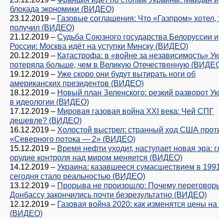
блокада экономики (ВИДЕО)
23.12.2019
–
Газовые соглашения: Что «Газпром» хотел, 
получил (ВИДЕО)
21.12.2019
–
Судьба Союзного государства Белоруссии и
России: Москва идёт на уступки Минску (ВИДЕО)
20.12.2019
–
Катастрофа: в «войне за независимость» У
потеряла больше, чем в Великую Отечественную (ВИДЕ
19.12.2019
–
Уже скоро они будут вытирать ноги об
американских президентов (ВИДЕО)
18.12.2019
–
Новый план Зеленского: резкий разворот У
в идеологии (ВИДЕО)
17.12.2019
–
Мировая газовая война XXI века: Чей СПГ
дешевле? (ВИДЕО)
16.12.2019
–
Холостой выстрел: странный ход США прот
«Северного потока — 2» (ВИДЕО)
15.12.2019
–
Время нефти уходит, наступает новая эра: 
орудие контроля над миром меняется (ВИДЕО)
14.12.2019
–
Украина: казавшееся сумасшествием в 1991
сегодня стало реальностью (ВИДЕО)
13.12.2019
–
Прорыва не произошло: Почему переговор
Донбассу закончились почти безрезультатно (ВИДЕО)
12.12.2019
–
Газовая война 2020: как изменятся цены на 
(ВИДЕО)