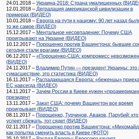
24.01.2018
–
Украина-2018: Страна умалишенных (ВИДЕ
12.01.2018
–
Деградация американской цивилизации в
примерах (ВИДЕО)
10.01.2018
–
Европа на пути к нацизму: 90 лет назад был
то же самое (ВИДЕО)
15.12.2017
–
Ментальное несовпадение: Почему США
проигрывают на Украине (ВИДЕО)
10.12.2017
–
Порошенко против Вашингтона: бывшие со
сегодня стали врагами (ВИДЕО)
06.12.2017
–
«Порошенко-США: компромисс невозможе
(ВИДЕО)
24.11.2017
–
Владимир Путин — президент Украины: это 
сумасшествие, это статистика (ВИДЕО)
16.11.2017
–
Распадающаяся Европа: «беженцы» приеха
ЕС навсегда (ВИДЕО)
14.11.2017
–
Зачем России в Киеве нужен «проамерикан
президент
13.11.2017
–
Закат США: почему Вашингтон все время
проигрывает (ВИДЕО)
08.11.2017
–
Порошенко, Турчинов, Аваков, Парубий: кто
успеет сбежать, тот сядет (ВИДЕО)
02.11.2017
–
Порошенко против Вашингтона: «Михомайд
как попытка сменить власть в Киеве (ФОТО)
25.10.2017
–
Распад Европы: Евросоюз качают