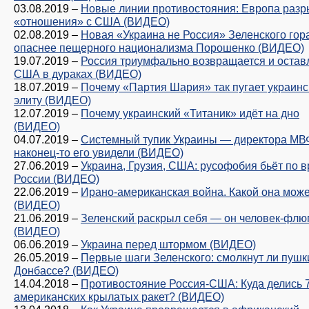
03.08.2019
–
Новые линии противостояния: Европа разр
«отношения» с США (ВИДЕО)
02.08.2019
–
Новая «Украина не Россия» Зеленского гор
опаснее пещерного национализма Порошенко (ВИДЕО)
19.07.2019
–
Россия триумфально возвращается и остав
США в дураках (ВИДЕО)
18.07.2019
–
Почему «Партия Шария» так пугает украин
элиту (ВИДЕО)
12.07.2019
–
Почему украинский «Титаник» идёт на дно
(ВИДЕО)
04.07.2019
–
Системный тупик Украины — директора МВ
наконец-то его увидели (ВИДЕО)
27.06.2019
–
Украина, Грузия, США: русофобия бьёт по 
России (ВИДЕО)
22.06.2019
–
Ирано-американская война. Какой она може
(ВИДЕО)
21.06.2019
–
Зеленский раскрыл себя — он человек-флю
(ВИДЕО)
06.06.2019
–
Украина перед штормом (ВИДЕО)
26.05.2019
–
Первые шаги Зеленского: смолкнут ли пушк
Донбассе? (ВИДЕО)
14.04.2018
–
Противостояние Россия-США: Куда делись 
американских крылатых ракет? (ВИДЕО)