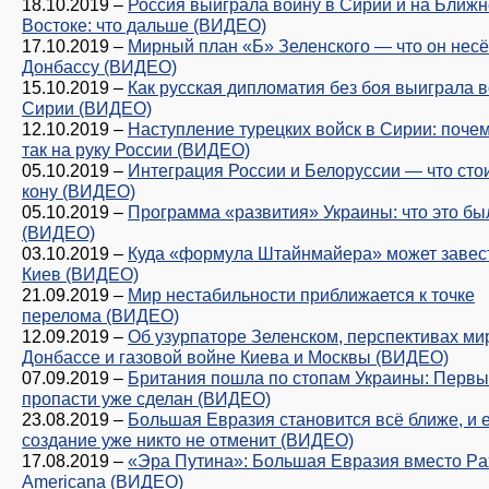
18.10.2019
–
Россия выиграла войну в Сирии и на Ближ
Востоке: что дальше (ВИДЕО)
17.10.2019
–
Мирный план «Б» Зеленского — что он несё
Донбассу (ВИДЕО)
15.10.2019
–
Как русская дипломатия без боя выиграла в
Сирии (ВИДЕО)
12.10.2019
–
Наступление турецких войск в Сирии: почем
так на руку России (ВИДЕО)
05.10.2019
–
Интеграция России и Белоруссии — что сто
кону (ВИДЕО)
05.10.2019
–
Программа «развития» Украины: что это бы
(ВИДЕО)
03.10.2019
–
Куда «формула Штайнмайера» может завес
Киев (ВИДЕО)
21.09.2019
–
Мир нестабильности приближается к точке
перелома (ВИДЕО)
12.09.2019
–
Об узурпаторе Зеленском, перспективах ми
Донбассе и газовой войне Киева и Москвы (ВИДЕО)
07.09.2019
–
Британия пошла по стопам Украины: Первы
пропасти уже сделан (ВИДЕО)
23.08.2019
–
Большая Евразия становится всё ближе, и 
создание уже никто не отменит (ВИДЕО)
17.08.2019
–
«Эра Путина»: Большая Евразия вместо Pa
Americana (ВИДЕО)