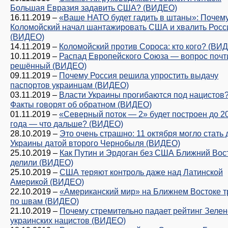
Большая Евразия задавить США? (ВИДЕО)
16.11.2019
–
«Ваше НАТО будет гадить в штаны»: Почем
Коломойский начал шантажировать США и хвалить Рос
(ВИДЕО)
14.11.2019
–
Коломойский против Сороса: кто кого? (ВИ
10.11.2019
–
Распад Европейского Союза — вопрос почт
решённый (ВИДЕО)
09.11.2019
–
Почему Россия решила упростить выдачу
паспортов украинцам (ВИДЕО)
03.11.2019
–
Власти Украины прогибаются под нацистов
Факты говорят об обратном (ВИДЕО)
01.11.2019
–
«Северный поток — 2» будет построен до 2
года — что дальше? (ВИДЕО)
28.10.2019
–
Это очень страшно: 11 октября могло стать 
Украины датой второго Чернобыля (ВИДЕО)
25.10.2019
–
Как Путин и Эрдоган без США Ближний Вос
делили (ВИДЕО)
25.10.2019
–
США теряют контроль даже над Латинской
Америкой (ВИДЕО)
22.10.2019
–
«Американский мир» на Ближнем Востоке 
по швам (ВИДЕО)
21.10.2019
–
Почему стремительно падает рейтинг Зелен
украинских нацистов (ВИДЕО)