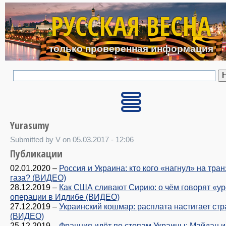
Перейти к основному с
РУССКАЯ ВЕСНА
только проверенная информация
Yurasumy
Submitted by V on 05.03.2017 - 12:06
Публикации
02.01.2020
–
Россия и Украина: кто кого «нагнул» на тран
газа? (ВИДЕО)
28.12.2019
–
Как США сливают Сирию: о чём говорят «ур
операции в Идлибе (ВИДЕО)
27.12.2019
–
Украинский кошмар: расплата настигает стр
(ВИДЕО)
25.12.2019
–
Франция идёт по стопам Украины: Майдан и