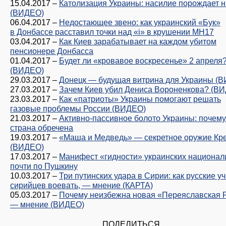
15.04.2017
–
Католизация Украины: насилие порождает 
(ВИДЕО)
06.04.2017
–
Недостающее звено: как украинский «Бук»
в Донбассе расставил точки над «i» в крушении MH17
03.04.2017
–
Как Киев зарабатывает на каждом убитом
пенсионере Донбасса
01.04.2017
–
Будет ли «кровавое воскресенье» 2 апреля
(ВИДЕО)
29.03.2017
–
Донецк — будущая витрина для Украины (
27.03.2017
–
Зачем Киев убил Дениса Вороненкова? (В
23.03.2017
–
Как «патриоты» Украины помогают решать
газовые проблемы России (ВИДЕО)
21.03.2017
–
Активно-пассивное болото Украины: почему
страна обречена
19.03.2017
–
«Маша и Медведь» — секретное оружие Кр
(ВИДЕО)
17.03.2017
–
Манифест «гидности» украинских национал
почти по Пушкину
10.03.2017
–
Три путинских удара в Сирии: как русские уч
сирийцев воевать, — мнение (КАРТА)
05.03.2017
–
Почему неизбежна новая «Переяславская 
— мнение (ВИДЕО)
ПОДЕЛИТЬСЯ