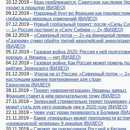
10.12.2019
–
Крах приближается: Советское наследие У
уходит в прошлое (ВИДЕО)
09.12.2019
–
Народный бунт во Франции как предвестни
глобальных мировых изменений (ВИДЕО)
07.12.2019
–
Новый глобальный проект: после «Силы С
— 1» Россия построит и «Силу Сибири — 2» (ВИДЕО)
06.12.2019
–
«Северный поток — 2» на финишной прямой
«Газпром» сумел обойти третий европейский энергопаке
(ВИДЕО)
05.12.2019
–
Газовая война 2020: Россия к ней подготов
хорошо, а Украина — нет (ВИДЕО)
04.12.2019
–
Газовая война: Как Россия может помочь по
рейтинг Зеленского (ВИДЕО)
01.12.2019
–
Угроза не от России: «Северный поток — 2»
настоящим камнем преткновения для стран
Евросоюза (ВИДЕО)
28.11.2019
–
Проект «евроинтеграции» Украины закрыт.
Франция ставит в нём окончательную точку (ВИДЕО)
27.11.2019
–
Зеленский стремительно теряет поддержку, 
может стать для него роковым уже в 2020 году (ВИДЕО)
22.11.2019
–
Чему учат уроки переворота в Боливии (В
21.11.2019
–
Какие «прорывы» может преподнести встре
«нормандской четвёрки» 9 декабря (ВИДЕО)
20.11.2019
–
Сможет ли руководимая Россией и Китаем