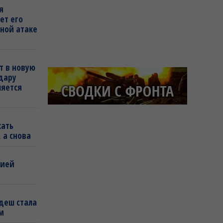
я
ет его
ной атаке
т в новую
удару
ляется
кать
 а снова
бией
деш стала
м