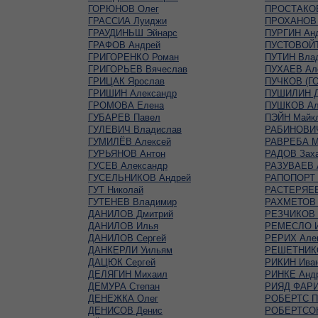
ГОРЮНОВ Олег
ПРОСТАКОВ
ГРАССИА Луиджи
ПРОХАНОВ 
ГРАУДИНЬШ Эйнарс
ПУРГИН Ан
ГРАФОВ Андрей
ПУСТОВОЙТ
ГРИГОРЕНКО Роман
ПУТИН Вла
ГРИГОРЬЕВ Вячеслав
ПУХАЕВ Ал
ГРИЦАК Ярослав
ПУЧКОВ (Г
ГРИШИН Александр
ПУШИЛИН Д
ГРОМОВА Елена
ПУШКОВ Ал
ГУБАРЕВ Павел
ПЭЙН Майк
ГУЛЕВИЧ Владислав
РАБИНОВИЧ
ГУМИЛЁВ Алексей
РАВРЕБА М
ГУРЬЯНОВ Антон
РАДОВ Зах
ГУСЕВ Александр
РАЗУВАЕВ 
ГУСЕЛЬНИКОВ Андрей
РАПОПОРТ 
ГУТ Николай
РАСТЕРЯЕВ
ГУТЕНЕВ Владимир
РАХМЕТОВ 
ДАНИЛОВ Дмитрий
РЕЗЧИКОВ 
ДАНИЛОВ Илья
РЕМЕСЛО 
ДАНИЛОВ Сергей
РЕРИХ Але
ДАНКЕРЛИ Уильям
РЕШЕТНИКО
ДАЦЮК Сергей
РИКИН Ива
ДЕЛЯГИН Михаил
РИНКЕ Анд
ДЕМУРА Степан
РИЯД ФАР
ДЕНЕЖКА Олег
РОБЕРТС П
ДЕНИСОВ Денис
РОБЕРТСО