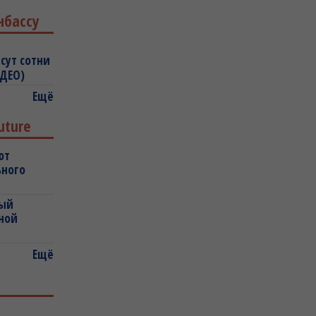
нбассу
сут сотни
ИДЕО)
Ещё
uture
ют
ьного
ный
ной
Ещё