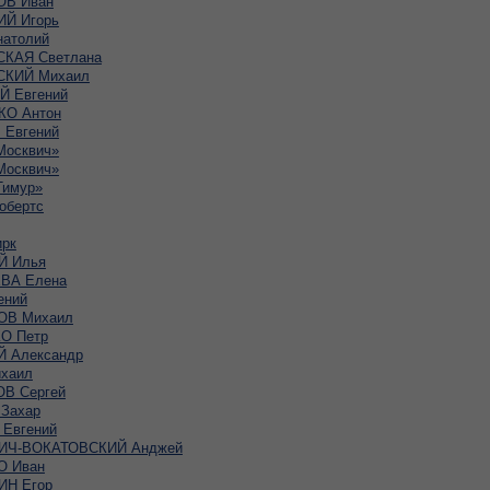
В Иван
Й Игорь
атолий
КАЯ Светлана
КИЙ Михаил
 Евгений
О Антон
Евгений
Москвич»
Москвич»
Тимур»
обертс
рк
Й Илья
ВА Елена
ений
ОВ Михаил
О Петр
 Александр
хаил
В Сергей
Захар
Евгений
ИЧ-ВОКАТОВСКИЙ Анджей
 Иван
Н Егор