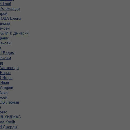
 Глеб
Александр
дрей
ОВА Елена
димир
ексей
ОБЛИН) Дмитрий
енис
ексей
л
 Вадим
аксим
ар
Александр
Борис
 Игорь
Иван
Андрей
Илья
ксей
В Леонид
н
реас
ИД ХИДЖАБ
ол Крейг
Н Джордж