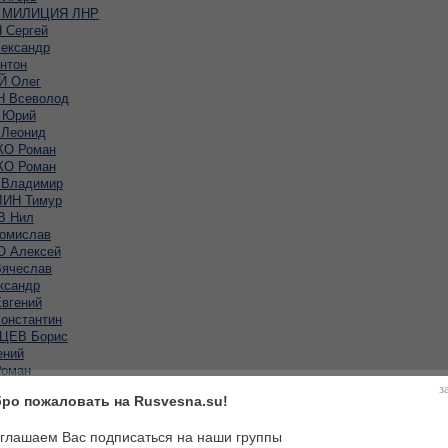
 МИЛИЦИЯ ЛНР
Сергей
ександр
нтон
 Олег
 Всеволод
 Юрий
Леонид
О Роман
О Роман
Владимир
ИН Тимур
В Нил
омислав
 Алексей
ячеслав
ксандр
вгений
онстантин
ЦЕВ Борис
ений
оман
лександр
з
ро пожаловать на Rusvesna.su!
юзан
КИЙ Олег
глашаем Вас подписаться на наши группы
хаил