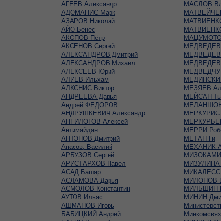
АГЕЕВ Александр
МАСЛОВ Вл
АДОМАНИС Марк
МАТВЕЙЧЕВ
АЗАРОВ Николай
МАТВИЕНКО
АЙО Бенес
МАТВИЕНКО
АКОПОВ Пётр
МАЦУМОТО
АКСЕНОВ Сергей
МЕДВЕДЕВ 
АЛЕКСАНДРОВ Дмитрий
МЕДВЕДЕВ 
АЛЕКСАНДРОВ Михаил
МЕДВЕДЕВ 
АЛЕКСЕЕВ Юрий
МЕДВЕДЧУК
АЛИЕВ Ильхам
МЕДИНСКИЙ
АЛКСНИС Виктор
МЕЗЯЕВ Ал
АНДРЕЕВА Дарья
МЕЙСАН Ть
Андрей ФЕДОРОВ
МЕЛАНШОН
АНДРУШКЕВИЧ Александр
МЕРКУРИС 
АНПИЛОГОВ Алексей
МЕРКУРЬЕ
Антимайдан
МЕРРИ Роб
АНТОНОВ Дмитрий
МЕТАН Ги
Апасов, Василий
МЕХАНИК А
АРБУЗОВ Сергей
МИЗОКАМИ
АРИСТАРХОВ Павел
МИЗУЛИНА 
АСАД Башар
МИКАЛЕСС
АСЛАМОВА Дарья
МИЛОНОВ В
АСМОЛОВ Константин
МИЛЬШИН Н
АУТОВ Ильяс
МИНИН Дми
АШМАНОВ Игорь
Министерст
БАБИЦКИЙ Андрей
Минкомсвяз