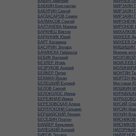
БАБИЧ Дмитрий
МИНЧЕВ Oг
БАБКИН Константин
МИРЗАЯН Г
БАБУРИН Сергей
МИРЗАЯН Г
БАГДАСАРОВ Семен
МИРЗАЯН Г
БАЛМАСОВ Сергей
МИРОНЕНКО
БАЛТАЧЕВА Марина
МИРОНОВ С
БАРАНЕЦ Виктор
МИХАЛКОВ 
БАРАНЧИК Юрий
МИХЕЕВ Дм
БАРТ Катарина
МИХЕЕВ Се
БАСУРИН Эдуард
МИЩИШИН 
БАЧИНСКА Габриэла
Мнение жит
БЕБИК Валерий
МОЗГОВОЙ 
БЕЗЛЕР Игорь
МОИСЕЕВ С
БЕЗРУКОВ Андрей
МОЛИНАРИ 
БЕЙКЕР Питер
МОНТЯН Та
БЕКМАН Йохан
МОРГЕН Фр
БЕЛЕЦКИЙ Енджей
Мостовая Ю
БЕЛОВ Сергей
МОШКИН М
БЕЛОКОЛОС Ирина
МУРАВИЦКИ
БЕРЕЖНАЯ Ирина
МУРАХОВСК
БЕРЕЗОВСКАЯ Алена
МУСИЙ Оле
БЕРЛУСКОНИ Сильвио
МУСИН Мар
БЕРШИДСКИЙ Леонид
МУХИН Вла
БЕСЕДИН Платон
МЯСНИКОВ 
БИДДЕР Беньямин
МЯСНИКОВ 
БИЛЕЦКИЙ Андрей
НАГОРНЫЙ 
БИРОВ Эдуард
НАЙДЕНОВ 