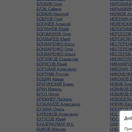
БЛОХИН Олег
НАРОДНАЯ
БЛЭК Саймон
НАРЫШКИН 
БОБКИН Николай
НАУМОВ Ал
БОБРОВ Глеб
НЕВЗЛИН А
БОГАЧЁВ Алексей
НЕМЕНСКИЙ
БОГДАНОВ Юрий
НЕПОГОДИН
БОГОМОЛОВ Олег
НЕРСЕСОВ
БОЛДЫРЕВ Юрий
НЕРСИСЯН 
БОНДАРЕНКО Кость
НЕСТЕРЕНК
БОНДАРЕНКО Олег
НЕСТЕРЕНК
БОНДАРЕНКО Ольга
НЕСТЕРОВ 
БОРЗЯКОВ Станислав
НИГМАТУЛЛ
БОРИСОВ Юрий
НИКАНДРО
БОРОДАЙ Александр
НИКОЛИЧ Т
БОРТНИК Руслан
НИКОНЕНКО
БОШЯН Арман
НИКОНОВ В
БРАГИНСКИЙ Борис
НОВИК Але
БРАН Мирель
НОВИКОВ Е
БРОЗ Иосип
НОВИКОВ К
БРЮКНЕР Паскаль
НОВОСЕЛЬ
БУЗАЛАДЗЕ Александр
НОРИН Евг
БУЗИНА Олесь
НОСИКОВ Р
БУРЕНКОВ Александр
НОСОВИЧ А
Доб
БУТУСОВ Юрий
НОССЕЛ Сь
БХАДРАКУМАР М.К.
ОДИНЦОВС
При
БЫКОВ Максим
ОЗЕРОВ Ми