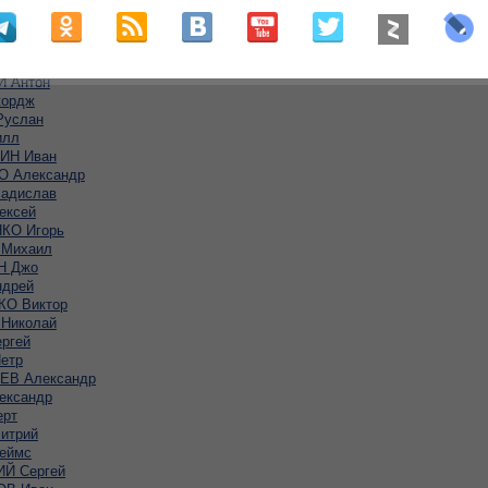
Й Дмитрий
КО Михаил
ДЗЕ Сергей
 Антон
ордж
услан
илл
ИН Иван
 Александр
адислав
ексей
КО Игорь
Михаил
Н Джо
дрей
О Виктор
Николай
ргей
етр
В Александр
ександр
ерт
итрий
еймс
Й Сергей