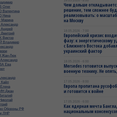
18.05.2026 - 8:00
адимир
Чем дольше откладываетс
 Олег
решение, тем сложнее буд
 Валентина
реализовывать: о масштаб
 Нина
на Москву
 Марина
Александр
Андрей
18.05.2026 - 7:00
Дмитрий
Европейский кризис входи
 Виктор
фазу: к энергетическому 
 Владимир
с Ближнего Востока добав
ександр
украинский фактор
ерри
 Жан-Люк
Александр
18.05.2026 - 6:00
ВА Ева
Mersedes готовится выпус
ерт
военную технику. Не опять,
лександр
17.05.2026 - 8:00
 Кайл
Европа пропитана русофо
Елена
и готовится к войне
ИН Джан
италий
иколай
17.05.2026 - 6:00
трий
Как ядерная мечта Бангла
во Обороны РФ
национальным консенсусо
и ЛНР