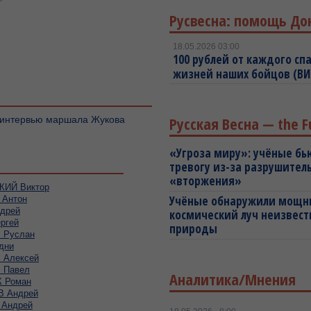
Русвесна: помощь До
18.05.2026 03:00
100 рублей от каждого спа
жизней наших бойцов (В
Русская Весна — the F
— интервью маршала Жукова
«Угроза миру»: учёные бь
тревогу из-за разрушител
«вторжения»
ИЙ Виктор
Учёные обнаружили мощ
Антон
дрей
космический луч неизвест
ргей
природы
Руслан
дни
Алексей
 Павел
Аналитика/Мнения
 Роман
 Андрей
Андрей