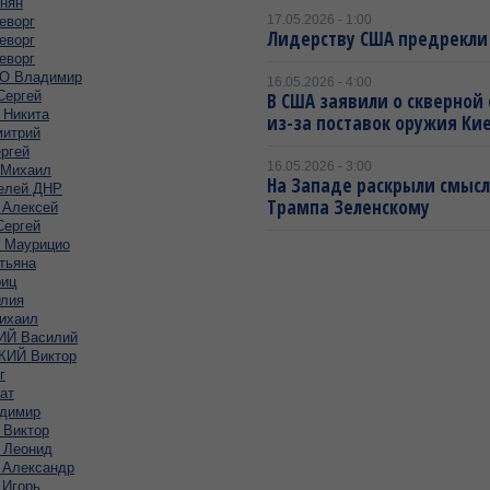
нян
17.05.2026 - 1:00
еворг
Лидерству США предрекли
еворг
еворг
 Владимир
16.05.2026 - 4:00
ергей
В США заявили о скверной
Никита
из-за поставок оружия Ки
итрий
ргей
16.05.2026 - 3:00
Михаил
На Западе раскрыли смысл
елей ДНР
Трампа Зеленскому
Алексей
ергей
Маурицио
тьяна
иц
лия
ихаил
Й Василий
ИЙ Виктор
г
ат
димир
Виктор
Леонид
Александр
Игорь