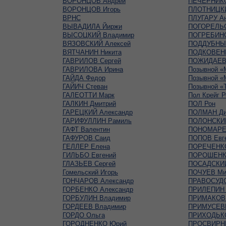
ВОРОНЦОВ Андрей
ПЕЧЕРНИКО
ВОРОНЦОВ Игорь
ПЛОТНИЦКИ
ВРНС
ПЛУГАРУ Ан
ВЫВАДИЛА Йиржи
ПОГОРЕЛЬС
ВЫСОЦКИЙ Владимир
ПОГРЕБИНС
ВЯЗОВСКИЙ Алексей
ПОДДУБНЫЙ
ВЯТЧАНИН Никита
ПОДКОВЕНК
ГАВРИЛОВ Сергей
ПОЖИДАЕВ 
ГАВРИЛОВА Ирина
Позывной «
ГАЙДА Федор
Позывной «
ГАЙИЧ Стеван
Позывной «
ГАЛЕОТТИ Марк
Пол Крейг Р
ГАЛКИН Дмитрий
ПОЛ Рон
ГАРЕЦКИЙ Александр
ПОЛМАН Ди
ГАРИФУЛЛИН Рамиль
ПОЛОНСКИ
ГАФТ Валентин
ПОНОМАРЕ
ГАФУРОВ Саид
ПОПОВ Евг
ГЕЛЛЕР Елена
ПОРЕЧЕНК
ГИЛЬБО Евгений
ПОРОШЕНК
ГЛАЗЬЕВ Сергей
ПОСАДСКИЙ
Гомельский Игорь
ПОЧУЕВ Ми
ГОНЧАРОВ Александр
ПРАВОСУДО
ГОРБЕНКО Александр
ПРИЛЕПИН 
ГОРБУЛИН Владимир
ПРИМАКОВ 
ГОРДЕЕВ Владимир
ПРИМУСЕВ
ГОРДО Ольга
ПРИХОДЬКО
ГОРОДНЕНКО Юрий
ПРОСВИРНИ