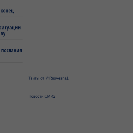
 конец
 ситуации
еву
 послания
Твиты от @Rusvesna1
Новости СМИ2