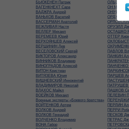
БЬЮКЕНЕН Патрик
ОЛЬШАНСКИ
ВАГЕНКНЕХТ Сара
ОН Михаил
ВАДЖРА Андрей
ОНУФРИЕН
ВАНЬКОВ Василий
ОРДЖОНИКИ
ВАССЕРМАН Анатолий
ОРЛОВСКИЙ
ВЕЖЛИВАЯ Настя
ОРУЭЛЛ Дж
ВЕЛЛЕР Михаил
ОСТАШКО Р
ВЕРЕМЕЕВ Юрий
ОТТЕР Кир
ВЕРХОЯНЦЕВ Алексей
ОХЛОБЫСТ
ВЕРШИНИН Лев
ОХРИМЕНКО
ВЕСЕЛОВСКИЙ Сергей
ПАВЛОВ Вл
ВИКТОРОВ Александр
ПАНКИН Ал
ВИННИКОВ Владимир
ПАНКРАТЕН
ВИНОГРАДОВ Алексей
ПАНЧЕНКО 
ВИТОН Кристиан
ПАРКИНСО
ВИТЯЗЕВА Юлия
ПАРШЕВ Ан
ВИШНЕВСКИЙ Иннокентий
ПАСТУШЕНК
ВЛАДИМИРОВ Николай
ПАТРУШЕВ 
ВЛАХОС Майкл
ПАШКОВ Се
ВОЕЙКОВ Михаил
ПЕЛЕВИН П
Военные эксперты «Боевого братства»
ПЕРЕНДЖИЕ
ВОЙТЕНКОВ Артем
ПЕРЛИН Ал
ВОЛКОВ Андрей
ПЕРРИ Роб
ВОЛКОВ Геннадий
ПЕСКОВ Дм
ВОЛЧЕНКО Владимир
ПЕТРАС Дж
ВОНА Габор
ПЕТРОВСКИ