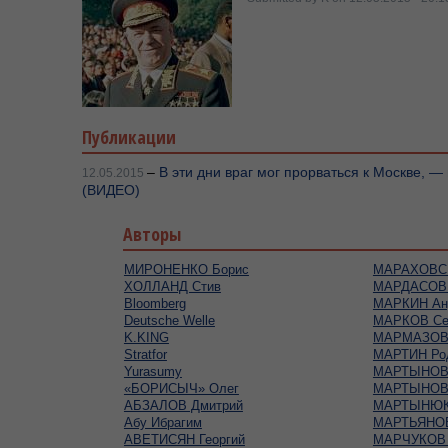
Публикации
–
В эти дни враг мог прорваться к Москве, 
12.05.2015
(ВИДЕО)
Авторы
МИРОНЕНКО Борис
МАРАХОВСК
ХОЛЛАНД Стив
МАРДАСОВ 
Bloomberg
МАРКИН Ан
Deutsche Welle
МАРКОВ Се
K.KING
МАРМАЗОВ 
Stratfor
МАРТИН Ро
Yurasumy
МАРТЫНОВ 
«БОРИСЫЧ» Олег
МАРТЫНОВ
АБЗАЛОВ Дмитрий
МАРТЫНЮК
Абу Ибрагим
МАРТЬЯНОВ
АВЕТИСЯН Георгий
МАРЧУКОВ 