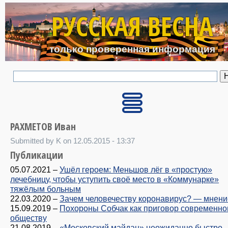
Перейти к основному с
РУССКАЯ ВЕСНА
только проверенная информация
РАХМЕТОВ Иван
Submitted by K on 12.05.2015 - 13:37
Публикации
05.07.2021
–
Ушёл героем: Меньшов лёг в «простую»
лечебницу, чтобы уступить своё место в «Коммунарке»
тяжёлым больным
22.03.2020
–
Зачем человечеству коронавирус? — мнени
15.09.2019
–
Похороны Собчак как приговор современн
обществу
21.08.2019
–
«Московский майдан» неожиданно быстро