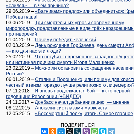
«слился» — в чём причина?
29.06.2019
–
«Ватникам» предложили объединиться: Кр
Победа наша!
03.06.2019
–
Три смертельных угрозы современному
миропорядку, представленные в виде трёх неразрешим
противоречий
01.04.2019
–
Почему победит Зеленский
02.03.2019
–
День рождения Горбачёва, день смерти Ал
— кто для нас эти люди?
25.02.2019
–
Что погубит современное западное обществ
или истинная причина смерти Игоря Малашенко
23.02.2019
–
Можно ли остановить сокращение населени
России?
06.01.2019
–
Сталин и Порошенко, или почему для хрис
честный атеизм гораздо лучше религиозного лицемерия
07.11.2018
–
И вновь продолжается бой — к сто первой
годовщине Революции (+ВИДЕО)
24.11.2017
–
Донбасс начал дебананизацию, — мнение
08.12.2015
–
Апокалипсис глазами марксиста
12.05.2015
–
«Бессмертный полк», итоги. Самое главное
ПОДЕЛИТЬСЯ