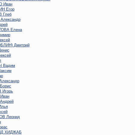
 Иван
Н Егор
 Глеб
Александр
дрей
ОВА Елена
димир
ексей
ОБЛИН) Дмитрий
енис
ексей
л
 Вадим
аксим
ар
Александр
Борис
 Игорь
Иван
Андрей
Илья
ксей
В Леонид
н
реас
ИД ХИДЖАБ