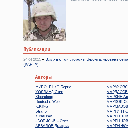
Публикации
–
Взгляд с той стороны фронта: уровень сеп
24.04.2015
(КАРТА)
Авторы
МИРОНЕНКО Борис
МАРАХОВСК
ХОЛЛАНД Стив
МАРДАСОВ 
Bloomberg
МАРКИН Ан
Deutsche Welle
МАРКОВ Се
K.KING
МАРМАЗОВ 
Stratfor
МАРТИН Ро
Yurasumy
МАРТЫНОВ 
«БОРИСЫЧ» Олег
МАРТЫНОВ
АБЗАЛОВ Дмитрий
МАРТЫНЮК