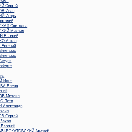
еймс
Й Сергей
В Иван
Й Игорь
атолий
КАЯ Светлана
КИЙ Михаил
 Евгений
О Антон
Евгений
Москвич»
Москвич»
Тимур»
обертс
рк
Й Илья
ВА Елена
ений
ОВ Михаил
О Петр
 Александр
хаил
В Сергей
Захар
Евгений
ИЧ-ВОКАТОВСКИЙ Анджей