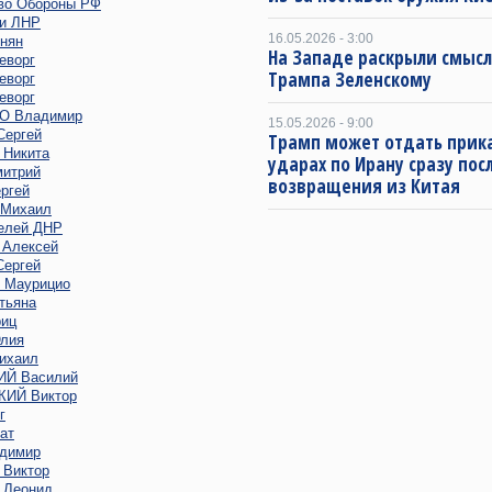
во Обороны РФ
и ЛНР
16.05.2026 - 3:00
нян
На Западе раскрыли смысл
еворг
Трампа Зеленскому
еворг
еворг
 Владимир
15.05.2026 - 9:00
ергей
Трамп может отдать прика
Никита
ударах по Ирану сразу пос
итрий
возвращения из Китая
ргей
Михаил
елей ДНР
Алексей
ергей
Маурицио
тьяна
иц
лия
ихаил
Й Василий
ИЙ Виктор
г
ат
димир
Виктор
Леонид