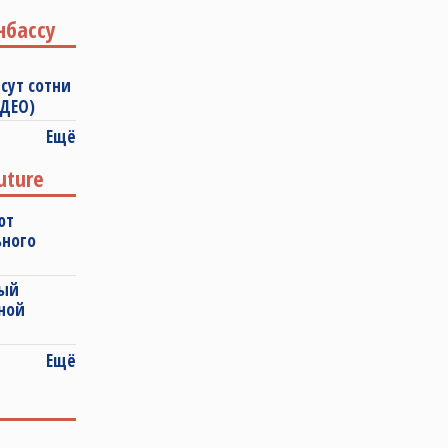
нбассу
сут сотни
ИДЕО)
Ещё
uture
ют
ьного
ный
ной
Ещё