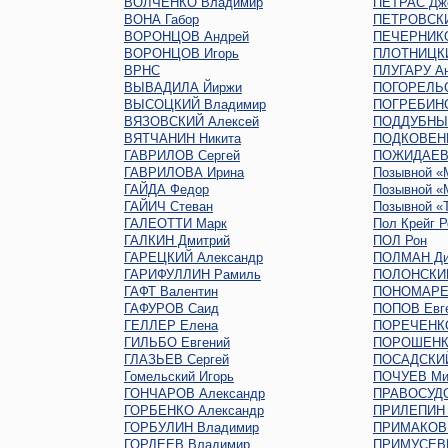
ВОЛЧЕНКО Владимир
ПЕТРАС Дж
ВОНА Габор
ПЕТРОВСКИ
ВОРОНЦОВ Андрей
ПЕЧЕРНИКО
ВОРОНЦОВ Игорь
ПЛОТНИЦКИ
ВРНС
ПЛУГАРУ Ан
ВЫВАДИЛА Йиржи
ПОГОРЕЛЬС
ВЫСОЦКИЙ Владимир
ПОГРЕБИНС
ВЯЗОВСКИЙ Алексей
ПОДДУБНЫЙ
ВЯТЧАНИН Никита
ПОДКОВЕНК
ГАВРИЛОВ Сергей
ПОЖИДАЕВ 
ГАВРИЛОВА Ирина
Позывной «
ГАЙДА Федор
Позывной «
ГАЙИЧ Стеван
Позывной «
ГАЛЕОТТИ Марк
Пол Крейг Р
ГАЛКИН Дмитрий
ПОЛ Рон
ГАРЕЦКИЙ Александр
ПОЛМАН Ди
ГАРИФУЛЛИН Рамиль
ПОЛОНСКИ
ГАФТ Валентин
ПОНОМАРЕ
ГАФУРОВ Саид
ПОПОВ Евг
ГЕЛЛЕР Елена
ПОРЕЧЕНК
ГИЛЬБО Евгений
ПОРОШЕНК
ГЛАЗЬЕВ Сергей
ПОСАДСКИЙ
Гомельский Игорь
ПОЧУЕВ Ми
ГОНЧАРОВ Александр
ПРАВОСУДО
ГОРБЕНКО Александр
ПРИЛЕПИН 
ГОРБУЛИН Владимир
ПРИМАКОВ 
ГОРДЕЕВ Владимир
ПРИМУСЕВ