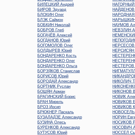
БИЛЕЦКИЙ Андрей
НАГОРНЫЙ 
БИРОВ Эдуард
НАЙДЕНОВ 
БЛОХИН Олег
НАРОДНАЯ
БЛЭК Саймон
НАРЫШКИН 
БОБКИН Николай
НАУМОВ Ал
БОБРОВ Глеб
НЕВЗЛИН А
БОГАЧЁВ Алексей
НЕМЕНСКИЙ
БОГДАНОВ Юрий
НЕПОГОДИН
БОГОМОЛОВ Олег
НЕРСЕСОВ
БОЛДЫРЕВ Юрий
НЕРСИСЯН 
БОНДАРЕНКО Кость
НЕСТЕРЕНК
БОНДАРЕНКО Олег
НЕСТЕРЕНК
БОНДАРЕНКО Ольга
НЕСТЕРОВ 
БОРЗЯКОВ Станислав
НИГМАТУЛЛ
БОРИСОВ Юрий
НИКАНДРО
БОРОДАЙ Александр
НИКОЛИЧ Т
БОРТНИК Руслан
НИКОНЕНКО
БОШЯН Арман
НИКОНОВ В
БРАГИНСКИЙ Борис
НОВИК Але
БРАН Мирель
НОВИКОВ Е
БРОЗ Иосип
НОВИКОВ К
БРЮКНЕР Паскаль
НОВОСЕЛЬ
БУЗАЛАДЗЕ Александр
НОРИН Евг
БУЗИНА Олесь
НОСИКОВ Р
БУРЕНКОВ Александр
НОСОВИЧ А
БУТУСОВ Юрий
НОССЕЛ Сь