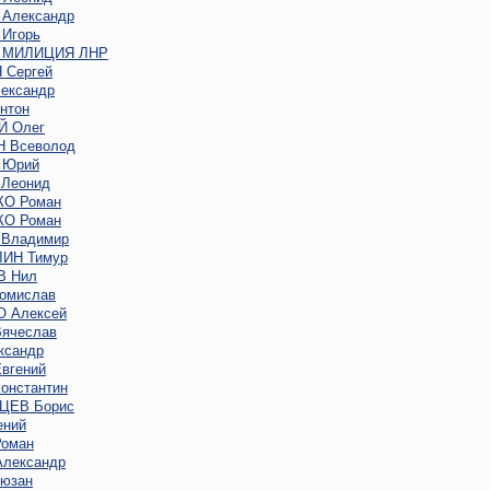
Александр
Игорь
 МИЛИЦИЯ ЛНР
Сергей
ександр
нтон
 Олег
 Всеволод
 Юрий
Леонид
О Роман
О Роман
Владимир
ИН Тимур
В Нил
омислав
 Алексей
ячеслав
ксандр
вгений
онстантин
ЦЕВ Борис
ений
оман
лександр
юзан