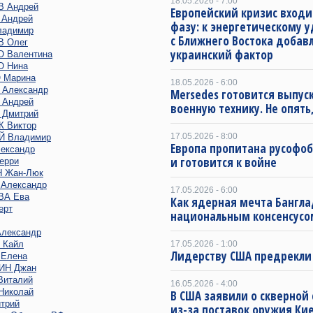
18.05.2026 - 7:00
 Андрей
Европейский кризис входи
Андрей
фазу: к энергетическому 
адимир
с Ближнего Востока добав
 Олег
украинский фактор
 Валентина
 Нина
 Марина
18.05.2026 - 6:00
Александр
Mersedes готовится выпус
Андрей
военную технику. Не опять,
Дмитрий
 Виктор
17.05.2026 - 8:00
 Владимир
Европа пропитана русофо
ександр
и готовится к войне
ерри
 Жан-Люк
Александр
17.05.2026 - 6:00
ВА Ева
Как ядерная мечта Бангла
ерт
национальным консенсусо
лександр
 Кайл
17.05.2026 - 1:00
Лидерству США предрекли
Елена
ИН Джан
италий
16.05.2026 - 4:00
иколай
В США заявили о скверной
трий
из-за поставок оружия Ки