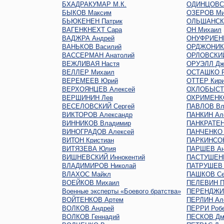
БХАДРАКУМАР М.К.
ОДИНЦОВС
БЫКОВ Максим
ОЗЕРОВ Ми
БЬЮКЕНЕН Патрик
ОЛЬШАНСКИ
ВАГЕНКНЕХТ Сара
ОН Михаил
ВАДЖРА Андрей
ОНУФРИЕН
ВАНЬКОВ Василий
ОРДЖОНИКИ
ВАССЕРМАН Анатолий
ОРЛОВСКИЙ
ВЕЖЛИВАЯ Настя
ОРУЭЛЛ Дж
ВЕЛЛЕР Михаил
ОСТАШКО Р
ВЕРЕМЕЕВ Юрий
ОТТЕР Кир
ВЕРХОЯНЦЕВ Алексей
ОХЛОБЫСТ
ВЕРШИНИН Лев
ОХРИМЕНКО
ВЕСЕЛОВСКИЙ Сергей
ПАВЛОВ Вл
ВИКТОРОВ Александр
ПАНКИН Ал
ВИННИКОВ Владимир
ПАНКРАТЕН
ВИНОГРАДОВ Алексей
ПАНЧЕНКО 
ВИТОН Кристиан
ПАРКИНСО
ВИТЯЗЕВА Юлия
ПАРШЕВ Ан
ВИШНЕВСКИЙ Иннокентий
ПАСТУШЕНК
ВЛАДИМИРОВ Николай
ПАТРУШЕВ 
ВЛАХОС Майкл
ПАШКОВ Се
ВОЕЙКОВ Михаил
ПЕЛЕВИН П
Военные эксперты «Боевого братства»
ПЕРЕНДЖИЕ
ВОЙТЕНКОВ Артем
ПЕРЛИН Ал
ВОЛКОВ Андрей
ПЕРРИ Роб
ВОЛКОВ Геннадий
ПЕСКОВ Дм