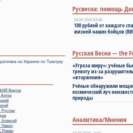
Русвесна: помощь До
18.05.2026 03:00
100 рублей от каждого спа
жизней наших бойцов (В
Русская Весна — the F
аратизма на Украине по Тымчуку
«Угроза миру»: учёные бь
тревогу из-за разрушител
«вторжения»
Учёные обнаружили мощ
ИЙ Виктор
космический луч неизвест
Антон
природы
дрей
ргей
Руслан
дни
Аналитика/Мнения
Алексей
 Павел
 Роман