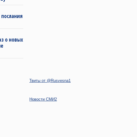
 послания
з о новых
ле
Твиты от @Rusvesna1
Новости СМИ2