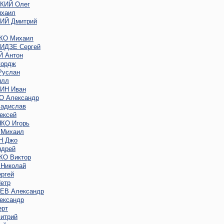
КИЙ Олег
хаил
Й Дмитрий
КО Михаил
ДЗЕ Сергей
 Антон
ордж
услан
илл
ИН Иван
 Александр
адислав
ексей
КО Игорь
Михаил
Н Джо
дрей
О Виктор
Николай
ргей
етр
В Александр
ександр
ерт
итрий