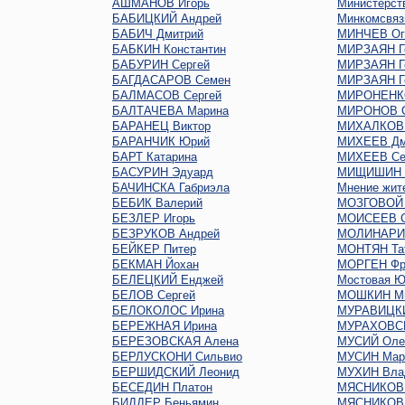
АШМАНОВ Игорь
Министерст
БАБИЦКИЙ Андрей
Минкомсвяз
БАБИЧ Дмитрий
МИНЧЕВ Oг
БАБКИН Константин
МИРЗАЯН Г
БАБУРИН Сергей
МИРЗАЯН Г
БАГДАСАРОВ Семен
МИРЗАЯН Г
БАЛМАСОВ Сергей
МИРОНЕНКО
БАЛТАЧЕВА Марина
МИРОНОВ С
БАРАНЕЦ Виктор
МИХАЛКОВ 
БАРАНЧИК Юрий
МИХЕЕВ Дм
БАРТ Катарина
МИХЕЕВ Се
БАСУРИН Эдуард
МИЩИШИН 
БАЧИНСКА Габриэла
Мнение жит
БЕБИК Валерий
МОЗГОВОЙ 
БЕЗЛЕР Игорь
МОИСЕЕВ С
БЕЗРУКОВ Андрей
МОЛИНАРИ 
БЕЙКЕР Питер
МОНТЯН Та
БЕКМАН Йохан
МОРГЕН Фр
БЕЛЕЦКИЙ Енджей
Мостовая Ю
БЕЛОВ Сергей
МОШКИН М
БЕЛОКОЛОС Ирина
МУРАВИЦКИ
БЕРЕЖНАЯ Ирина
МУРАХОВСК
БЕРЕЗОВСКАЯ Алена
МУСИЙ Оле
БЕРЛУСКОНИ Сильвио
МУСИН Мар
БЕРШИДСКИЙ Леонид
МУХИН Вла
БЕСЕДИН Платон
МЯСНИКОВ 
БИДДЕР Беньямин
МЯСНИКОВ 