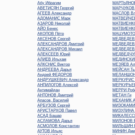
Абу Ибрагим
МАРТЬЯНОВ
АВЕТИСЯН Георгий
МАРЧУКОВ 
АГЕЕВ Александр
МАСЛОВ Вл
АДОМАНИС Марк
МАТВЕЙЧЕВ
АЗАРОВ Николай
МАТВИЕНКО
АЙО Бенес
МАТВИЕНКО
АКОПОВ Пётр
МАЦУМОТО
АКСЕНОВ Сергей
МЕДВЕДЕВ 
АЛЕКСАНДРОВ Дмитрий
МЕДВЕДЕВ 
АЛЕКСАНДРОВ Михаил
МЕДВЕДЕВ 
АЛЕКСЕЕВ Юрий
МЕДВЕДЧУК
АЛИЕВ Ильхам
МЕДИНСКИЙ
АЛКСНИС Виктор
МЕЗЯЕВ Ал
АНДРЕЕВА Дарья
МЕЙСАН Ть
Андрей ФЕДОРОВ
МЕЛАНШОН
АНДРУШКЕВИЧ Александр
МЕРКУРИС 
АНПИЛОГОВ Алексей
МЕРКУРЬЕ
Антимайдан
МЕРРИ Роб
АНТОНОВ Дмитрий
МЕТАН Ги
Апасов, Василий
МЕХАНИК А
АРБУЗОВ Сергей
МИЗОКАМИ
АРИСТАРХОВ Павел
МИЗУЛИНА 
АСАД Башар
МИКАЛЕСС
АСЛАМОВА Дарья
МИЛОНОВ В
АСМОЛОВ Константин
МИЛЬШИН Н
АУТОВ Ильяс
МИНИН Дми