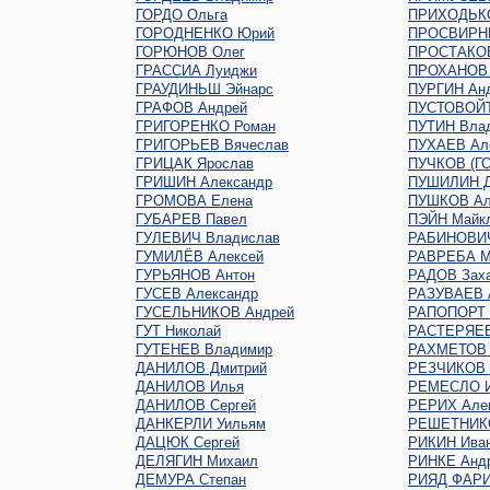
ГОРДО Ольга
ПРИХОДЬКО
ГОРОДНЕНКО Юрий
ПРОСВИРНИ
ГОРЮНОВ Олег
ПРОСТАКОВ
ГРАССИА Луиджи
ПРОХАНОВ 
ГРАУДИНЬШ Эйнарс
ПУРГИН Ан
ГРАФОВ Андрей
ПУСТОВОЙТ
ГРИГОРЕНКО Роман
ПУТИН Вла
ГРИГОРЬЕВ Вячеслав
ПУХАЕВ Ал
ГРИЦАК Ярослав
ПУЧКОВ (Г
ГРИШИН Александр
ПУШИЛИН Д
ГРОМОВА Елена
ПУШКОВ Ал
ГУБАРЕВ Павел
ПЭЙН Майк
ГУЛЕВИЧ Владислав
РАБИНОВИЧ
ГУМИЛЁВ Алексей
РАВРЕБА М
ГУРЬЯНОВ Антон
РАДОВ Зах
ГУСЕВ Александр
РАЗУВАЕВ 
ГУСЕЛЬНИКОВ Андрей
РАПОПОРТ 
ГУТ Николай
РАСТЕРЯЕВ
ГУТЕНЕВ Владимир
РАХМЕТОВ 
ДАНИЛОВ Дмитрий
РЕЗЧИКОВ 
ДАНИЛОВ Илья
РЕМЕСЛО 
ДАНИЛОВ Сергей
РЕРИХ Але
ДАНКЕРЛИ Уильям
РЕШЕТНИКО
ДАЦЮК Сергей
РИКИН Ива
ДЕЛЯГИН Михаил
РИНКЕ Анд
ДЕМУРА Степан
РИЯД ФАР