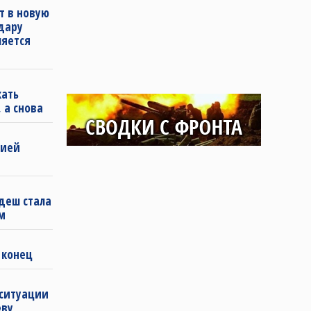
т в новую
удару
ляется
кать
 а снова
бией
деш стала
м
 конец
 ситуации
еву