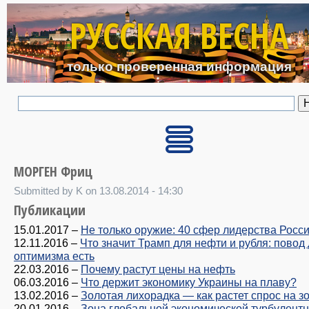
Перейти к основному с
РУССКАЯ ВЕСНА
только проверенная информация
МОРГЕН Фриц
Submitted by K on 13.08.2014 - 14:30
Публикации
15.01.2017
–
Не только оружие: 40 сфер лидерства Росс
12.11.2016
–
Что значит Трамп для нефти и рубля: повод
оптимизма есть
22.03.2016
–
Почему растут цены на нефть
06.03.2016
–
Что держит экономику Украины на плаву?
13.02.2016
–
Золотая лихорадка — как растет спрос на з
20.01.2016
–
Зона глобальной экономической турбулентн