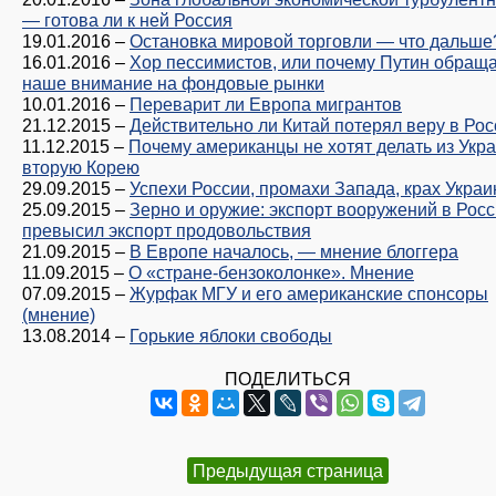
— готова ли к ней Россия
19.01.2016
–
Остановка мировой торговли — что дальше
16.01.2016
–
Хор пессимистов, или почему Путин обращ
наше внимание на фондовые рынки
10.01.2016
–
Переварит ли Европа мигрантов
21.12.2015
–
Действительно ли Китай потерял веру в Ро
11.12.2015
–
Почему американцы не хотят делать из Укр
вторую Корею
29.09.2015
–
Успехи России, промахи Запада, крах Укра
25.09.2015
–
Зерно и оружие: экспорт вооружений в Рос
превысил экспорт продовольствия
21.09.2015
–
В Европе началось, — мнение блоггера
11.09.2015
–
О «стране-бензоколонке». Мнение
07.09.2015
–
Журфак МГУ и его американские спонсоры
(мнение)
13.08.2014
–
Горькие яблоки свободы
ПОДЕЛИТЬСЯ
Предыдущая страница