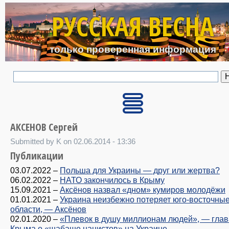
Перейти к основному с
РУССКАЯ ВЕСНА
только проверенная информация
АКСЕНОВ Сергей
Submitted by K on 02.06.2014 - 13:36
Публикации
03.07.2022
–
Польша для Украины — друг или жертва?
06.02.2022
–
НАТО закончилось в Крыму
15.09.2021
–
Аксёнов назвал «дном» кумиров молодёжи
01.01.2021
–
Украина неизбежно потеряет юго-восточны
области, — Аксёнов
02.01.2020
–
«Плевок в душу миллионам людей», — глав
Крыма о «шабаше нацистов» на Украине