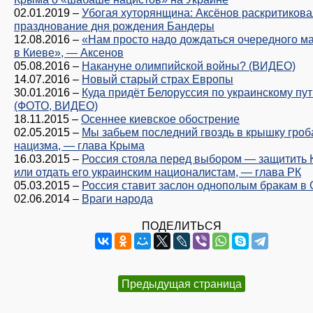
02.01.2019
–
Убогая хуторянщина: Аксёнов раскритикова
празднование дня рождения Бандеры
12.08.2016
–
«Нам просто надо дождаться очередного м
в Киеве», — Аксенов
05.08.2016
–
Накануне олимпийской войны? (ВИДЕО)
14.07.2016
–
Новый старый страх Европы
30.01.2016
–
Куда придёт Белоруссия по украинскому пу
(ФОТО, ВИДЕО)
18.11.2015
–
Осеннее киевское обострение
02.05.2015
–
Мы забьем последний гвоздь в крышку гроб
нацизма, — глава Крыма
16.03.2015
–
Россия стояла перед выбором — защитить
или отдать его украинским националистам, — глава РК
05.03.2015
–
Россия ставит заслон однополым бракам в
02.06.2014
–
Враги народа
ПОДЕЛИТЬСЯ
Предыдущая страница